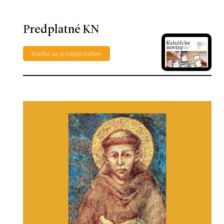
Predplatné KN
Staňte sa predplatiteľom