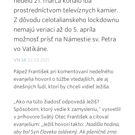
nedeľu 21. marca konalo iba
prostredníctvom televíznych kamier.
Z dôvodu celotalianskeho lockdownu
nemajú veriaci až do 5. apríla
možnosť prísť na Ná­mestie sv. Petra
vo Vatikáne
.
VN SK
22.03.2021
Pápež František pri komentovaní nedeľ­ného
evanjelia hovoril o túžbe vtedajších, ale aj
dnešných ľudí, ktorí by chceli vidieť Ježiša.
„Ako na túto žiadosť odpovedá Ježiš?
Spôsobom, ktorý vedie k zamysleniu,“ vysvetlil
v príhovore Svätý Otec František a citoval
evanjelium: „Ježiš hovorí takto:
,
Nadišla hodina,
aby bol Syn človeka oslávený. Ak pšeničné zrno