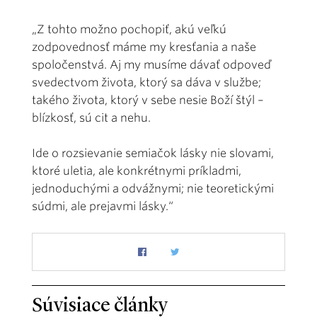
„Z tohto možno pochopiť, akú veľkú
zodpovednosť máme my kresťania a naše
spolo­čenstvá. Aj my musíme dávať odpoveď
svedectvom života, ktorý sa dáva v službe;
takého života, ktorý v sebe nesie Boží štýl –
blízkosť, sú­ cit a nehu.
Ide o rozsievanie semia­čok lásky nie slovami,
ktoré uletia, ale konkrétnymi príkladmi,
jednoduchými a odvážnymi; nie teoretickými
súdmi, ale prejavmi lásky.“
Súvisiace články