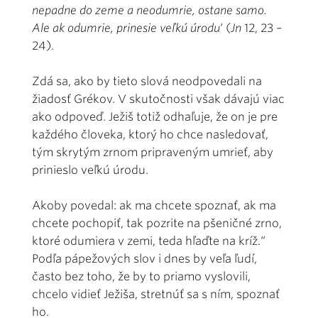
nepadne do zeme a neodumrie, ostane samo.
Ale ak odumrie, prinesie veľkú úrodu
‘
(
Jn
12, 23 –
24).
Zdá sa, ako by tieto slová neodpovedali na
žiadosť Grékov. V skutočnosti však dávajú viac
ako odpoveď. Ježiš totiž odhaľuje, že on je pre
každého človeka, ktorý ho chce nasledovať,
tým skrytým zrnom pripraveným umrieť, aby
prinieslo veľkú úrodu.
Akoby povedal: ak ma chcete spoznať, ak ma
chcete pochopiť, tak pozrite na pšenič­né zrno,
ktoré odumiera v zemi, teda hľaďte na kríž.“
Podľa pápežových slov i dnes by veľa ľudí,
často bez toho, že by to priamo vyslovili,
chcelo vidieť Ježiša, stretnúť sa s ním, spoznať
ho.