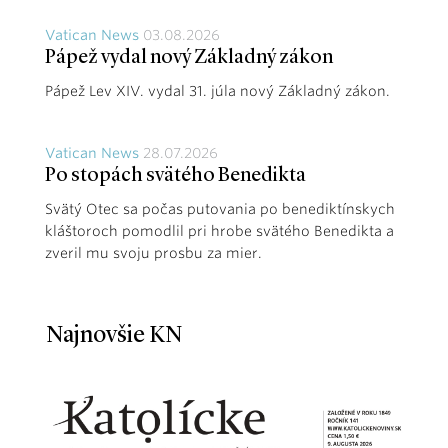
Vatican News
03.08.2026
Pápež vydal nový Základný zákon
Pápež Lev XIV. vydal 31. júla nový Základný zákon.
Vatican News
28.07.2026
Po stopách svätého Benedikta
Svätý Otec sa počas putovania po benediktínskych
kláštoroch pomodlil pri hrobe svätého Benedikta a
zveril mu svoju prosbu za mier.
Najnovšie KN