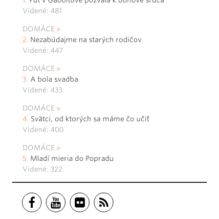
Videné: 481
DOMÁCE
Nezabúdajme na starých rodičov
Videné: 447
DOMÁCE
A bola svadba
Videné: 433
DOMÁCE
Svätci, od ktorých sa máme čo učiť
Videné: 400
DOMÁCE
Mladí mieria do Popradu
Videné: 322