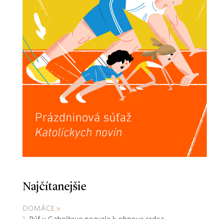
Najčítanejšie
DOMÁCE
Púť v Gaboltove pozvala k obnove srdca