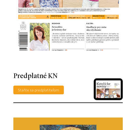
Predplatné KN
Staňte sa predplatiteľom