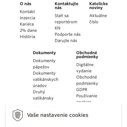
O nás
Kontaktujte
Katolícke
nás
noviny
Kontakt
Staň sa
Aktuálne
Inzercia
reportérom
číslo
Kariéra
KN
2% dane
Podporte nás
História
Darujte nás
Dokumenty
Obchodné
podmienky
Dokumenty
Digitálne
pápežov
vydanie
Dokumenty
Obchodné
vatikánskych
podmienky
úradov
GDPR
Druhý
Používanie
vatikánsky
cookies
koncil
Dokumenty
Vaše nastavenie cookies
KBS
Kódex