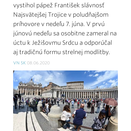
vystihol pápež František slávnosť
Najsvätejšej Trojice v poludňajšom
príhovore v nedeľu 7. júna. V prvú
júnovú nedeľu sa osobitne zameral na
úctu k Ježišovmu Srdcu a odporúčal
aj tradičnú formu strelnej modlitby.
VN SK
08.06.2020