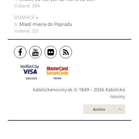
Videné: 399
DOMÁCE
Mladí mieria do Popradu
Videné: 321
katolickenoviny.sk © 1849 - 2026 Katolícke
noviny
Archív