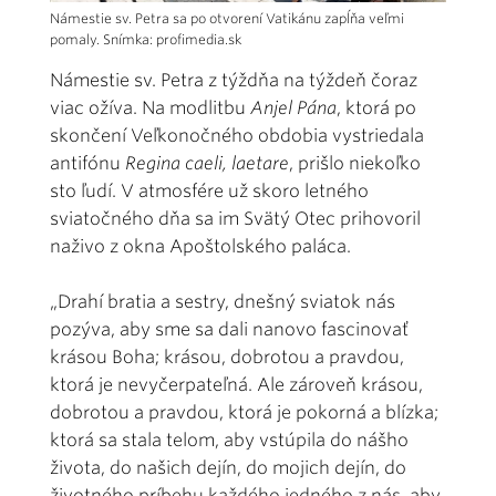
Námestie sv. Petra sa po otvorení Vatikánu zapĺňa veľmi
pomaly. Snímka: profimedia.sk
Námestie sv. Petra z týždňa na týždeň čoraz
viac ožíva. Na modlitbu
Anjel Pána
, ktorá po
skončení Veľkonočného obdobia vystriedala
antifónu
Regina caeli, laetare
, prišlo niekoľko
sto ľudí. V atmosfére už skoro letného
sviatočného dňa sa im Svätý Otec prihovoril
naživo z okna Apoštolského paláca.
„Drahí bratia a sestry, dnešný sviatok nás
pozýva, aby sme sa dali nanovo fascinovať
krásou Boha; krásou, dobrotou a pravdou,
ktorá je nevyčerpateľná. Ale zároveň krásou,
dobrotou a pravdou, ktorá je pokorná a blízka;
ktorá sa stala telom, aby vstúpila do nášho
života, do našich dejín, do mojich dejín, do
životného príbehu každého jedného z nás, aby