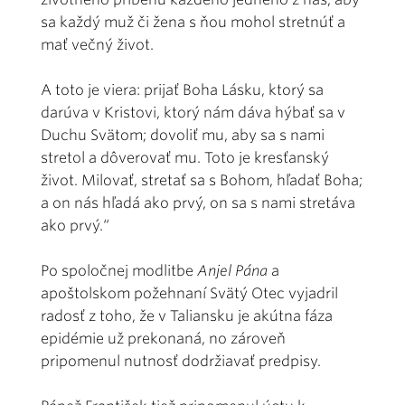
sa každý muž či žena s ňou mohol stretnúť a
mať večný život.
A toto je viera: prijať Boha Lásku, ktorý sa
darúva v Kristovi, ktorý nám dáva hýbať sa v
Duchu Svätom; dovoliť mu, aby sa s nami
stretol a dôverovať mu. Toto je kresťanský
život. Milovať, stretať sa s Bohom, hľadať Boha;
a on nás hľadá ako prvý, on sa s nami stretáva
ako prvý.“
Po spoločnej modlitbe
Anjel Pána
a
apoštolskom požehnaní Svätý Otec vyjadril
radosť z toho, že v Taliansku je akútna fáza
epidémie už prekonaná, no zároveň
pripomenul nutnosť dodržiavať predpisy.