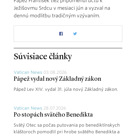
Pápež František tiež pripomenul úctu k
Ježišovmu Srdcu v mesiaci jún a vyzval na
dennú modlitbu tradičným vzývaním.
Súvisiace články
Vatican News
03.08.2026
Pápež vydal nový Základný zákon
Pápež Lev XIV. vydal 31. júla nový Základný zákon.
Vatican News
28.07.2026
Po stopách svätého Benedikta
Svätý Otec sa počas putovania po benediktínskych
kláštoroch pomodlil pri hrobe svätého Benedikta a