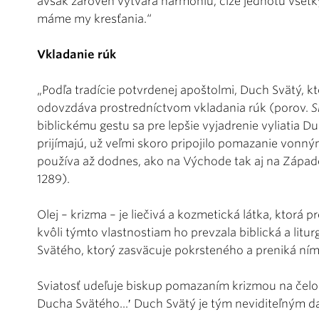
avšak zároveň vytvára harmóniu, čiže jednotu všet
máme my kresťania.“
Vkladanie rúk
„Podľa tradície potvrdenej apoštolmi, Duch Svätý, kto
odovzdáva prostredníctvom vkladania rúk (porov.
S
biblickému gestu sa pre lepšie vyjadrenie vyliatia D
prijímajú, už veľmi skoro pripojilo pomazanie vonn
používa až dodnes, ako na Východe tak aj na Západ
1289).
Olej – krizma – je liečivá a kozmetická látka, ktorá p
kvôli týmto vlastnostiam ho prevzala biblická a litu
Svätého, ktorý zasväcuje pokrsteného a preniká ním
Sviatosť udeľuje biskup pomazaním krizmou na čelo s
Ducha Svätého...′ Duch Svätý je tým neviditeľným d