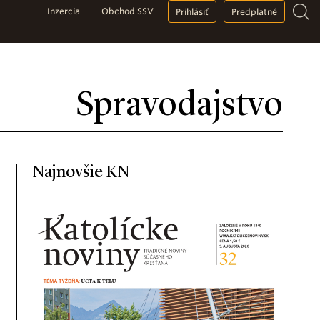
Inzercia
Obchod SSV
Prihlásiť
Predplatné
Spravodajstvo
Najnovšie KN