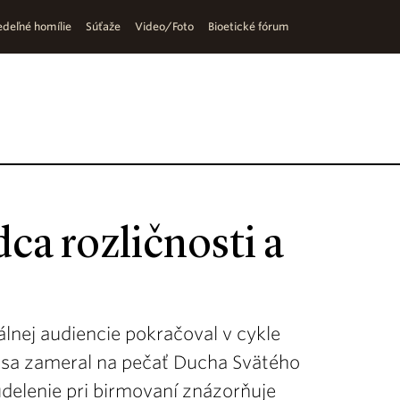
deľné homílie
Súťaže
Video/Foto
Bioetické fórum
ca rozličnosti a
lnej audiencie pokračoval v cykle
z sa zameral na pečať Ducha Svätého
delenie pri birmovaní znázorňuje