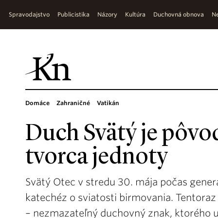
Spravodajstvo
Publicistika
Názory
Kultúra
Duchovná obnova
Ne
Domáce
Zahraničné
Vatikán
Duch Svätý je pôvod
tvorca jednoty
Svätý Otec v stredu 30. mája počas generá
katechéz o sviatosti birmovania. Tentora
– nezmazateľný duchovný znak, ktorého u