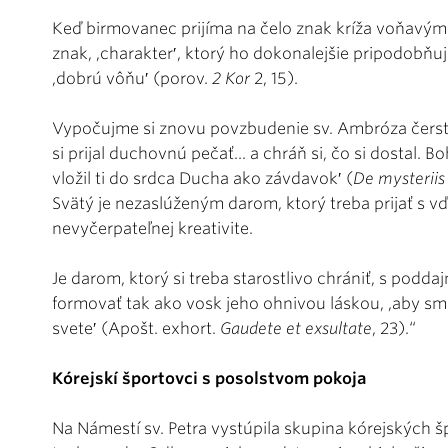
Keď birmovanec prijíma na čelo znak kríža voňavým
znak, ,charakter′, ktorý ho dokonalejšie pripodobňuj
,dobrú vôňu′ (porov.
2 Kor
2, 15).
Vypočujme si znovu povzbudenie sv. Ambróza čerst
si prijal duchovnú pečať... a chráň si, čo si dostal. Bo
vložil ti do srdca Ducha ako závdavok′ (
De mysteriis
Svätý je nezaslúženým darom, ktorý treba prijať s v
nevyčerpateľnej kreativite.
Je darom, ktorý si treba starostlivo chrániť, s podda
formovať tak ako vosk jeho ohnivou láskou, ,aby sm
svete′ (Apošt. exhort.
Gaudete et exsultate
, 23).“
Kórejskí športovci s posolstvom pokoja
Na Námestí sv. Petra vystúpila skupina kórejských 