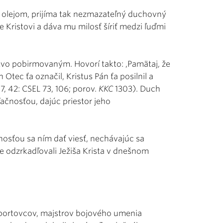
 olejom, prijíma tak nezmazateľný duchovný
e Kristovi a dáva mu milosť šíriť medzi ľuďmi
vo pobirmovaným. Hovorí takto: ,Pamätaj, že
h Otec ťa označil, Kristus Pán ťa posilnil a
7, 42: CSEL 73, 106; porov.
KKC
1303). Duch
ďačnosťou, dajúc priestor jeho
jnosťou sa ním dať viesť, nechávajúc sa
e odzrkadľovali Ježiša Krista v dnešnom
športovcov, majstrov bojového umenia