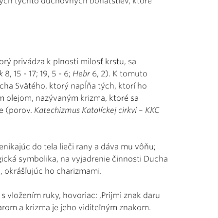
kých týchto duchovných bohatstiev, ktoré
rý privádza k plnosti milosť krstu, sa
k
8, 15 - 17; 19, 5 - 6;
Hebr
6, 2). K tomuto
ucha Svätého, ktorý napĺňa tých, ktorí ho
ým olejom, nazývaným krizma, ktoré sa
e (porov.
Katechizmus Katolíckej cirkvi
–
KKC
renikajúc do tela lieči rany a dáva mu vôňu;
rgická symbolika, na vyjadrenie činnosti Ducha
, okrášľujúc ho charizmami.
 vložením ruky, hovoriac: ,Prijmi znak daru
arom a krizma je jeho viditeľným znakom.