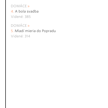
DOMÁCE
A bola svadba
Videné: 385
DOMÁCE
Mladí mieria do Popradu
Videné: 314