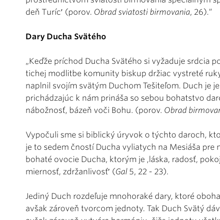
deň Turíc′ (porov.
Obrad sviatosti birmovania
, 26).“
Dary Ducha Svätého
„Keďže príchod Ducha Svätého si vyžaduje srdcia p
tichej modlitbe komunity biskup držiac vystreté ru
naplnil svojím svätým Duchom Tešiteľom. Duch je je
prichádzajúc k nám prináša so sebou bohatstvo daro
nábožnosť, bázeň voči Bohu. (porov.
Obrad birmova
Vypočuli sme si biblický úryvok o týchto daroch, kt
je to sedem čností Ducha vyliatych na Mesiáša pre n
bohaté ovocie Ducha, ktorým je ,láska, radosť, pokoj
miernosť, zdržanlivosť′ (
Gal
5, 22 - 23).
Jediný Duch rozdeľuje mnohoraké dary, ktoré obohacu
avšak zároveň tvorcom jednoty. Tak Duch Svätý dáva 