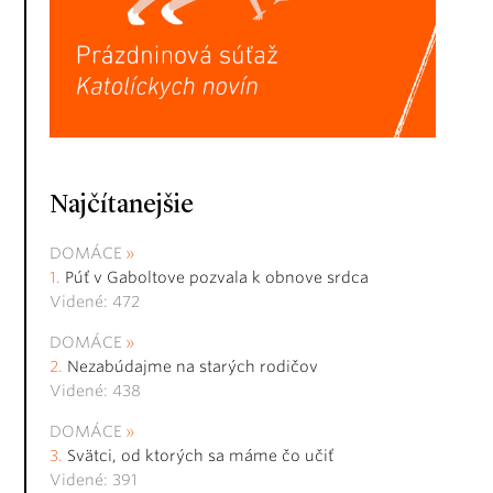
Najčítanejšie
DOMÁCE
Púť v Gaboltove pozvala k obnove srdca
Videné: 472
DOMÁCE
Nezabúdajme na starých rodičov
Videné: 438
DOMÁCE
Svätci, od ktorých sa máme čo učiť
Videné: 391