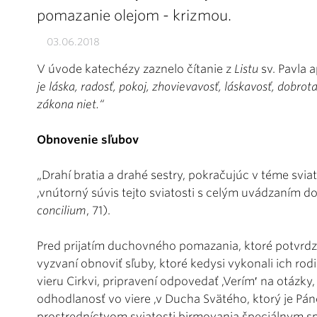
pomazanie olejom - krizmou.
03.06.2018
V úvode katechézy zaznelo čítanie z
Listu
sv. Pavla 
je láska, radosť, pokoj, zhovievavosť, láskavosť, dobrot
zákona niet.“
Obnovenie sľubov
„Drahí bratia a drahé sestry, pokračujúc v téme svi
,vnútorný súvis tejto sviatosti s celým uvádzaním do
concilium
, 71).
Pred prijatím duchovného pomazania, ktoré potvrdzu
vyzvaní obnoviť sľuby, ktoré kedysi vykonali ich rodi
vieru Cirkvi, pripravení odpovedať ,Verím′ na otázky,
odhodlanosť vo viere ,v Ducha Svätého, ktorý je Pá
prostredníctvom sviatosti birmovania špeciálnym s