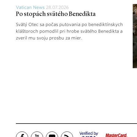
Vatican News
28.07.2026
Po stopách svätého Benedikta
Svätý Otec sa počas putovania po benediktínskych
kláštoroch pomodlil pri hrobe svätého Benedikta a
zveril mu svoju prosbu za mier.