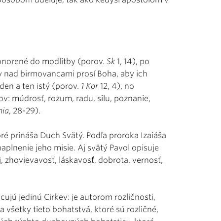
onorené do modlitby (porov.
Sk
1, 14), po
ky nad birmovancami prosí Boha, aby ich
den a ten istý (porov.
1 Kor
12, 4), no
v: múdrosť, rozum, radu, silu, poznanie,
nia
, 28-29).
oré prináša Duch Svätý. Podľa proroka Izaiáša
aplnenie jeho misie. Aj svätý Pavol opisuje
, zhovievavosť, láskavosť, dobrota, vernosť,
jú jedinú Cirkev: je autorom rozličnosti,
všetky tieto bohatstvá, ktoré sú rozličné,