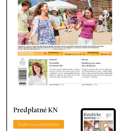
Predplatné KN
Staňte sa predplatiteľom