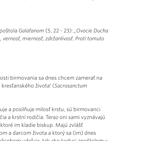
apoštola
Galaťanom
(5, 22 - 23):
„Ovocie Ducha
a, vernosť, miernosť, zdržanlivosť. Proti tomuto
atosti birmovania sa dnes chcem zamerať na
 kresťanského života′ (
Sacrosanctum
je a posilňuje milosť krstu, sú birmovanci
čia a krstní rodičia. Teraz oni sami vyznávajú
 ktoré im kladie biskup. Majú zvlášť
nom a darcom života a ktorý sa (im) dnes
pôsobom udeľuje, tak ako kedysi apoštolom v