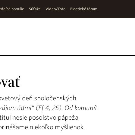
deľné homílie
Súťaže
Video/Foto
Bioetické fórum
ovať
. svetový deň spoločenských
zájom údmi“ (Ef 4, 25). Od komunít
titul nesie posolstvo pápeža
prinášame niekoľko myšlienok.