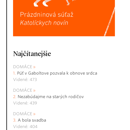
Najčítanejšie
DOMÁCE
Púť v Gaboltove pozvala k obnove srdca
Videné: 473
DOMÁCE
Nezabúdajme na starých rodičov
Videné: 439
DOMÁCE
A bola svadba
Videné: 404