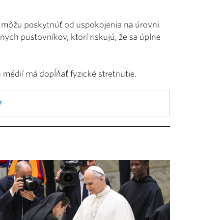
ete môžu poskytnúť od uspokojenia na úrovni
ch pustovníkov, ktorí riskujú, že sa úplne
 médií má dopĺňať fyzické stretnutie.