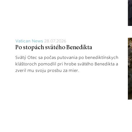
Vatican News
28.07.2026
Po stopách svätého Benedikta
Svätý Otec sa počas putovania po benediktínskych
kláštoroch pomodlil pri hrobe svätého Benedikta a
zveril mu svoju prosbu za mier.