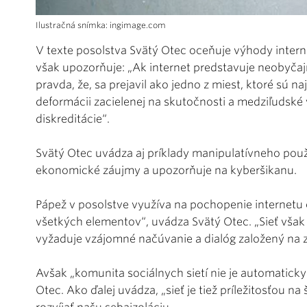
Ilustračná snímka: ingimage.com
V texte posolstva Svätý Otec oceňuje výhody interne
však upozorňuje: „Ak internet predstavuje neobyčaj
pravda, že, sa prejavil ako jedno z miest, ktoré sú 
deformácii zacielenej na skutočnosti a medziľudské 
diskreditácie“.
Svätý Otec uvádza aj príklady manipulatívneho použ
ekonomické záujmy a upozorňuje na kyberšikanu.
Pápež v posolstve využíva na pochopenie internetu o
všetkých elementov“, uvádza Svätý Otec. „Sieť však 
vyžaduje vzájomné načúvanie a dialóg založený na
Avšak „komunita sociálnych sietí nie je automati
Otec. Ako ďalej uvádza, „sieť je tiež príležitosťou na