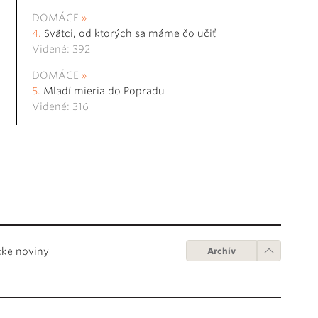
DOMÁCE
Svätci, od ktorých sa máme čo učiť
Videné: 392
DOMÁCE
Mladí mieria do Popradu
Videné: 316
cke noviny
Archív