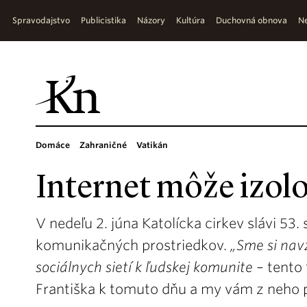
Spravodajstvo
Publicistika
Názory
Kultúra
Duchovná obnova
Ne
Domáce
Zahraničné
Vatikán
Internet môže izol
V nedeľu 2. júna Katolícka cirkev slávi 53
komunikačných prostriedkov.
„Sme si nav
sociálnych sietí k ľudskej komunite
– tento 
Františka k tomuto dňu a my vám z neho 