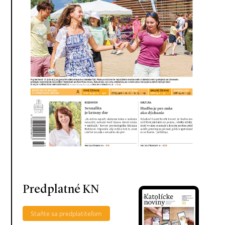
Predplatné KN
Staňte sa predplatiteľom