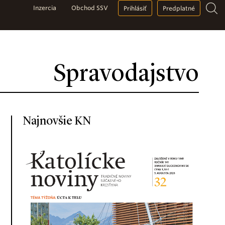
Inzercia
Obchod SSV
Prihlásiť
Predplatné
Spravodajstvo
Najnovšie KN