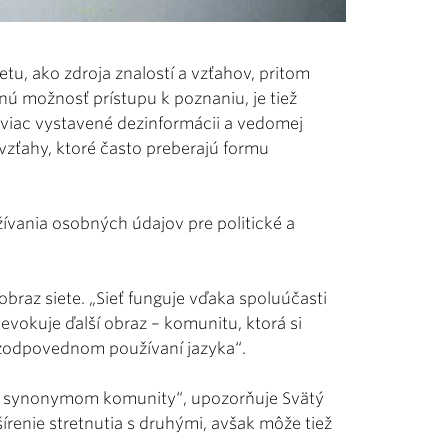
tu, ako zdroja znalostí a vzťahov, pritom
nú možnosť prístupu k poznaniu, je tiež
najviac vystavené dezinformácii a vedomej
vzťahy, ktoré často preberajú formu
ívania osobných údajov pre politické a
braz siete. „Sieť funguje vďaka spoluúčasti
evokuje ďalší obraz – komunitu, ktorá si
 zodpovednom používaní jazyka“.
cky synonymom komunity“, upozorňuje Svätý
 šírenie stretnutia s druhými, avšak môže tiež