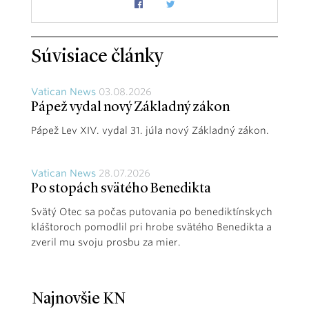
Súvisiace články
Vatican News
03.08.2026
Pápež vydal nový Základný zákon
Pápež Lev XIV. vydal 31. júla nový Základný zákon.
Vatican News
28.07.2026
Po stopách svätého Benedikta
Svätý Otec sa počas putovania po benediktínskych
kláštoroch pomodlil pri hrobe svätého Benedikta a
zveril mu svoju prosbu za mier.
Najnovšie KN