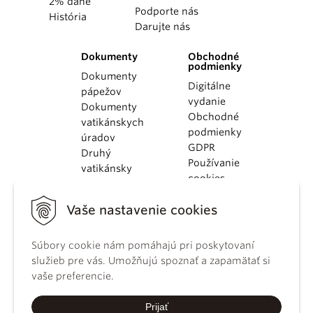
2% dane
Podporte nás
História
Darujte nás
Dokumenty
Obchodné
podmienky
Dokumenty
Digitálne
pápežov
vydanie
Dokumenty
Obchodné
vatikánskych
podmienky
úradov
GDPR
Druhý
Používanie
vatikánsky
cookies
koncil
Dokumenty
Vaše nastavenie cookies
KBS
Kódex
Súbory cookie nám pomáhajú pri poskytovaní
kánonického
služieb pre vás. Umožňujú spoznať a zapamätať si
práva
vaše preferencie.
Katechizmus
Katolíckej
Prijať
cirkvi