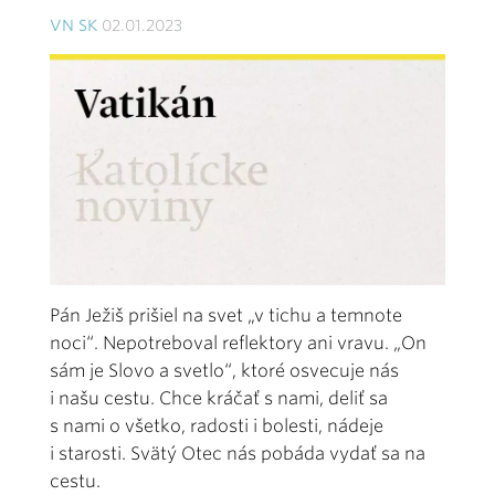
VN SK
02.01.2023
Pán Ježiš prišiel na svet „v tichu a temnote
noci“. Nepotreboval reflektory ani vravu. „On
sám je Slovo a svetlo“, ktoré osvecuje nás
i našu cestu. Chce kráčať s nami, deliť sa
s nami o všetko, radosti i bolesti, nádeje
i starosti. Svätý Otec nás pobáda vydať sa na
cestu.