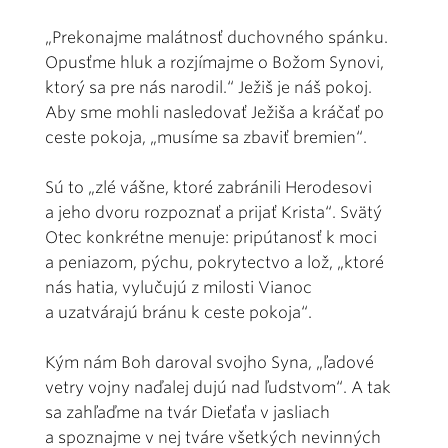
„Prekonajme malátnosť duchovného spánku.
Opusťme hluk a rozjímajme o Božom Synovi,
ktorý sa pre nás narodil.“ Ježiš je náš pokoj.
Aby sme mohli nasledovať Ježiša a kráčať po
ceste pokoja, „musíme sa zbaviť bremien“.
Sú to „zlé vášne, ktoré zabránili Herodesovi
a jeho dvoru rozpoznať a prijať Krista“. Svätý
Otec konkrétne menuje: pripútanosť k moci
a peniazom, pýchu, pokrytectvo a lož, „ktoré
nás hatia, vylučujú z milosti Vianoc
a uzatvárajú bránu k ceste pokoja“.
Kým nám Boh daroval svojho Syna, „ľadové
vetry vojny naďalej dujú nad ľudstvom“. A tak
sa zahľaďme na tvár Dieťaťa v jasliach
a spoznajme v nej tváre všetkých nevinných