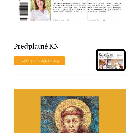
Predplatné KN
Staňte sa predplatiteľom