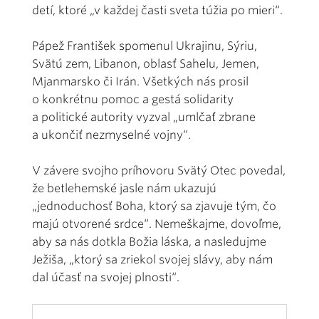
detí, ktoré „v každej časti sveta túžia po mieri“.
Pápež František spomenul Ukrajinu, Sýriu,
Svätú zem, Libanon, oblasť Sahelu, Jemen,
Mjanmarsko či Irán. Všetkých nás prosil
o konkrétnu pomoc a gestá solidarity
a politické autority vyzval „umlčať zbrane
a ukončiť nezmyselné vojny“.
V závere svojho príhovoru Svätý Otec povedal,
že betlehemské jasle nám ukazujú
„jednoduchosť Boha, ktorý sa zjavuje tým, čo
majú otvorené srdce“. Nemeškajme, dovoľme,
aby sa nás dotkla Božia láska, a nasledujme
Ježiša, „ktorý sa zriekol svojej slávy, aby nám
dal účasť na svojej plnosti“.