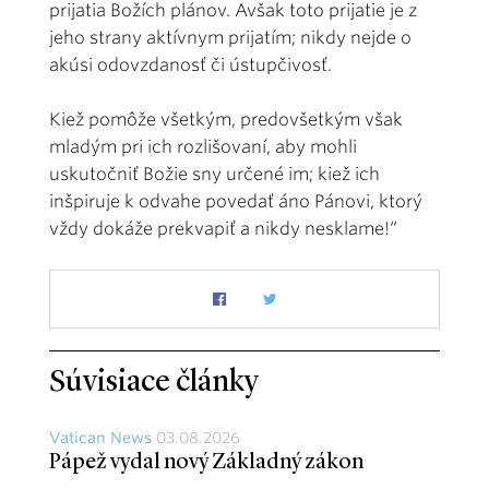
prijatia Božích plánov. Avšak toto prijatie je z
jeho strany aktívnym prijatím; nikdy nejde o
akúsi odovzdanosť či ústupčivosť.
Kiež pomôže všetkým, predovšetkým však
mladým pri ich rozlišovaní, aby mohli
uskutočniť Božie sny určené im; kiež ich
inšpiruje k odvahe povedať áno Pánovi, ktorý
vždy dokáže prekvapiť a nikdy nesklame!“
Súvisiace články
Vatican News
03.08.2026
Pápež vydal nový Základný zákon