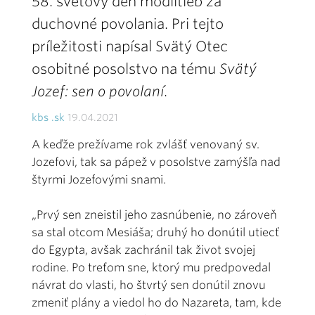
58. svetový deň modlitieb za
duchovné povolania. Pri tejto
príležitosti napísal Svätý Otec
osobitné posolstvo na tému
Svätý
Jozef: sen o povolaní
.
kbs .sk
19.04.2021
A keďže prežívame rok zvlášť venovaný sv.
Jozefovi, tak sa pápež v posolstve zamýšľa nad
štyrmi Jozefovými snami.
„Prvý sen zneistil jeho zasnúbenie, no zároveň
sa stal otcom Mesiáša; druhý ho donútil utiecť
do Egypta, avšak zachránil tak život svojej
rodine. Po treťom sne, ktorý mu predpovedal
návrat do vlasti, ho štvrtý sen donútil znovu
zmeniť plány a viedol ho do Nazareta, tam, kde