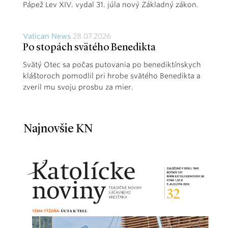
Pápež Lev XIV. vydal 31. júla nový Základný zákon.
Vatican News
28.07.2026
Po stopách svätého Benedikta
Svätý Otec sa počas putovania po benediktínskych
kláštoroch pomodlil pri hrobe svätého Benedikta a
zveril mu svoju prosbu za mier.
Najnovšie KN