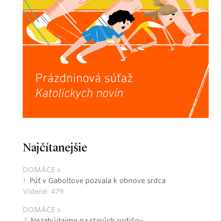
Najčítanejšie
DOMÁCE
Púť v Gaboltove pozvala k obnove srdca
Videné: 479
DOMÁCE
Nezabúdajme na starých rodičov