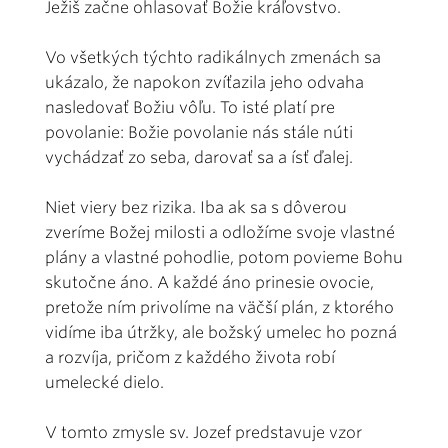
Ježiš začne ohlasovať Božie kráľovstvo.
Vo všetkých týchto radikálnych zmenách sa
ukázalo, že napokon zvíťazila jeho odvaha
nasledovať Božiu vôľu. To isté platí pre
povolanie: Božie povolanie nás stále núti
vychádzať zo seba, darovať sa a ísť ďalej.
Niet viery bez rizika. Iba ak sa s dôverou
zveríme Božej milosti a odložíme svoje vlastné
plány a vlastné pohodlie, potom povieme Bohu
skutočne áno. A každé áno prinesie ovocie,
pretože ním privolíme na väčší plán, z ktorého
vidíme iba útržky, ale božský umelec ho pozná
a rozvíja, pričom z každého života robí
umelecké dielo.
V tomto zmysle sv. Jozef predstavuje vzor