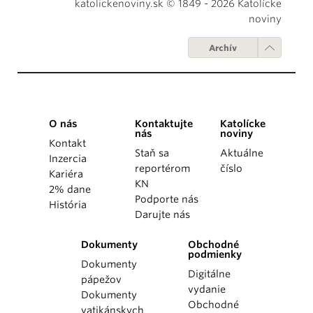
katolickenoviny.sk © 1849 - 2026 Katolícke
noviny
Archív
O nás
Kontaktujte
Katolícke
nás
noviny
Kontakt
Staň sa
Aktuálne
Inzercia
reportérom
číslo
Kariéra
KN
2% dane
Podporte nás
História
Darujte nás
Dokumenty
Obchodné
podmienky
Dokumenty
Digitálne
pápežov
vydanie
Dokumenty
Obchodné
vatikánskych