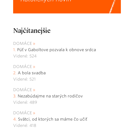
Najčítanejšie
DOMÁCE
Púť v Gaboltove pozvala k obnove srdca
Videné: 524
DOMÁCE
A bola svadba
Videné: 521
DOMÁCE
Nezabúdajme na starých rodičov
Videné: 489
DOMÁCE
Svätci, od ktorých sa máme čo učiť
Videné: 418