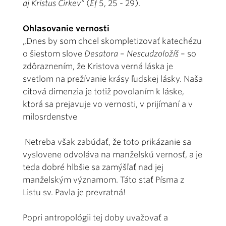
aj Kristus Cirkev“
(
Ef
5, 25 - 29).
Ohlasovanie vernosti
„Dnes by som chcel skompletizovať katechézu
o šiestom slove
Desatora
–
Nescudzoložíš
– so
zdôraznením, že Kristova verná láska je
svetlom na prežívanie krásy ľudskej lásky. Naša
citová dimenzia je totiž povolaním k láske,
ktorá sa prejavuje vo vernosti, v prijímaní a v
milosrdenstve
Netreba však zabúdať, že toto prikázanie sa
vyslovene odvoláva na manželskú vernosť, a je
teda dobré hlbšie sa zamýšľať nad jej
manželským významom. Táto stať Písma z
Listu sv. Pavla je prevratná!
Popri antropológii tej doby uvažovať a