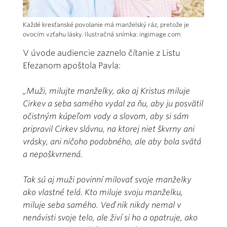
Každé kresťanské povolanie má manželský ráz, pretože je
ovocím vzťahu lásky. Ilustračná snímka: ingimage.com
V úvode audiencie zaznelo čítanie z Listu
Efezanom apoštola Pavla:
„Muži, milujte manželky, ako aj Kristus miluje
Cirkev a seba samého vydal za ňu, aby ju posvätil
očistným kúpeľom vody a slovom, aby si sám
pripravil Cirkev slávnu, na ktorej niet škvrny ani
vrásky, ani ničoho podobného, ale aby bola svätá
a nepoškvrnená.
Tak sú aj muži povinní milovať svoje manželky
ako vlastné telá. Kto miluje svoju manželku,
miluje seba samého. Veď nik nikdy nemal v
nenávisti svoje telo, ale živí si ho a opatruje, ako