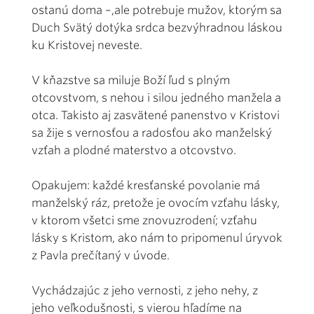
ostanú doma –,ale potrebuje mužov, ktorým sa
Duch Svätý dotýka srdca bezvýhradnou láskou
ku Kristovej neveste.
V kňazstve sa miluje Boží ľud s plným
otcovstvom, s nehou i silou jedného manžela a
otca. Takisto aj zasvätené panenstvo v Kristovi
sa žije s vernosťou a radosťou ako manželský
vzťah a plodné materstvo a otcovstvo.
Opakujem: každé kresťanské povolanie má
manželský ráz, pretože je ovocím vzťahu lásky,
v ktorom všetci sme znovuzrodení; vzťahu
lásky s Kristom, ako nám to pripomenul úryvok
z Pavla prečítaný v úvode.
Vychádzajúc z jeho vernosti, z jeho nehy, z
jeho veľkodušnosti, s vierou hľadíme na