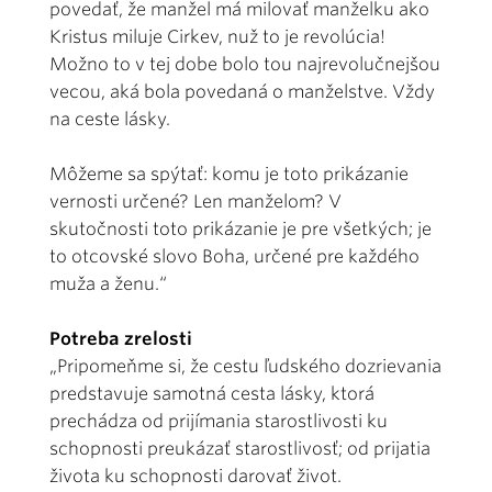
povedať, že manžel má milovať manželku ako
Kristus miluje Cirkev, nuž to je revolúcia!
Možno to v tej dobe bolo tou najrevolučnejšou
vecou, aká bola povedaná o manželstve. Vždy
na ceste lásky.
Môžeme sa spýtať: komu je toto prikázanie
vernosti určené? Len manželom? V
skutočnosti toto prikázanie je pre všetkých; je
to otcovské slovo Boha, určené pre každého
muža a ženu.“
Potreba zrelosti
„Pripomeňme si, že cestu ľudského dozrievania
predstavuje samotná cesta lásky, ktorá
prechádza od prijímania starostlivosti ku
schopnosti preukázať starostlivosť; od prijatia
života ku schopnosti darovať život.