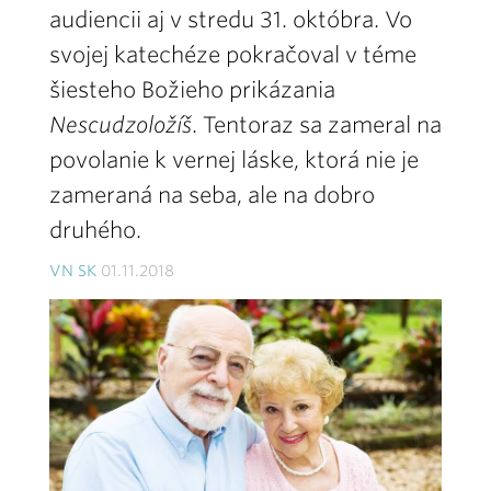
audiencii aj v stredu 31. októbra. Vo
svojej katechéze pokračoval v téme
šiesteho Božieho prikázania
Nescudzoložíš
. Tentoraz sa zameral na
povolanie k vernej láske, ktorá nie je
zameraná na seba, ale na dobro
druhého.
VN SK
01.11.2018