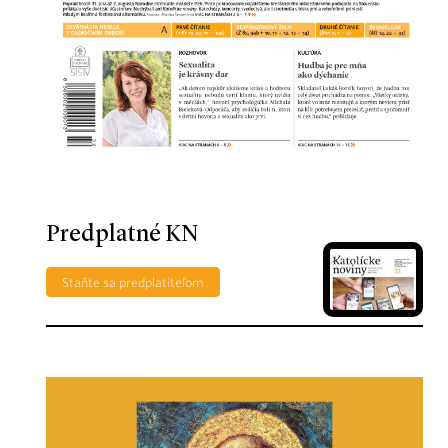
Predplatné KN
Staňte sa predplatiteľom