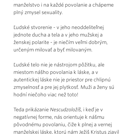
manželstvo i na každé povolanie a chápeme
plný zmysel sexuality.
Ľudské stvorenie - v jeho neoddeliteľnej
jednote ducha a tela a v jeho mužskej a
ženskej polarite - je niečím veľmi dobrým,
určeným milovať a byť milovaným.
Ľudské telo nie je nástrojom pôžitku, ale
miestom nášho povolania k láske, a v
autentickej láske nie je priestor pre chlipnú
zmyselnosť a pre jej plytkosť. Muži a ženy sú
hodní niečoho viac než toto!
Teda prikázanie
Nescudzoložíš
, i keď je v
negatívnej forme, nás orientuje k nášmu
pôvodnému povolaniu, čiže k plnej a vernej
manželskej láske, ktorú nám Ježiš Kristus zjavil