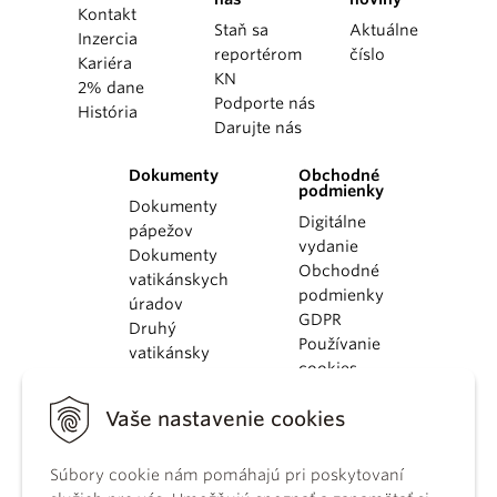
Kontakt
Staň sa
Aktuálne
Inzercia
reportérom
číslo
Kariéra
KN
2% dane
Podporte nás
História
Darujte nás
Dokumenty
Obchodné
podmienky
Dokumenty
Digitálne
pápežov
vydanie
Dokumenty
Obchodné
vatikánskych
podmienky
úradov
GDPR
Druhý
Používanie
vatikánsky
cookies
koncil
Dokumenty
Vaše nastavenie cookies
KBS
Kódex
Súbory cookie nám pomáhajú pri poskytovaní
kánonického