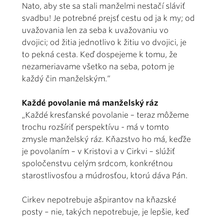
Nato, aby ste sa stali manželmi nestačí sláviť
svadbu! Je potrebné prejsť cestu od ja k my; od
uvažovania len za seba k uvažovaniu vo
dvojici; od žitia jednotlivo k žitiu vo dvojici, je
to pekná cesta. Keď dospejeme k tomu, že
nezameriavame všetko na seba, potom je
každý čin manželským.“
Každé povolanie má manželský ráz
„Každé kresťanské povolanie – teraz môžeme
trochu rozšíriť perspektívu - má v tomto
zmysle manželský ráz. Kňazstvo ho má, keďže
je povolaním – v Kristovi a v Cirkvi – slúžiť
spoločenstvu celým srdcom, konkrétnou
starostlivosťou a múdrosťou, ktorú dáva Pán.
Cirkev nepotrebuje ašpirantov na kňazské
posty – nie, takých nepotrebuje, je lepšie, keď