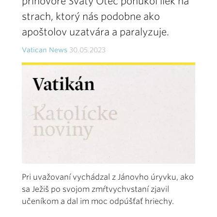
príhovore Svätý Otec ponúkol liek na
strach, ktorý nás podobne ako
apoštolov uzatvára a paralyzuje.
Vatican News
30.05.2023
Pri uvažovaní vychádzal z Jánovho úryvku, ako
sa Ježiš po svojom zmŕtvychvstaní zjavil
učeníkom a dal im moc odpúšťať hriechy.