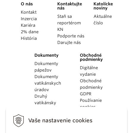
O nás
Kontaktujte
Katolícke
nás
noviny
Kontakt
Staň sa
Aktuálne
Inzercia
reportérom
číslo
Kariéra
KN
2% dane
Podporte nás
História
Darujte nás
Dokumenty
Obchodné
podmienky
Dokumenty
Digitálne
pápežov
vydanie
Dokumenty
Obchodné
vatikánskych
podmienky
úradov
GDPR
Druhý
Používanie
vatikánsky
cookies
koncil
Dokumenty
Vaše nastavenie cookies
KBS
Kódex