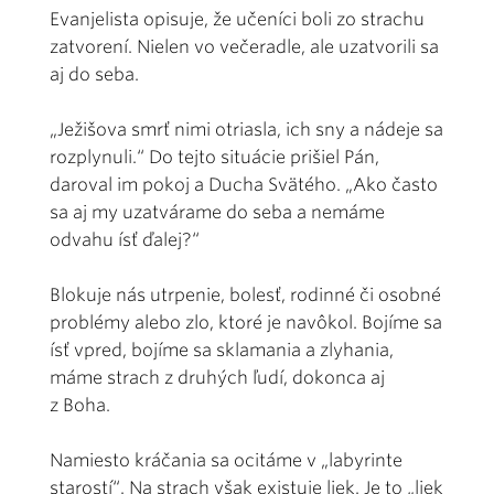
Evanjelista opisuje, že učeníci boli zo strachu
zatvorení. Nielen vo večeradle, ale uzatvorili sa
aj do seba.
„Ježišova smrť nimi otriasla, ich sny a nádeje sa
rozplynuli.“ Do tejto situácie prišiel Pán,
daroval im pokoj a Ducha Svätého. „Ako často
sa aj my uzatvárame do seba a nemáme
odvahu ísť ďalej?“
Blokuje nás utrpenie, bolesť, rodinné či osobné
problémy alebo zlo, ktoré je navôkol. Bojíme sa
ísť vpred, bojíme sa sklamania a zlyhania,
máme strach z druhých ľudí, dokonca aj
z Boha.
Namiesto kráčania sa ocitáme v „labyrinte
starostí“. Na strach však existuje liek. Je to „liek