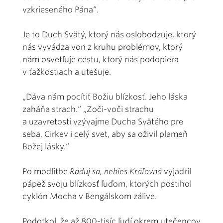
vzkrieseného Pána“.
Je to Duch Svätý, ktorý nás oslobodzuje, ktorý
nás vyvádza von z kruhu problémov, ktorý
nám osvetľuje cestu, ktorý nás podopiera
v ťažkostiach a utešuje.
„Dáva nám pocítiť Božiu blízkosť. Jeho láska
zaháňa strach.“ „Zoči-voči strachu
a uzavretosti vzývajme Ducha Svätého pre
seba, Cirkev i celý svet, aby sa oživil plameň
Božej lásky.“
Po modlitbe
Raduj sa, nebies Kráľovná
vyjadril
pápež svoju blízkosť ľuďom, ktorých postihol
cyklón Mocha v Bengálskom zálive.
Podotkol, že až 800-tisíc ľudí okrem utečencov