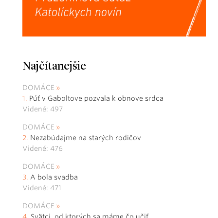
Najčítanejšie
DOMÁCE
Púť v Gaboltove pozvala k obnove srdca
Videné: 497
DOMÁCE
Nezabúdajme na starých rodičov
Videné: 476
DOMÁCE
A bola svadba
Videné: 471
DOMÁCE
Svätci, od ktorých sa máme čo učiť