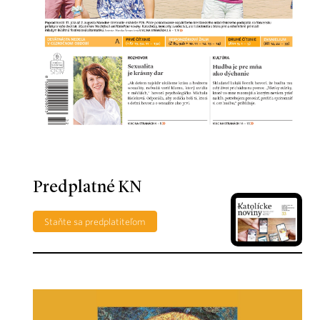
Predplatné KN
Staňte sa predplatiteľom