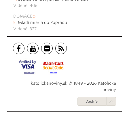
Videné: 406
DOMÁCE
Mladí mieria do Popradu
Videné: 327
katolickenoviny.sk © 1849 - 2026 Katolícke
noviny
Archív