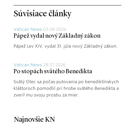
Súvisiace články
Vatican News
03.08.2026
Pápež vydal nový Základný zákon
Pápež Lev XIV. vydal 31. júla nový Základný zákon.
Vatican News
28.07.2026
Po stopách svätého Benedikta
Svätý Otec sa počas putovania po benediktínskych
kláštoroch pomodlil pri hrobe svätého Benedikta a
zveril mu svoju prosbu za mier.
Najnovšie KN