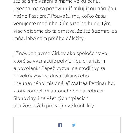
Ježiša sme vzácni a máme veľkú cenu.
„Nechajme sa pozdvihnúť milujúcou náručou
nášho Pastiera.“ Pouvažujme, koľko času
venujeme modlitbe. Čím viac ho bude, tým
viac vojdeme do tajomstva, že Ježiš zomrel za
mňa, lebo som preňho dôležitý.
„Znovuobjavme Cirkev ako spoločenstvo,
ktoré sa vyznačuje polyfóniou chariziem
a povolaní.“ Pápež vyzval na modlitby za
novokňazov, za dušu talianskeho
„neúnavného misionára“ Mattea Pettinariho,
ktorý zomrel pri autonehode na Pobreží
Slonoviny, i za všetkých trpiacich
a sužovaných pre vojnové konflikty