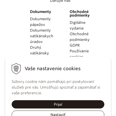
Darujte nás
Dokumenty
Obchodné
podmienky
Dokumenty
Digitálne
pápežov
vydanie
Dokumenty
Obchodné
vatikánskych
podmienky
úradov
GDPR
Druhý
Používanie
vatikánsky
cookies
koncil
Dokumenty
Vaše nastavenie cookies
KBS
Kódex
Súbory cookie nám pomáhajú pri poskytovaní
kánonického
služieb pre vás. Umožňujú spoznať a zapamätať si
práva
vaše preferencie.
Katechizmus
Katolíckej
Prijať
cirkvi
Nastaviť