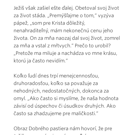
Ježiš však zašiel ešte ďalej. Obetoval svoj život
za život stáda. „Premýšľajme o tom,“ vyzýva
pápež, „som pre Krista dôležitý,
nenahraditeľný, mám nekonečnú cenu jeho
života. On za mňa naozaj dal svoj život, zomrel
za mňa a vstal z mŕtvych.“ Prečo to urobil?
„Pretože ma miluje a nachádza vo mne krásu,
ktorú ja často nevidím.“
Koľko ľudí dnes trpí menejcennosťou,
druhoradosťou, koľko sa považuje za
nehodných, nedostatočných, dokonca za
omyl. „Ako často si myslíme, že naša hodnota
závisí od úspechov či úsudkov druhých. Ako
často sa zhadzujeme pre maličkosti.“
Obraz Dobrého pastiera nám hovorí, že pre