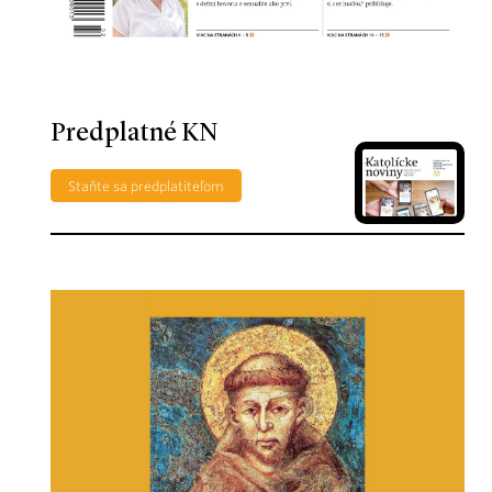
Predplatné KN
Staňte sa predplatiteľom