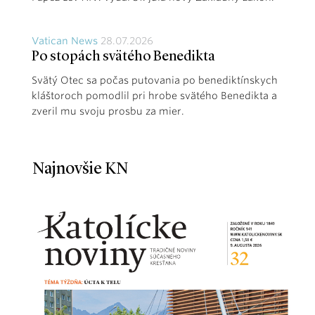
Vatican News
28.07.2026
Po stopách svätého Benedikta
Svätý Otec sa počas putovania po benediktínskych
kláštoroch pomodlil pri hrobe svätého Benedikta a
zveril mu svoju prosbu za mier.
Najnovšie KN