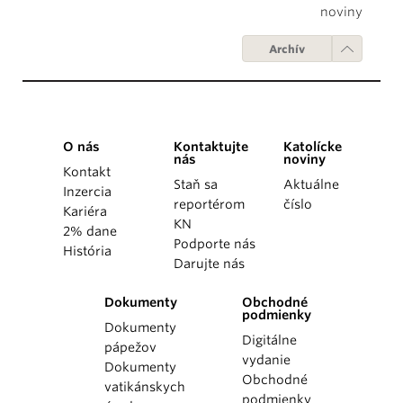
noviny
Archív
O nás
Kontaktujte
Katolícke
nás
noviny
Kontakt
Staň sa
Aktuálne
Inzercia
reportérom
číslo
Kariéra
KN
2% dane
Podporte nás
História
Darujte nás
Dokumenty
Obchodné
podmienky
Dokumenty
Digitálne
pápežov
vydanie
Dokumenty
Obchodné
vatikánskych
podmienky