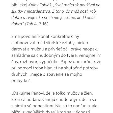
biblickej
Knihy Tobiáš. „Svoj majetok používaj na
skutky milosrdenstva. Z toho, čo máš dosť, rob
dobro a tvoje oko nech nie je skúpe, keď konáš
dobro“ (Tob
4, 7. 16).
Sme povolaní konať konkrétne činy
a obnovovať medziľudské vzťahy, nielen
darovať almužnu a privrieť oči, práve naopak,
zahľaďme sa chudobným do tváre, venujme im
čas, rozhovor, vypočutie. Pápež upozorňuje, že
pri pomoci treba hľadieť na skutočné potreby
druhých, „nejde o zbavenie sa môjho
prebytku“.
„Ďakujme Pánovi, že je toľko mužov a žien,
ktorí sa oddane venujú chudobným, delia sa
s nimi a sú pohostinní. Nie sú to nadľudia, ale
blížni z vedľajších dverí, ktorí sa v tichosti