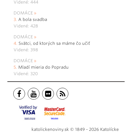
Videné: 444
DOMÁCE
A bola svadba
Videné: 428
DOMÁCE
Svätci, od ktorých sa máme čo učiť
Videné: 398
DOMÁCE
Mladí mieria do Popradu
Videné: 320
katolickenoviny.sk © 1849 - 2026 Katolícke