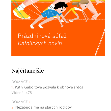
Najčítanejšie
DOMÁCE
Púť v Gaboltove pozvala k obnove srdca
Videné: 478
DOMÁCE
Nezabúdajme na starých rodičov