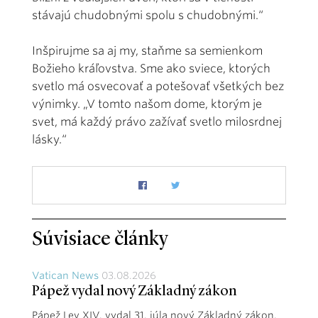
stávajú chudobnými spolu s chudobnými.“
Inšpirujme sa aj my, staňme sa semienkom
Božieho kráľovstva. Sme ako sviece, ktorých
svetlo má osvecovať a potešovať všetkých bez
výnimky. „V tomto našom dome, ktorým je
svet, má každý právo zažívať svetlo milosrdnej
lásky.“
Súvisiace články
Vatican News
03.08.2026
Pápež vydal nový Základný zákon
Pápež Lev XIV. vydal 31. júla nový Základný zákon.