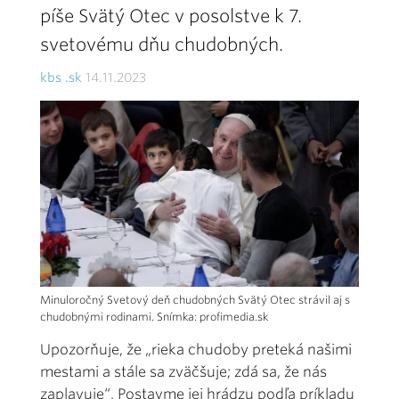
píše Svätý Otec v posolstve k 7.
svetovému dňu chudobných.
kbs .sk
14.11.2023
Minuloročný Svetový deň chudobných Svätý Otec strávil aj s
chudobnými rodinami. Snímka: profimedia.sk
Upozorňuje, že „rieka chudoby preteká našimi
mestami a stále sa zväčšuje; zdá sa, že nás
zaplavuje“. Postavme jej hrádzu podľa príkladu