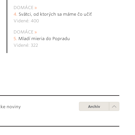
DOMÁCE
Svätci, od ktorých sa máme čo učiť
Videné: 400
DOMÁCE
Mladí mieria do Popradu
Videné: 322
cke noviny
Archív