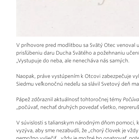
V príhovore pred modlitbou sa Svätý Otec venoval 
prisľúbeniu daru Ducha Svätého a požehnaniu učeníkov
„Vystupuje do neba, ale nenecháva nás samých.
Naopak, práve vystúpením k Otcovi zabezpečuje vyl
Siedmu veľkonočnú nedeľu sa slávil Svetový deň ma
Pápež zdôraznil aktuálnosť tohtoročnej témy
Počúva
„počúvať, nechať druhých povedať všetko, nepreruši
V súvislosti s talianskym národným dňom pomoci, kt
vyzýva, aby sme nezabudli, že „chorý človek je vždy 
nemožno vyliečiť, „vždy je možné ho opatrovať, poteš