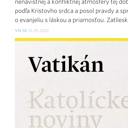
nenávistnej a konfliktnej atmosféry tej d
podľa Kristovho srdca a posol pravdy a sp
o evanjeliu s láskou a priamosťou. Zatli
VN SK
31.05.2022