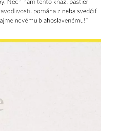
oby. Nech nám tento kňaz, pastier
ravodlivosti, pomáha z neba svedčiť
eskajme novému blahoslavenému!“