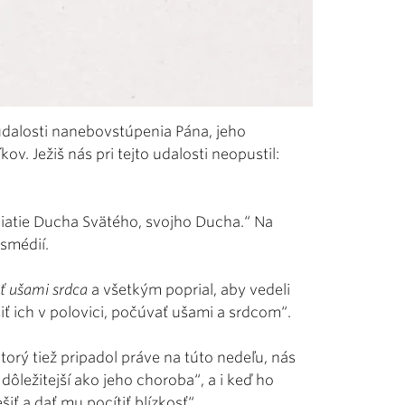
udalosti nanebovstúpenia Pána, jeho
. Ježiš nás pri tejto udalosti neopustil:
iatie Ducha Svätého, svojho Ducha.“ Na
smédií.
ť ušami srdca
a všetkým poprial, aby vedeli
ť ich v polovici, počúvať ušami a srdcom“.
orý tiež pripadol práve na túto nedeľu, nás
dôležitejší ako jeho choroba“, a i keď ho
iť a dať mu pocítiť blízkosť“.