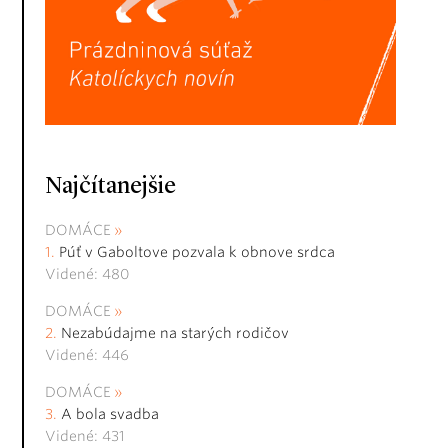
Najčítanejšie
DOMÁCE
Púť v Gaboltove pozvala k obnove srdca
Videné: 480
DOMÁCE
Nezabúdajme na starých rodičov
Videné: 446
DOMÁCE
A bola svadba
Videné: 431