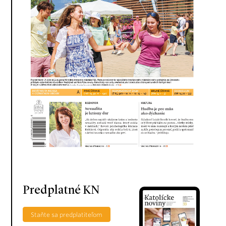
Predplatné KN
Staňte sa predplatiteľom