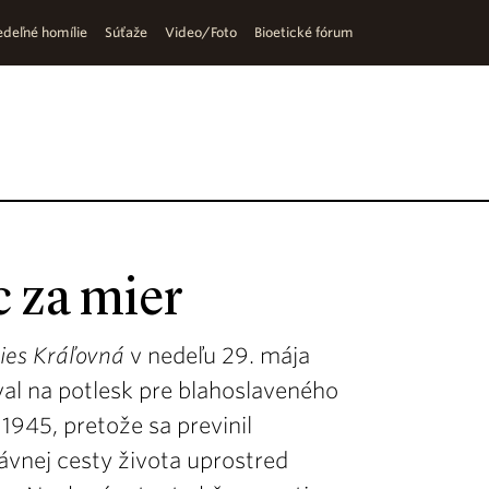
deľné homílie
Súťaže
Video/Foto
Bioetické fórum
 za mier
ies Kráľovná
v nedeľu 29. mája
al na potlesk pre blahoslaveného
 1945, pretože sa previnil
vnej cesty života uprostred