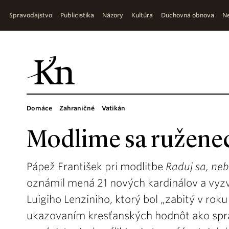
Spravodajstvo
Publicistika
Názory
Kultúra
Duchovná obnova
Ne
Domáce
Zahraničné
Vatikán
Modlime sa ruženec
Pápež František pri modlitbe
Raduj sa, neb
oznámil mená 21 nových kardinálov a vyzv
Luigiho Lenziniho, ktorý bol „zabitý v roku
ukazovaním kresťanských hodnôt ako sprá