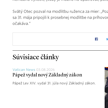
Svätý Otec pozval na modlitbu ruženca za mier: „Po
sa 31. mája pripojili k prosebnej modlitbe na príhovo
očakáva.“
Súvisiace články
Vatican News
03.08.2026
Pápež vydal nový Základný zákon
Pápež Lev XIV. vydal 31. júla nový Základný zákon.