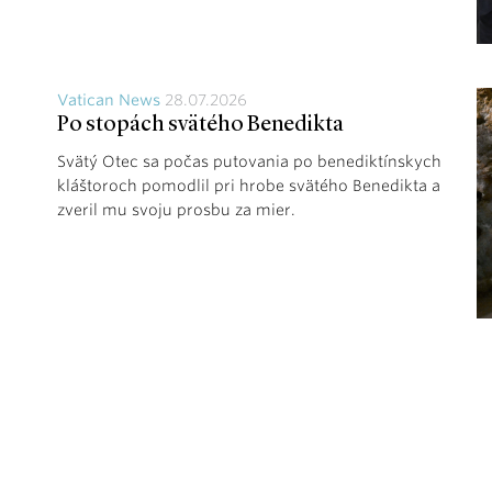
Vatican News
28.07.2026
Po stopách svätého Benedikta
Svätý Otec sa počas putovania po benediktínskych
kláštoroch pomodlil pri hrobe svätého Benedikta a
zveril mu svoju prosbu za mier.