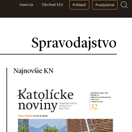
Inzercia
Obchod SSV
Prihlásiť
Predplatné
Spravodajstvo
Najnovšie KN