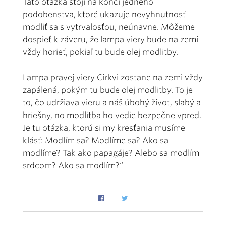
Táto otázka stojí na konci jedného
podobenstva, ktoré ukazuje nevyhnutnosť
modliť sa s vytrvalosťou, neúnavne. Môžeme
dospieť k záveru, že lampa viery bude na zemi
vždy horieť, pokiaľ tu bude olej modlitby.
Lampa pravej viery Cirkvi zostane na zemi vždy
zapálená, pokým tu bude olej modlitby. To je
to, čo udržiava vieru a náš úbohý život, slabý a
hriešny, no modlitba ho vedie bezpečne vpred.
Je tu otázka, ktorú si my kresťania musíme
klásť: Modlím sa? Modlíme sa? Ako sa
modlíme? Tak ako papagáje? Alebo sa modlím
srdcom? Ako sa modlím?“