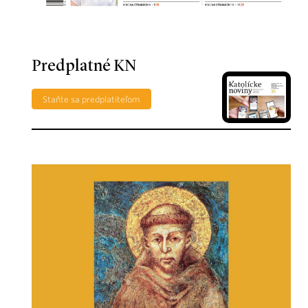
Predplatné KN
Staňte sa predplatiteľom