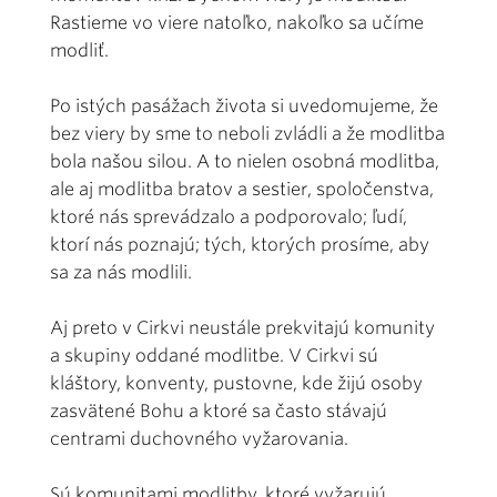
Rastieme vo viere natoľko, nakoľko sa učíme
modliť.
Po istých pasážach života si uvedomujeme, že
bez viery by sme to neboli zvládli a že modlitba
bola našou silou. A to nielen osobná modlitba,
ale aj modlitba bratov a sestier, spoločenstva,
ktoré nás sprevádzalo a podporovalo; ľudí,
ktorí nás poznajú; tých, ktorých prosíme, aby
sa za nás modlili.
Aj preto v Cirkvi neustále prekvitajú komunity
a skupiny oddané modlitbe. V Cirkvi sú
kláštory, konventy, pustovne, kde žijú osoby
zasvätené Bohu a ktoré sa často stávajú
centrami duchovného vyžarovania.
Sú komunitami modlitby, ktoré vyžarujú