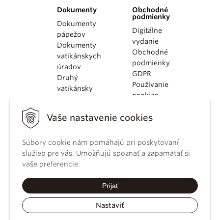
Dokumenty
Obchodné
podmienky
Dokumenty
Digitálne
pápežov
vydanie
Dokumenty
Obchodné
vatikánskych
podmienky
úradov
GDPR
Druhý
Používanie
vatikánsky
cookies
koncil
Dokumenty
Vaše nastavenie cookies
KBS
Kódex
Súbory cookie nám pomáhajú pri poskytovaní
kánonického
služieb pre vás. Umožňujú spoznať a zapamätať si
práva
vaše preferencie.
Katechizmus
Katolíckej
Prijať
cirkvi
Nastaviť