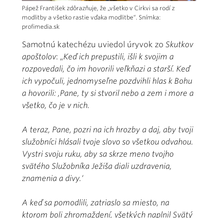
Pápež František zdôrazňuje, že „všetko v Cirkvi sa rodí z
modlitby a všetko rastie vďaka modlitbe“. Snímka:
profimedia.sk
Samotnú katechézu uviedol úryvok zo
Skutkov
apoštolov
: „
Keď ich prepustili, išli k svojim a
rozpovedali, čo im hovorili veľkňazi a starší. Keď
ich vypočuli, jednomyseľne pozdvihli hlas k Bohu
a hovorili: ‚Pane, ty si stvoril nebo a zem i more a
všetko, čo je v nich.
A teraz, Pane, pozri na ich hrozby a daj, aby tvoji
služobníci hlásali tvoje slovo so všetkou odvahou.
Vystri svoju ruku, aby sa skrze meno tvojho
svätého Služobníka Ježiša diali uzdravenia,
znamenia a divy.‘
A keď sa pomodlili, zatriaslo sa miesto, na
ktorom boli zhromaždení, všetkých naplnil Svätý