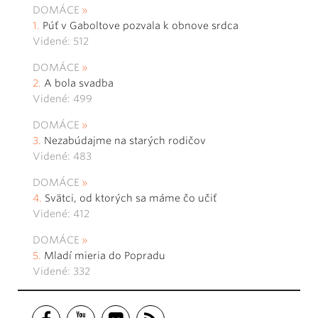
DOMÁCE
Púť v Gaboltove pozvala k obnove srdca
Videné: 512
DOMÁCE
A bola svadba
Videné: 499
DOMÁCE
Nezabúdajme na starých rodičov
Videné: 483
DOMÁCE
Svätci, od ktorých sa máme čo učiť
Videné: 412
DOMÁCE
Mladí mieria do Popradu
Videné: 332