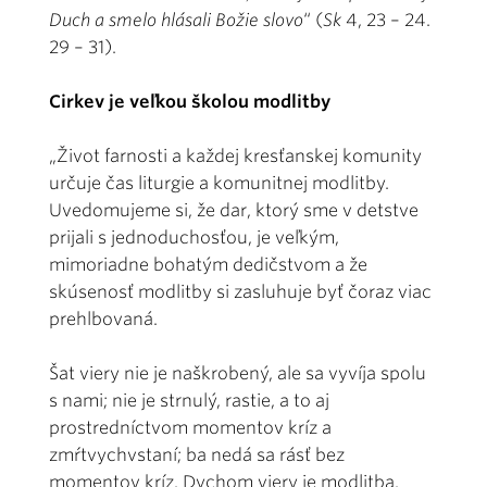
Duch a smelo hlásali Božie slovo
“ (
Sk
4, 23 – 24.
29 – 31).
Cirkev je veľkou školou modlitby
„Život farnosti a každej kresťanskej komunity
určuje čas liturgie a komunitnej modlitby.
Uvedomujeme si, že dar, ktorý sme v detstve
prijali s jednoduchosťou, je veľkým,
mimoriadne bohatým dedičstvom a že
skúsenosť modlitby si zasluhuje byť čoraz viac
prehlbovaná.
Šat viery nie je naškrobený, ale sa vyvíja spolu
s nami; nie je strnulý, rastie, a to aj
prostredníctvom momentov kríz a
zmŕtvychvstaní; ba nedá sa rásť bez
momentov kríz. Dychom viery je modlitba.