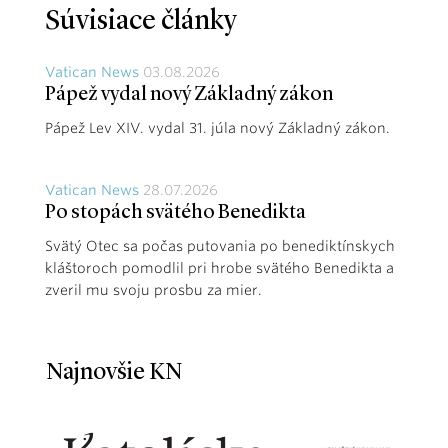
Súvisiace články
Vatican News
03.08.2026
Pápež vydal nový Základný zákon
Pápež Lev XIV. vydal 31. júla nový Základný zákon.
Vatican News
28.07.2026
Po stopách svätého Benedikta
Svätý Otec sa počas putovania po benediktínskych
kláštoroch pomodlil pri hrobe svätého Benedikta a
zveril mu svoju prosbu za mier.
Najnovšie KN