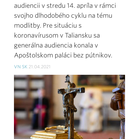
audiencii v stredu 14. apríla v rámci
svojho dlhodobého cyklu na tému
modlitby. Pre situáciu s
koronavírusom v Taliansku sa
generálna audiencia konala v
Apoštolskom paláci bez pútnikov.
VN SK
21.04.2021