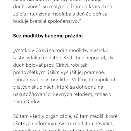
duchovnosť. Sú malými oázami, v ktorých sa
zdieľa intenzívna modlitba a deň čo deň sa
buduje bratské spoločenstvo.“
Bez modlitby budeme prázdni
„Všetko v Cirkvi sa rodí z modlitby a všetko
rastie vďaka modlitbe. Keď chce nepriateľ, zlý
duch bojovať proti Cirkvi, robí tak
predovšetkým úsilím vysušiť jej pramene,
zabraňovať jej v modlitbe. Vidíme to napríklad
v istých skupinách, ktoré sa dohodnú na
uskutočňovaní cirkevných reforiem, zmien v
živote Cirkvi.
Sú tam všetky organizácie, sú tam médiá, ktoré
všetkých informujú. Avšak modlitbu nevidieť,
nemodlia sa. To modlitba otvára dvere Duchu