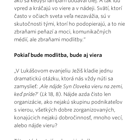
ako sa kedysi lampám dodával olej. A tak idú
vpred a kráčajú vo viere a v nádeji. Svätí, ktorí
často v očiach sveta veľa nezavážia, sú v
skutočnosti tými, ktorí ho podopierajú, a to nie
zbraňami peňazí a moci, komunikačných
médií, ale zbraňami modlitby.“
Pokiaľ bude modlitba, bude aj viera
„V Lukášovom evanjeliu Ježiš kladie jednu
dramatickú otázku, ktorá nás vždy núti sa
zamyslieť: ,
Ale nájde Syn človeka vieru na zemi,
keď príde?
‘ (
Lk
18, 8). Nájde azda čisto len
organizácie, ako nejakú skupinu podnikateľov
s vierou, všetkých dobre zorganizovaných,
konajúcich nejakú dobročinnosť, mnoho vecí,
alebo nájde vieru?