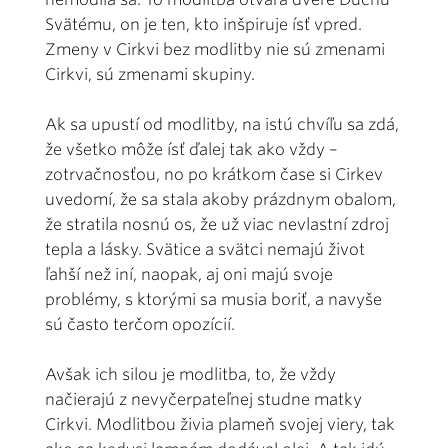
Svätému, on je ten, kto inšpiruje ísť vpred.
Zmeny v Cirkvi bez modlitby nie sú zmenami
Cirkvi, sú zmenami skupiny.
Ak sa upustí od modlitby, na istú chvíľu sa zdá,
že všetko môže ísť ďalej tak ako vždy –
zotrvačnosťou, no po krátkom čase si Cirkev
uvedomí, že sa stala akoby prázdnym obalom,
že stratila nosnú os, že už viac nevlastní zdroj
tepla a lásky. Svätice a svätci nemajú život
ľahší než iní, naopak, aj oni majú svoje
problémy, s ktorými sa musia boriť, a navyše
sú často terčom opozícií.
Avšak ich silou je modlitba, to, že vždy
načierajú z nevyčerpateľnej studne matky
Cirkvi. Modlitbou živia plameň svojej viery, tak