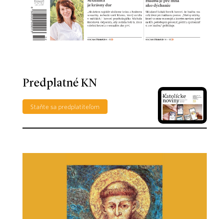
Predplatné KN
Staňte sa predplatiteľom