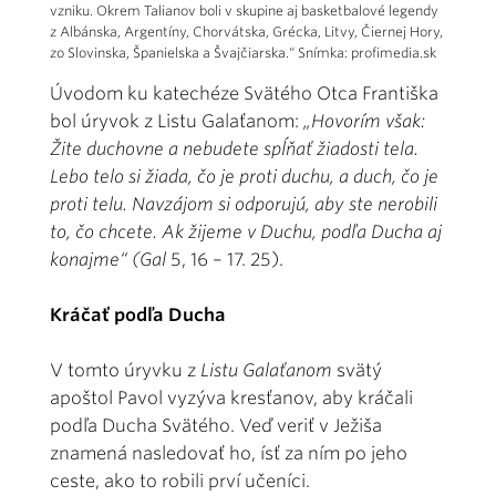
vzniku. Okrem Talianov boli v skupine aj basketbalové legendy
z Albánska, Argentíny, Chorvátska, Grécka, Litvy, Čiernej Hory,
zo Slovinska, Španielska a Švajčiarska.“ Snímka: profimedia.sk
Úvodom ku katechéze Svätého Otca Františka
bol úryvok z Listu Galaťanom:
„Hovorím však:
Žite duchovne a nebudete spĺňať žiadosti tela.
Lebo telo si žiada, čo je proti duchu, a duch, čo je
proti telu. Navzájom si odporujú, aby ste nerobili
to, čo chcete. Ak žijeme v Duchu, podľa Ducha aj
konajme“ (Gal
5, 16 – 17. 25).
Kráčať podľa Ducha
V tomto úryvku z
Listu Galaťanom
svätý
apoštol Pavol vyzýva kresťanov, aby kráčali
podľa Ducha Svätého. Veď veriť v Ježiša
znamená nasledovať ho, ísť za ním po jeho
ceste, ako to robili prví učeníci.