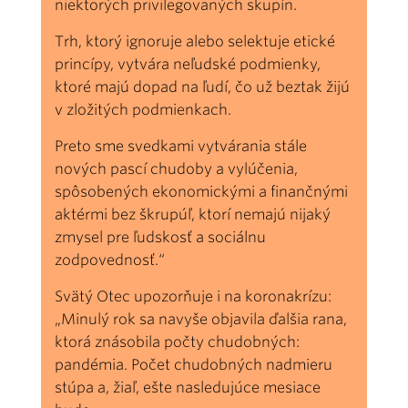
niektorých privilegovaných skupín.
Trh, ktorý ignoruje alebo selektuje etické
princípy, vytvára neľudské podmienky,
ktoré majú dopad na ľudí, čo už beztak žijú
v zložitých podmienkach.
Preto sme svedkami vytvárania stále
nových pascí chudoby a vylúčenia,
spôsobených ekonomickými a finančnými
aktérmi bez škrupúľ, ktorí nemajú nijaký
zmysel pre ľudskosť a sociálnu
zodpovednosť.“
Svätý Otec upozorňuje i na koronakrízu:
„Minulý rok sa navyše objavila ďalšia rana,
ktorá znásobila počty chudobných:
pandémia. Počet chudobných nadmieru
stúpa a, žiaľ, ešte nasledujúce mesiace