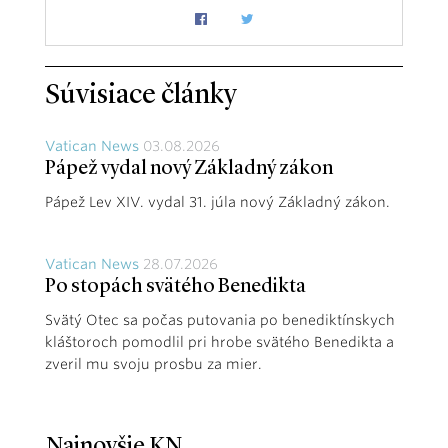
Súvisiace články
Vatican News
03.08.2026
Pápež vydal nový Základný zákon
Pápež Lev XIV. vydal 31. júla nový Základný zákon.
Vatican News
28.07.2026
Po stopách svätého Benedikta
Svätý Otec sa počas putovania po benediktínskych
kláštoroch pomodlil pri hrobe svätého Benedikta a
zveril mu svoju prosbu za mier.
Najnovšie KN