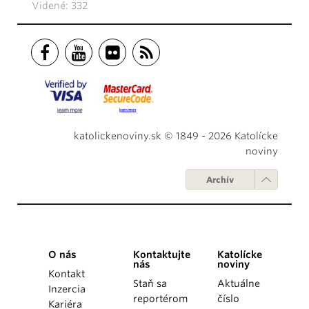
Videné: 332
katolickenoviny.sk © 1849 - 2026 Katolícke
noviny
Archív
O nás
Kontaktujte
Katolícke
nás
noviny
Kontakt
Staň sa
Aktuálne
Inzercia
reportérom
číslo
Kariéra