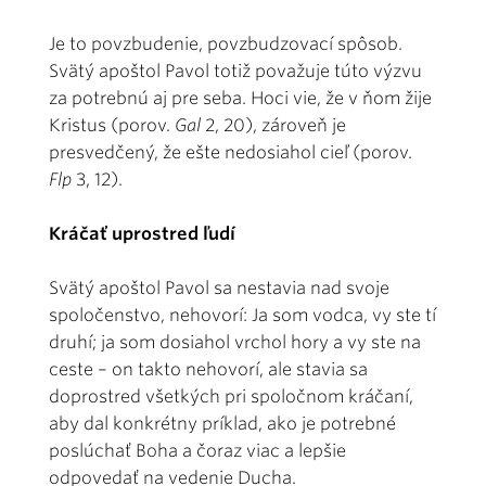
Je to povzbudenie, povzbudzovací spôsob.
Svätý apoštol Pavol totiž považuje túto výzvu
za potrebnú aj pre seba. Hoci vie, že v ňom žije
Kristus (porov.
Gal
2, 20), zároveň je
presvedčený, že ešte nedosiahol cieľ (porov.
Flp
3, 12).
Kráčať uprostred ľudí
Svätý apoštol Pavol sa nestavia nad svoje
spoločenstvo, nehovorí: Ja som vodca, vy ste tí
druhí; ja som dosiahol vrchol hory a vy ste na
ceste – on takto nehovorí, ale stavia sa
doprostred všetkých pri spoločnom kráčaní,
aby dal konkrétny príklad, ako je potrebné
poslúchať Boha a čoraz viac a lepšie
odpovedať na vedenie Ducha.