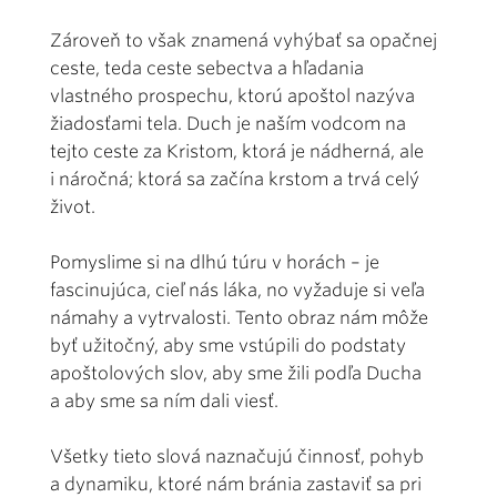
Zároveň to však znamená vyhýbať sa opačnej
ceste, teda ceste sebectva a hľadania
vlastného prospechu, ktorú apoštol nazýva
žiadosťami tela. Duch je naším vodcom na
tejto ceste za Kristom, ktorá je nádherná, ale
i náročná; ktorá sa začína krstom a trvá celý
život.
Pomyslime si na dlhú túru v horách – je
fascinujúca, cieľ nás láka, no vyžaduje si veľa
námahy a vytrvalosti. Tento obraz nám môže
byť užitočný, aby sme vstúpili do podstaty
apoštolových slov, aby sme žili podľa Ducha
a aby sme sa ním dali viesť.
Všetky tieto slová naznačujú činnosť, pohyb
a dynamiku, ktoré nám bránia zastaviť sa pri