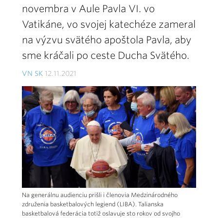
novembra v Aule Pavla VI. vo
Vatikáne, vo svojej katechéze zameral
na výzvu svätého apoštola Pavla, aby
sme kráčali po ceste Ducha Svätého.
VN SK
12.11.2021
Na generálnu audienciu prišli i členovia Medzinárodného
združenia basketbalových legiend (LIBA). Talianska
basketbalová federácia totiž oslavuje sto rokov od svojho