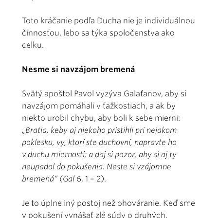
Toto kráčanie podľa Ducha nie je individuálnou
činnosťou, lebo sa týka spoločenstva ako
celku.
Nesme si navzájom bremená
Svätý apoštol Pavol vyzýva Galaťanov, aby si
navzájom pomáhali v ťažkostiach, a ak by
niekto urobil chybu, aby boli k sebe mierni:
„Bratia, keby aj niekoho pristihli pri nejakom
poklesku, vy, ktorí ste duchovní, napravte ho
v duchu miernosti; a daj si pozor, aby si aj ty
neupadol do pokušenia. Neste si vzájomne
bremená“ (Gal
6, 1 – 2).
Je to úplne iný postoj než ohováranie. Keď sme
v pokušení vynášať zlé súdy o druhých,