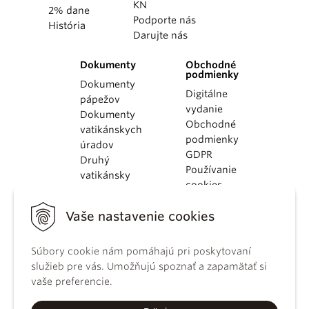
KN
2% dane
Podporte nás
História
Darujte nás
Dokumenty
Obchodné
podmienky
Dokumenty
Digitálne
pápežov
vydanie
Dokumenty
Obchodné
vatikánskych
podmienky
úradov
GDPR
Druhý
Používanie
vatikánsky
cookies
koncil
Dokumenty
Vaše nastavenie cookies
KBS
Kódex
Súbory cookie nám pomáhajú pri poskytovaní
kánonického
služieb pre vás. Umožňujú spoznať a zapamätať si
práva
vaše preferencie.
Katechizmus
Katolíckej