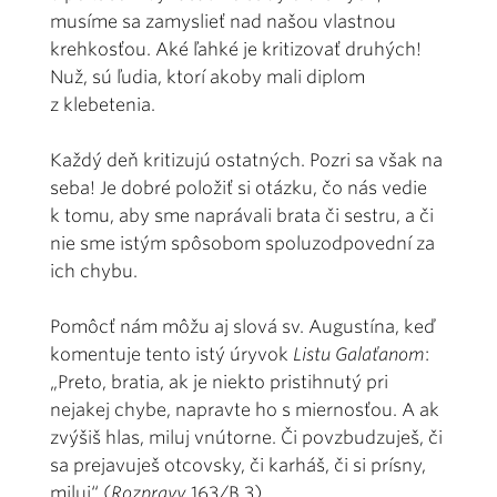
musíme sa zamyslieť nad našou vlastnou
krehkosťou. Aké ľahké je kritizovať druhých!
Nuž, sú ľudia, ktorí akoby mali diplom
z klebetenia.
Každý deň kritizujú ostatných. Pozri sa však na
seba! Je dobré položiť si otázku, čo nás vedie
k tomu, aby sme naprávali brata či sestru, a či
nie sme istým spôsobom spoluzodpovední za
ich chybu.
Pomôcť nám môžu aj slová sv. Augustína, keď
komentuje tento istý úryvok
Listu Galaťanom
:
„Preto, bratia, ak je niekto pristihnutý pri
nejakej chybe, napravte ho s miernosťou. A ak
zvýšiš hlas, miluj vnútorne. Či povzbudzuješ, či
sa prejavuješ otcovsky, či karháš, či si prísny,
miluj“ (
Rozpravy
163/B 3).