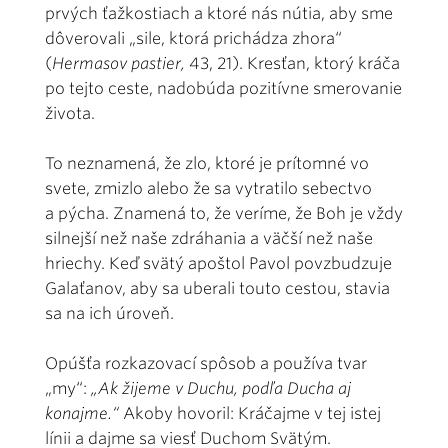
prvých ťažkostiach a ktoré nás nútia, aby sme
dôverovali „sile, ktorá prichádza zhora“
(
Hermasov pastier,
43, 21). Kresťan, ktorý kráča
po tejto ceste, nadobúda pozitívne smerovanie
života.
To neznamená, že zlo, ktoré je prítomné vo
svete, zmizlo alebo že sa vytratilo sebectvo
a pýcha. Znamená to, že veríme, že Boh je vždy
silnejší než naše zdráhania a väčší než naše
hriechy. Keď svätý apoštol Pavol povzbudzuje
Galaťanov, aby sa uberali touto cestou, stavia
sa na ich úroveň.
Opúšťa rozkazovací spôsob a používa tvar
„my“:
„Ak žijeme v Duchu, podľa Ducha aj
konajme.“
Akoby hovoril: Kráčajme v tej istej
línii a dajme sa viesť Duchom Svätým.