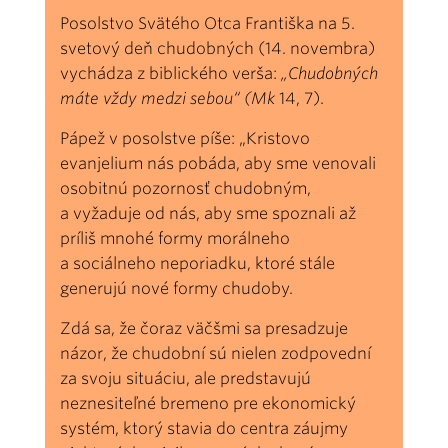
Posolstvo Svätého Otca Františka na 5.
svetový deň chudobných (14. novembra)
vychádza z biblického verša:
„Chudobných
máte vždy medzi sebou“ (Mk
14, 7).
Pápež v posolstve píše: „Kristovo
evanjelium nás pobáda, aby sme venovali
osobitnú pozornosť chudobným,
a vyžaduje od nás, aby sme spoznali až
príliš mnohé formy morálneho
a sociálneho neporiadku, ktoré stále
generujú nové formy chudoby.
Zdá sa, že čoraz väčšmi sa presadzuje
názor, že chudobní sú nielen zodpovední
za svoju situáciu, ale predstavujú
neznesiteľné bremeno pre ekonomický
systém, ktorý stavia do centra záujmy