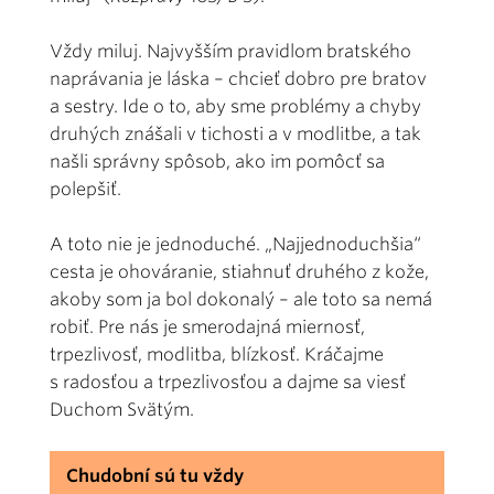
Vždy miluj. Najvyšším pravidlom bratského
naprávania je láska – chcieť dobro pre bratov
a sestry. Ide o to, aby sme problémy a chyby
druhých znášali v tichosti a v modlitbe, a tak
našli správny spôsob, ako im pomôcť sa
polepšiť.
A toto nie je jednoduché. „Najjednoduchšia“
cesta je ohováranie, stiahnuť druhého z kože,
akoby som ja bol dokonalý – ale toto sa nemá
robiť. Pre nás je smerodajná miernosť,
trpezlivosť, modlitba, blízkosť. Kráčajme
s radosťou a trpezlivosťou a dajme sa viesť
Duchom Svätým.
Chudobní sú tu vždy