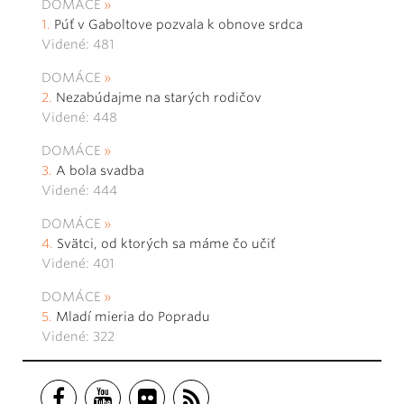
DOMÁCE
Púť v Gaboltove pozvala k obnove srdca
Videné: 481
DOMÁCE
Nezabúdajme na starých rodičov
Videné: 448
DOMÁCE
A bola svadba
Videné: 444
DOMÁCE
Svätci, od ktorých sa máme čo učiť
Videné: 401
DOMÁCE
Mladí mieria do Popradu
Videné: 322