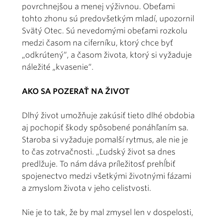
povrchnejšou a menej výživnou. Obeťami
tohto zhonu sú predovšetkým mladí, upozornil
Svätý Otec. Sú nevedomými obeťami rozkolu
medzi časom na ciferníku, ktorý chce byť
„odkrútený“, a časom života, ktorý si vyžaduje
náležité „kvasenie“.
AKO SA POZERAŤ NA ŽIVOT
Dlhý život umožňuje zakúsiť tieto dlhé obdobia
aj pochopiť škody spôsobené ponáhľaním sa.
Staroba si vyžaduje pomalší rytmus, ale nie je
to čas zotrvačnosti. „Ľudský život sa dnes
predlžuje. To nám dáva príležitosť prehĺbiť
spojenectvo medzi všetkými životnými fázami
a zmyslom života v jeho celistvosti.
Nie je to tak, že by mal zmysel len v dospelosti,