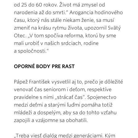
od 25 do 60 rokov. Život má zmysel od
narodenia až do smrti.“ Arogancia hodinového
času, ktorý nás stále niekam ženie, sa musí
zmeniť na krásu rytmu života, upozornil Svätý
Otec. „V tom spočíva reforma, ktorú by sme
mali urobiť v našich srdciach, rodine
a spoločnosti.“
OPORNÉ BODY PRE RAST
Pápež František vysvetlil aj to, prečo je dôležité
venovať čas seniorom i deťom, respektíve
pravidelne s nimi „strácať čas“. Spojenectvo
medzi deťmi a starými ľuďmi pomáha totiž
mládeži a dospelým, aby sa do tohto vzťahu
zapojili a vzájomne sa obohatili.
„Treba viesť dialóg medzi generáciami. Kým