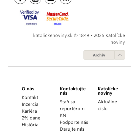
katolickenoviny.sk © 1849 - 2026 Katolícke
noviny
Archív
O nás
Kontaktujte
Katolícke
nás
noviny
Kontakt
Staň sa
Aktuálne
Inzercia
reportérom
číslo
Kariéra
KN
2% dane
Podporte nás
História
Darujte nás