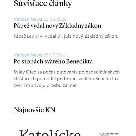
Súvisiace články
Vatican News
03.08.2026
Pápež vydal nový Základný zákon
Pápež Lev XIV. vydal 31. júla nový Základný zákon.
Vatican News
28.07.2026
Po stopách svätého Benedikta
Svätý Otec sa počas putovania po benediktínskych
kláštoroch pomodlil pri hrobe svätého Benedikta a
zveril mu svoju prosbu za mier.
Najnovšie KN