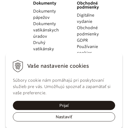
Dokumenty
Obchodné
podmienky
Dokumenty
Digitálne
pápežov
vydanie
Dokumenty
Obchodné
vatikánskych
podmienky
úradov
GDPR
Druhý
Používanie
vatikánsky
cookies
koncil
Dokumenty
Vaše nastavenie cookies
KBS
Kódex
Súbory cookie nám pomáhajú pri poskytovaní
kánonického
služieb pre vás. Umožňujú spoznať a zapamätať si
práva
vaše preferencie.
Katechizmus
Katolíckej
Prijať
cirkvi
Nastaviť