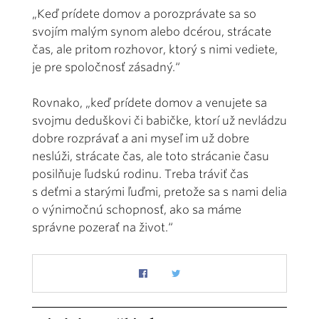
„Keď prídete domov a porozprávate sa so
svojím malým synom alebo dcérou, strácate
čas, ale pritom rozhovor, ktorý s nimi vediete,
je pre spoločnosť zásadný.“
Rovnako, „keď prídete domov a venujete sa
svojmu deduškovi či babičke, ktorí už nevládzu
dobre rozprávať a ani myseľ im už dobre
neslúži, strácate čas, ale toto strácanie času
posilňuje ľudskú rodinu. Treba tráviť čas
s deťmi a starými ľuďmi, pretože sa s nami delia
o výnimočnú schopnosť, ako sa máme
správne pozerať na život.“