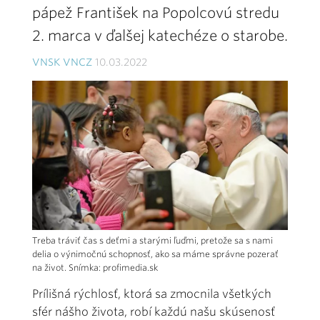
pápež František na Popolcovú stredu
2. marca v ďalšej katechéze o starobe.
VNSK VNCZ
10.03.2022
Treba tráviť čas s deťmi a starými ľuďmi, pretože sa s nami
delia o výnimočnú schopnosť, ako sa máme správne pozerať
na život. Snímka: profimedia.sk
Prílišná rýchlosť, ktorá sa zmocnila všetkých
sfér nášho života, robí každú našu skúsenosť