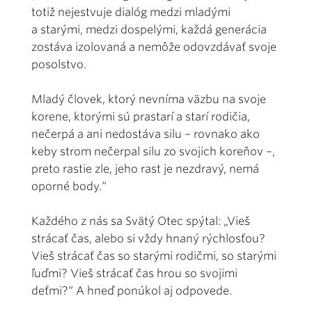
totiž nejestvuje dialóg medzi mladými
a starými, medzi dospelými, každá generácia
zostáva izolovaná a nemôže odovzdávať svoje
posolstvo.
Mladý človek, ktorý nevníma väzbu na svoje
korene, ktorými sú prastarí a starí rodičia,
nečerpá a ani nedostáva silu – rovnako ako
keby strom nečerpal silu zo svojich koreňov –,
preto rastie zle, jeho rast je nezdravý, nemá
oporné body.“
Každého z nás sa Svätý Otec spýtal: „Vieš
strácať čas, alebo si vždy hnaný rýchlosťou?
Vieš strácať čas so starými rodičmi, so starými
ľuďmi? Vieš strácať čas hrou so svojimi
deťmi?“ A hneď ponúkol aj odpovede.