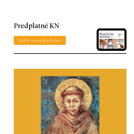
Predplatné KN
Staňte sa predplatiteľom