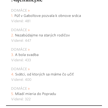
DOMÁCE
Púť v Gaboltove pozvala k obnove srdca
Videné: 481
DOMÁCE
Nezabúdajme na starých rodičov
Videné: 447
DOMÁCE
A bola svadba
Videné: 433
DOMÁCE
Svätci, od ktorých sa máme čo učiť
Videné: 400
DOMÁCE
Mladí mieria do Popradu
Videné: 322