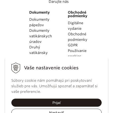
Darujte nás
Dokumenty
Obchodné
podmienky
Dokumenty
Digitálne
pápežov
vydanie
Dokumenty
Obchodné
vatikánskych
podmienky
úradov
GDPR
Druhý
Používanie
vatikánsky
cookies
koncil
Dokumenty
Vaše nastavenie cookies
KBS
Kódex
kánonického
Súbory cookie nám pomáhajú pri poskytovaní
práva
služieb pre vás. Umožňujú spoznať a zapamätať si
Katechizmus
vaše preferencie.
Katolíckej
cirkvi
Prijať
Nastaviť