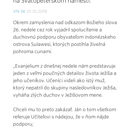
na Svätopeterskom námestí.
VN SK
01.10.2018
Okrem zamyslenia nad odkazom Božieho slova
26. nedele cez rok vyjadril spolucítenie a
duchovnú podporu obyvateľom indonézskeho
ostrova Sulawesi, ktorých postihla živelná
pohroma cunami.
„Evanjelium z dnešnej nedele nám predstavuje
jeden z veľmi poučných detailov života Ježiša a
jeho učeníkov. Učeníci videli ako istý muž,
ktorý nepatril do skupiny nasledovníkov Ježiša,
vyháňa zlých duchov v Ježišovom mene.
Chceli mu to preto zakázať. Ján o tom všetkom
referuje Učiteľovi s nádejou, že v ňom nájde
podporu;