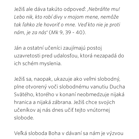
Ježiš ale dáva takúto odpoveď:
,Nebráňte mu!
Lebo nik, kto robí divy v mojom mene, nemôže
tak ľahko zle hovoriť o mne. Veď kto nie je proti
nám, je za nás′
(
Mk
9, 39 - 40).
Ján a ostatní učeníci zaujímajú postoj
uzavretosti pred udalosťou, ktorá nezapadá do
ich schém myslenia.
Ježiš sa, naopak, ukazuje ako veľmi slobodný,
plne otvorený voči slobodnému vanutiu Ducha
Svätého, ktorého v konaní neobmedzuje nijaká
hranica a nijaká zábrana. Ježiš chce svojich
učeníkov aj nás dnes učiť tejto vnútornej
slobode.
Veľká sloboda Boha v dávaní sa nám je výzvou