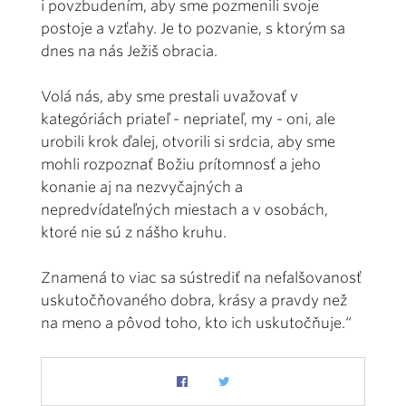
i povzbudením, aby sme pozmenili svoje
postoje a vzťahy. Je to pozvanie, s ktorým sa
dnes na nás Ježiš obracia.
Volá nás, aby sme prestali uvažovať v
kategóriách priateľ - nepriateľ, my - oni, ale
urobili krok ďalej, otvorili si srdcia, aby sme
mohli rozpoznať Božiu prítomnosť a jeho
konanie aj na nezvyčajných a
nepredvídateľných miestach a v osobách,
ktoré nie sú z nášho kruhu.
Znamená to viac sa sústrediť na nefalšovanosť
uskutočňovaného dobra, krásy a pravdy než
na meno a pôvod toho, kto ich uskutočňuje.“