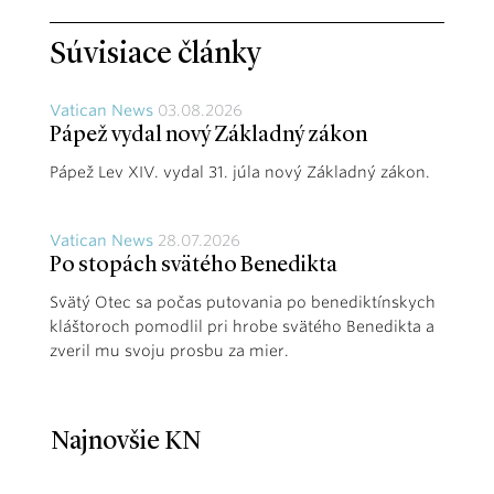
Súvisiace články
Vatican News
03.08.2026
Pápež vydal nový Základný zákon
Pápež Lev XIV. vydal 31. júla nový Základný zákon.
Vatican News
28.07.2026
Po stopách svätého Benedikta
Svätý Otec sa počas putovania po benediktínskych
kláštoroch pomodlil pri hrobe svätého Benedikta a
zveril mu svoju prosbu za mier.
Najnovšie KN