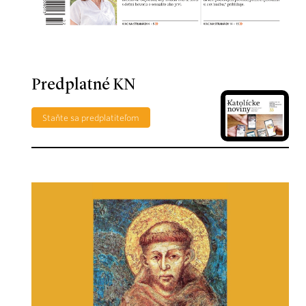
Predplatné KN
Staňte sa predplatiteľom