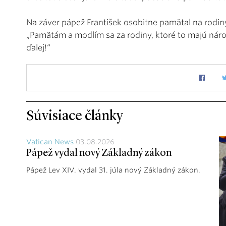
Na záver pápež František osobitne pamätal na rodiny
„Pamätám a modlím sa za rodiny, ktoré to majú nár
ďalej!“
Súvisiace články
Vatican News
03.08.2026
Pápež vydal nový Základný zákon
Pápež Lev XIV. vydal 31. júla nový Základný zákon.