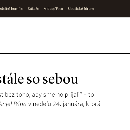
deľné homílie
Súťaže
Video/Foto
Bioetické fórum
tále so sebou
 bez toho, aby sme ho prijali“ – to
Anjel Pána
v nedeľu 24. januára, ktorá