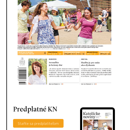
Predplatné KN
Staňte sa predplatiteľom