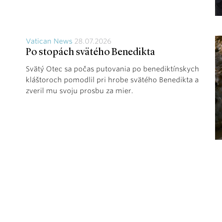
Vatican News
28.07.2026
Po stopách svätého Benedikta
Svätý Otec sa počas putovania po benediktínskych
kláštoroch pomodlil pri hrobe svätého Benedikta a
zveril mu svoju prosbu za mier.