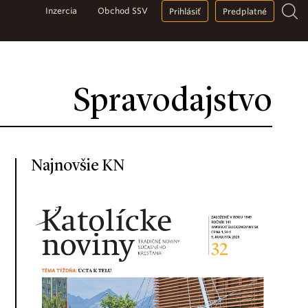
Inzercia
Obchod SSV
Prihlásiť
Predplatné
Spravodajstvo
Najnovšie KN