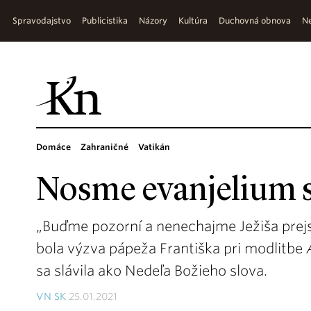
Spravodajstvo
Publicistika
Názory
Kultúra
Duchovná obnova
Ne
Domáce
Zahraničné
Vatikán
Nosme evanjelium s
„Buďme pozorní a nenechajme Ježiša prejsť
bola výzva pápeža Františka pri modlitbe
sa slávila ako Nedeľa Božieho slova.
VN SK
25.01.2021