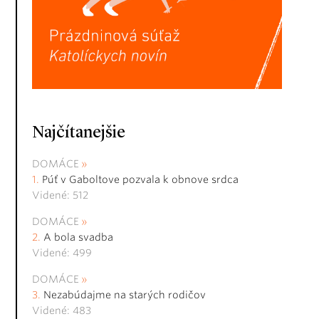
Najčítanejšie
DOMÁCE
Púť v Gaboltove pozvala k obnove srdca
Videné: 512
DOMÁCE
A bola svadba
Videné: 499
DOMÁCE
Nezabúdajme na starých rodičov
Videné: 483