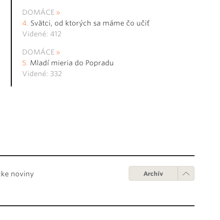
DOMÁCE
Svätci, od ktorých sa máme čo učiť
Videné: 412
DOMÁCE
Mladí mieria do Popradu
Videné: 332
cke noviny
Archív