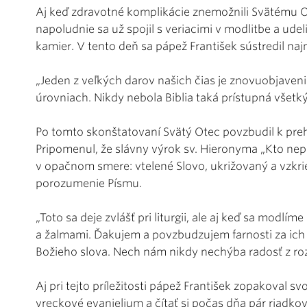
Aj keď zdravotné komplikácie znemožnili Svätému Ot
napoludnie sa už spojil s veriacimi v modlitbe a ud
kamier. V tento deň sa pápež František sústredil na
„Jeden z veľkých darov našich čias je znovuobjaveni
úrovniach. Nikdy nebola Biblia taká prístupná všetký
Po tomto skonštatovaní Svätý Otec povzbudil k preh
Pripomenul, že slávny výrok sv. Hieronyma „Kto nepo
v opačnom smere: vtelené Slovo, ukrižovaný a vzkr
porozumenie Písmu.
„Toto sa deje zvlášť pri liturgii, ale aj keď sa modlí
a žalmami. Ďakujem a povzbudzujem farnosti za ich 
Božieho slova. Nech nám nikdy nechýba radosť z roz
Aj pri tejto príležitosti pápež František zopakoval 
vreckové evanjelium a čítať si počas dňa pár riadkov