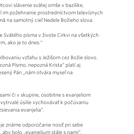
covi slávenie svätej omše v bazilike,
elil im požehnanie prostredníctvom televíznych
jmä na samotný cieľ Nedele Božieho slova.
e Svätého písma v živote Cirkvi na všetkých
m, ako je to dnes.“
lbovaniu vzťahu s Ježišom cez Božie slovo.
zná Písmo, nepozná Krista“ platí aj
iesený Pán „nám otvára myseľ na
me sami či v skupine, osobitne s evanjeliom
vytrvalé úsilie vychovávať k počúvaniu
sievania evanjelia“.
svoje známe odporúčanie nosiť pri sebe
, aby bolo „evanjelium stále s nami“.