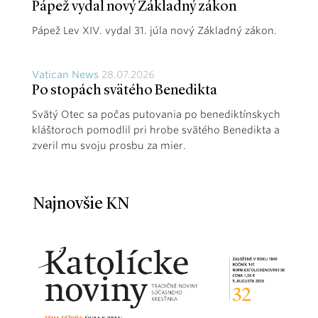
Pápež vydal nový Základný zákon
Pápež Lev XIV. vydal 31. júla nový Základný zákon.
Vatican News
28.07.2026
Po stopách svätého Benedikta
Svätý Otec sa počas putovania po benediktínskych
kláštoroch pomodlil pri hrobe svätého Benedikta a
zveril mu svoju prosbu za mier.
Najnovšie KN