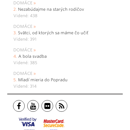
DOMÁCE
Nezabúdajme na starých rodičov
Videné: 438
DOMÁCE
Svätci, od ktorých sa máme čo učiť
Videné: 391
DOMÁCE
A bola svadba
Videné: 385
DOMÁCE
Mladí mieria do Popradu
Videné: 314