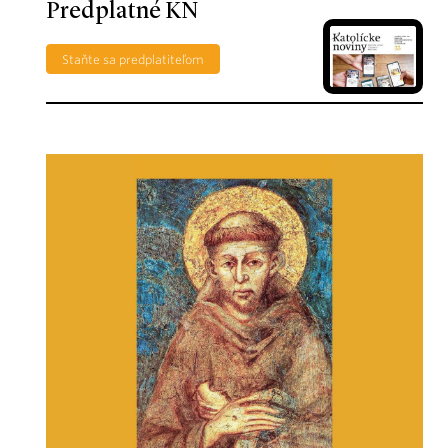
Predplatné KN
Staňte sa predplatiteľom