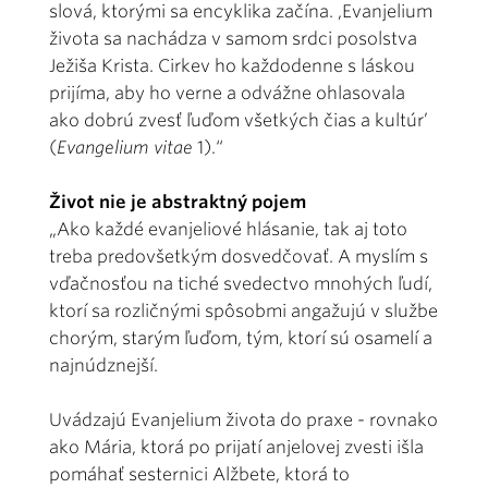
slová, ktorými sa encyklika začína. ,Evanjelium
života sa nachádza v samom srdci posolstva
Ježiša Krista. Cirkev ho každodenne s láskou
prijíma, aby ho verne a odvážne ohlasovala
ako dobrú zvesť ľuďom všetkých čias a kultúr’
(
Evangelium vitae
1).“
Život nie je abstraktný pojem
„Ako každé evanjeliové hlásanie, tak aj toto
treba predovšetkým dosvedčovať. A myslím s
vďačnosťou na tiché svedectvo mnohých ľudí,
ktorí sa rozličnými spôsobmi angažujú v službe
chorým, starým ľuďom, tým, ktorí sú osamelí a
najnúdznejší.
Uvádzajú Evanjelium života do praxe - rovnako
ako Mária, ktorá po prijatí anjelovej zvesti išla
pomáhať sesternici Alžbete, ktorá to