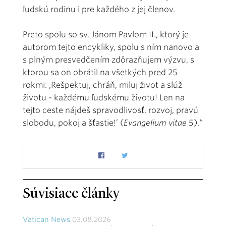
ľudskú rodinu i pre každého z jej členov.
Preto spolu so sv. Jánom Pavlom II., ktorý je
autorom tejto encykliky, spolu s ním nanovo a
s plným presvedčením zdôrazňujem výzvu, s
ktorou sa on obrátil na všetkých pred 25
rokmi: ,Rešpektuj, chráň, miluj život a slúž
životu - každému ľudskému životu! Len na
tejto ceste nájdeš spravodlivosť, rozvoj, pravú
slobodu, pokoj a šťastie!’ (
Evangelium vitae
5).“
Súvisiace články
Vatican News
03.08.2026