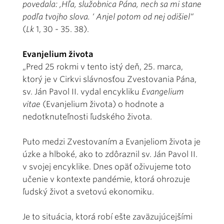
povedala: ‚Hľa, služobnica Pána, nech sa mi stane
podľa tvojho slova. ‘ Anjel potom od nej odišiel“
(
Lk
1, 30 - 35. 38).
Evanjelium života
„Pred 25 rokmi v tento istý deň, 25. marca,
ktorý je v Cirkvi slávnosťou Zvestovania Pána,
sv. Ján Pavol II. vydal encykliku
Evangelium
vitae
(Evanjelium života) o hodnote a
nedotknuteľnosti ľudského života.
Puto medzi Zvestovaním a Evanjeliom života je
úzke a hlboké, ako to zdôraznil sv. Ján Pavol II.
v svojej encyklike. Dnes opäť oživujeme toto
učenie v kontexte pandémie, ktorá ohrozuje
ľudský život a svetovú ekonomiku.
Je to situácia, ktorá robí ešte zaväzujúcejšími