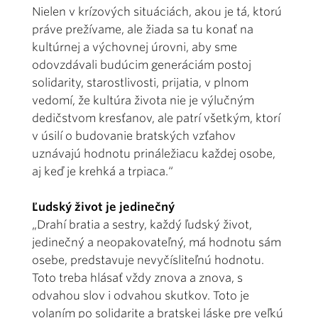
Nielen v krízových situáciách, akou je tá, ktorú
práve prežívame, ale žiada sa tu konať na
kultúrnej a výchovnej úrovni, aby sme
odovzdávali budúcim generáciám postoj
solidarity, starostlivosti, prijatia, v plnom
vedomí, že kultúra života nie je výlučným
dedičstvom kresťanov, ale patrí všetkým, ktorí
v úsilí o budovanie bratských vzťahov
uznávajú hodnotu prináležiacu každej osobe,
aj keď je krehká a trpiaca.“
Ľudský život je jedinečný
„Drahí bratia a sestry, každý ľudský život,
jedinečný a neopakovateľný, má hodnotu sám
osebe, predstavuje nevyčísliteľnú hodnotu.
Toto treba hlásať vždy znova a znova, s
odvahou slov i odvahou skutkov. Toto je
volaním po solidarite a bratskej láske pre veľkú