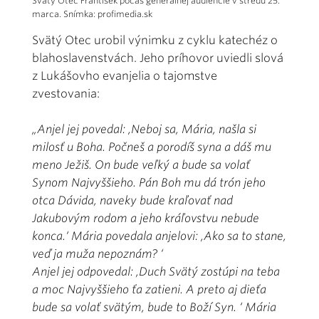
Svätý Otec František počas generálnej audiencie v stredu 25.
marca. Snímka: profimedia.sk
Svätý Otec urobil výnimku z cyklu katechéz o
blahoslavenstvách. Jeho príhovor uviedli slová
z Lukášovho evanjelia o tajomstve
zvestovania:
„Anjel jej povedal: ‚Neboj sa, Mária, našla si
milosť u Boha. Počneš a porodíš syna a dáš mu
meno Ježiš. On bude veľký a bude sa volať
Synom Najvyššieho. Pán Boh mu dá trón jeho
otca Dávida, naveky bude kraľovať nad
Jakubovým rodom a jeho kráľovstvu nebude
konca.‘ Mária povedala anjelovi: ‚Ako sa to stane,
veď ja muža nepoznám? ‘
Anjel jej odpovedal: ‚Duch Svätý zostúpi na teba
a moc Najvyššieho ťa zatieni. A preto aj dieťa
bude sa volať svätým, bude to Boží Syn. ‘ Mária