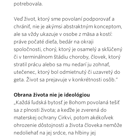
potrebovala.
Veď život, ktorý sme povolaní podporovať a
chrániť, nie je akýmsi abstraktným konceptom,
ale sa vždy ukazuje v osobe z mäsa a kostí:
práve počaté dieťa, bedár na okraji
spoločnosti, chorý, ktorý je osamelý a skľúčený
či v terminálnom štádiu choroby, človek, ktorý
stratil prácu alebo sa mu nedarí ju zohnať,
utečenec, ktorý bol odmietnutý či uzavretý do
geta. Život sa prejavuje v konkrétnosti osôb.“
Obrana života nie je ideológiou
„Každá ľudská bytosť je Bohom povolaná tešiť
sa z plnosti života; a keďže je zverená do
materskej ochrany Cirkvi, potom akékoľvek
ohrozenie dôstojnosti a života človeka nemôže
nedoliehať na jej srdce, na hlbiny jej