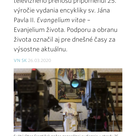
televízneho prenosu pripomenul 25.
výročie vydania encykliky sv. Jána
Pavla II.
Evangelium vitae
–
Evanjelium života. Podporu a obranu
života označil aj pre dnešné časy za
výsostne aktuálnu.
VN SK
26.03.2020