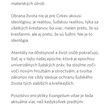
materských útrob.
Obrana života nie je pre Cirkev akousi
ideológiou; je realitou, ľudskou realitou, týka sa
všetkých kresťanov, ba viac, nielen preto, že sú
kresťanmi, ale aj preto, že sú ľuďmi. Nie je to
ideológia.
Atentáty na dôstojnosť a život osôb pokračujú,
žiaľ, aj v tejto našej epoche, ktorá je epochou
univerzálnych ľudských práv; ba stojíme zoči-
voči novým hrozbám a otroctvám, a tvorba
zákonov nie vždy sleduje ochranu ľudského
života tých slabších a krehkejších.
Posolstvo encykliky
Evangelium vitae
je teda
aktuálne viac než kedykoľvek predtým.