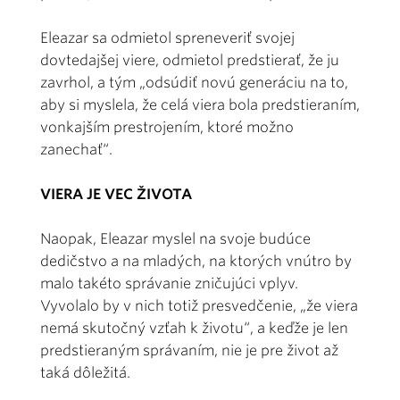
Eleazar sa odmietol spreneveriť svojej
dovtedajšej viere, odmietol predstierať, že ju
zavrhol, a tým „odsúdiť novú generáciu na to,
aby si myslela, že celá viera bola predstieraním,
vonkajším prestrojením, ktoré možno
zanechať“.
VIERA JE VEC ŽIVOTA
Naopak, Eleazar myslel na svoje budúce
dedičstvo a na mladých, na ktorých vnútro by
malo takéto správanie zničujúci vplyv.
Vyvolalo by v nich totiž presvedčenie, „že viera
nemá skutočný vzťah k životu“, a keďže je len
predstieraným správaním, nie je pre život až
taká dôležitá.