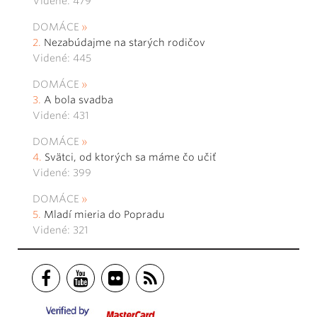
Videné: 479
DOMÁCE
Nezabúdajme na starých rodičov
Videné: 445
DOMÁCE
A bola svadba
Videné: 431
DOMÁCE
Svätci, od ktorých sa máme čo učiť
Videné: 399
DOMÁCE
Mladí mieria do Popradu
Videné: 321