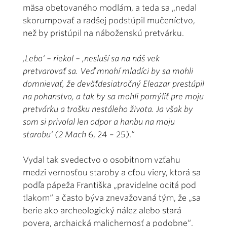
mäsa obetovaného modlám, a teda sa „nedal
skorumpovať a radšej podstúpil mučeníctvo,
než by pristúpil na náboženskú pretvárku.
‚Lebo‘ – riekol – ‚nesluší sa na náš vek
pretvarovať sa. Veď mnohí mladíci by sa mohli
domnievať, že deväťdesiatročný Eleazar prestúpil
na pohanstvo, a tak by sa mohli pomýliť pre moju
pretvárku a trošku nestáleho života. Ja však by
som si privolal len odpor a hanbu na moju
starobu‘ (2 Mach
6, 24 – 25).“
Vydal tak svedectvo o osobitnom vzťahu
medzi vernosťou staroby a cťou viery, ktorá sa
podľa pápeža Františka „pravidelne ocitá pod
tlakom“ a často býva znevažovaná tým, že „sa
berie ako archeologický nález alebo stará
povera, archaická malichernosť a podobne“.