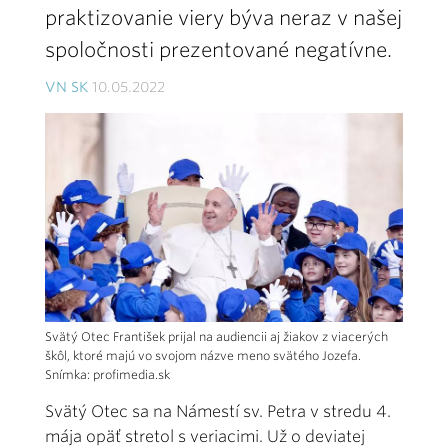
praktizovanie viery býva neraz v našej
spoločnosti prezentované negatívne.
VN SK
10.05.2022
Svätý Otec František prijal na audiencii aj žiakov z viacerých
škôl, ktoré majú vo svojom názve meno svätého Jozefa.
Snímka: profimedia.sk
Svätý Otec sa na Námestí sv. Petra v stredu 4.
mája opäť stretol s veriacimi. Už o deviatej