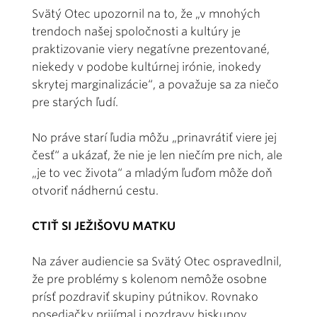
Svätý Otec upozornil na to, že „v mnohých
trendoch našej spoločnosti a kultúry je
praktizovanie viery negatívne prezentované,
niekedy v podobe kultúrnej irónie, inokedy
skrytej marginalizácie“, a považuje sa za niečo
pre starých ľudí.
No práve starí ľudia môžu „prinavrátiť viere jej
česť“ a ukázať, že nie je len niečím pre nich, ale
„je to vec života“ a mladým ľuďom môže doň
otvoriť nádhernú cestu.
CTIŤ SI JEŽIŠOVU MATKU
Na záver audiencie sa Svätý Otec ospravedlnil,
že pre problémy s kolenom nemôže osobne
prísť pozdraviť skupiny pútnikov. Rovnako
posediačky prijímal i pozdravy biskupov