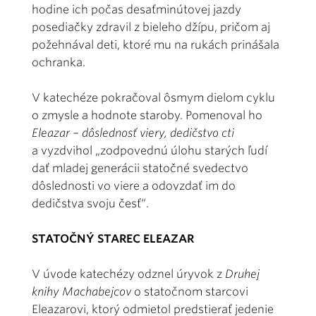
hodine ich počas desaťminútovej jazdy
posediačky zdravil z bieleho džípu, pričom aj
požehnával deti, ktoré mu na rukách prinášala
ochranka.
V katechéze pokračoval ôsmym dielom cyklu
o zmysle a hodnote staroby. Pomenoval ho
Eleazar – dôslednosť viery, dedičstvo cti
a vyzdvihol „zodpovednú úlohu starých ľudí
dať mladej generácii statočné svedectvo
dôslednosti vo viere a odovzdať im do
dedičstva svoju česť“.
STATOČNÝ STAREC ELEAZAR
V úvode katechézy odznel úryvok z
Druhej
knihy Machabejcov
o statočnom starcovi
Eleazarovi, ktorý odmietol predstierať jedenie