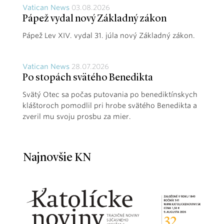
Vatican News
03.08.2026
Pápež vydal nový Základný zákon
Pápež Lev XIV. vydal 31. júla nový Základný zákon.
Vatican News
28.07.2026
Po stopách svätého Benedikta
Svätý Otec sa počas putovania po benediktínskych
kláštoroch pomodlil pri hrobe svätého Benedikta a
zveril mu svoju prosbu za mier.
Najnovšie KN