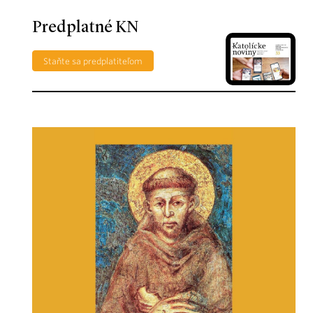
Predplatné KN
Staňte sa predplatiteľom