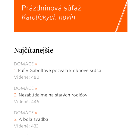
Najčítanejšie
DOMÁCE
Púť v Gaboltove pozvala k obnove srdca
Videné: 480
DOMÁCE
Nezabúdajme na starých rodičov
Videné: 446
DOMÁCE
A bola svadba
Videné: 433