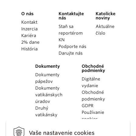
O nás
Kontaktujte
Katolícke
nás
noviny
Kontakt
Staň sa
Aktuálne
Inzercia
reportérom
číslo
Kariéra
KN
2% dane
Podporte nás
História
Darujte nás
Dokumenty
Obchodné
podmienky
Dokumenty
Digitálne
pápežov
vydanie
Dokumenty
Obchodné
vatikánskych
podmienky
úradov
GDPR
Druhý
Používanie
vatikánsky
cookies
koncil
Dokumenty
Vaše nastavenie cookies
KBS