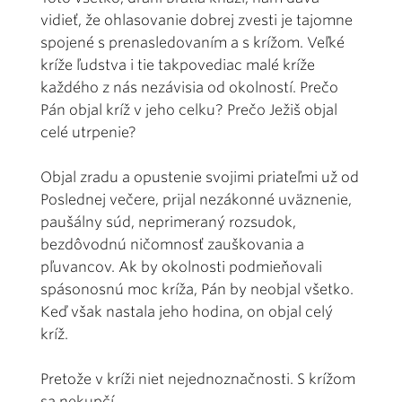
vidieť, že ohlasovanie dobrej zvesti je tajomne
spojené s prenasledovaním a s krížom. Veľké
kríže ľudstva i tie takpovediac malé kríže
každého z nás nezávisia od okolností. Prečo
Pán objal kríž v jeho celku? Prečo Ježiš objal
celé utrpenie?
Objal zradu a opustenie svojimi priateľmi už od
Poslednej večere, prijal nezákonné uväznenie,
paušálny súd, neprimeraný rozsudok,
bezdôvodnú ničomnosť zauškovania a
pľuvancov. Ak by okolnosti podmieňovali
spásonosnú moc kríža, Pán by neobjal všetko.
Keď však nastala jeho hodina, on objal celý
kríž.
Pretože v kríži niet nejednoznačnosti. S krížom
sa nekupčí.