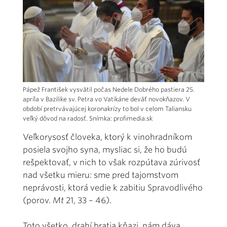
Pápež František vysvätil počas Nedele Dobrého pastiera 25.
apríla v Bazilike sv. Petra vo Vatikáne deväť novokňazov. V
období pretrvávajúcej koronakrízy to bol v celom Taliansku
veľký dôvod na radosť. Snímka: profimedia.sk
Veľkorysosť človeka, ktorý k vinohradníkom
posiela svojho syna, mysliac si, že ho budú
rešpektovať, v nich to však rozpútava zúrivosť
nad všetku mieru: sme pred tajomstvom
neprávosti, ktorá vedie k zabitiu Spravodlivého
(porov.
Mt
21, 33 – 46).
Toto všetko, drahí bratia kňazi, nám dáva