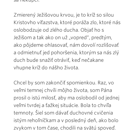
Zmierený Ježišovou krvou, je to kríž so silou
Kristovho víťazstva, ktoré poráža zlo, ktoré nás
oslobodzuje od zlého ducha. Objať ho s
Ježišom a tak ako on už „vopred“, predtým,
ako pôjdeme ohlasovať, nám dovolí rozlišovať
a odmietnuť jed pohoršenia, ktorým sa nás zlý
duch bude snažiť otráviť, keď nečakane
vhupne kríž do nášho života.
Chcel by som zakončiť spomienkou. Raz, vo
veľmi temnej chvíli môjho života, som Pána
prosil o istú milosť, aby ma oslobodil od jednej
veľmi tvrdej a ťažkej situácie. Bola to chvíľa
temnoty. Šiel som dávať duchovné cvičenia
istým rehoľníčkam a v posledný deň, ako bolo
zvykom v tom čase, chodili na svätú spoveď.