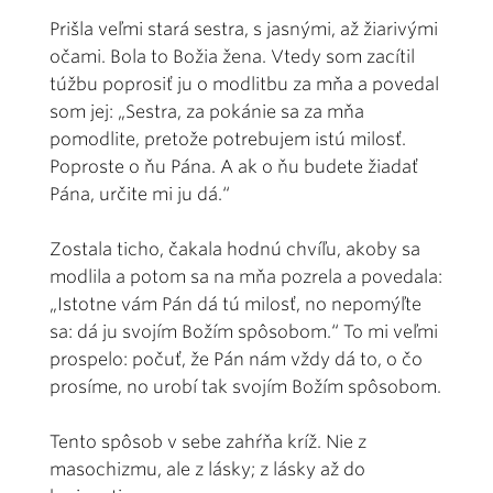
Prišla veľmi stará sestra, s jasnými, až žiarivými
očami. Bola to Božia žena. Vtedy som zacítil
túžbu poprosiť ju o modlitbu za mňa a povedal
som jej: „Sestra, za pokánie sa za mňa
pomodlite, pretože potrebujem istú milosť.
Poproste o ňu Pána. A ak o ňu budete žiadať
Pána, určite mi ju dá.“
Zostala ticho, čakala hodnú chvíľu, akoby sa
modlila a potom sa na mňa pozrela a povedala:
„Istotne vám Pán dá tú milosť, no nepomýľte
sa: dá ju svojím Božím spôsobom.“ To mi veľmi
prospelo: počuť, že Pán nám vždy dá to, o čo
prosíme, no urobí tak svojím Božím spôsobom.
Tento spôsob v sebe zahŕňa kríž. Nie z
masochizmu, ale z lásky; z lásky až do