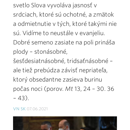
svetlo Slova vyvoláva jasnosť v
srdciach, ktoré sú ochotné, a zmätok
a odmietnutie v tých, ktoré takými nie
sú. Vidíme to neustále v evanjeliu.
Dobré semeno zasiate na poli prináša
plody – stonásobné,
šesťdesiatnásobné, tridsaťnásobné –
ale tiež prebúdza závisť nepriateľa,
ktorý obsedantne zasieva burinu
počas noci (porov.
Mt
13, 24 – 30. 36
– 43).
VN SK
07.06.2021