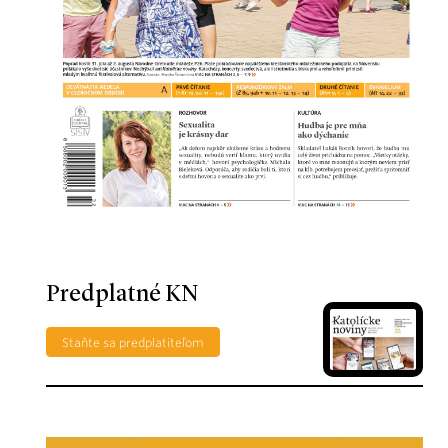
Predplatné KN
Staňte sa predplatiteľom