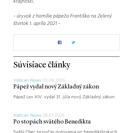
krajnosti.
- úryvok z homílie pápeža Františka na Zelený
štvrtok 1. apríla 2021 -
Súvisiace články
Vatican News
03.08.2026
Pápež vydal nový Základný zákon
Pápež Lev XIV. vydal 31. júla nový Základný zákon.
Vatican News
28.07.2026
Po stopách svätého Benedikta
Svätý Otec sa počas putovania po benediktínskych