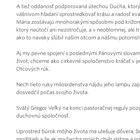
A tiež oddanosť podporovaná útechou Ducha, ktorý 
vášnivom hľadaní sprostredkovať krásu a radosť evan
Mária zostávajú mnohorakými spôsobmi pod krížom
ktorý neútočí ani nezotročuje, a v neoblomnej, ale trp
ako to naveky sľúbil našim otcom a nášmu potomst
Aj my pevne spojení s poslednými Pánovými slovami
život, chceme ako cirkevné spoločenstvo kráčať v je
Otcových rúk.
Nech tieto ruky milosrdenstva nájdu jeho lampu zapá
dosvedčil počas svojho života.
Svätý Gregor Veľký na konci pastoračnej reguly pozý
duchovnú spoločnosť.
Uprostred búrok môjho života ma utešuje dôvera, ž
modlitieb a že ak ma ťarcha mojich chýb strhne a p