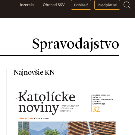
Inzercia
Obchod SSV
Prihlásiť
Predplatné
Spravodajstvo
Najnovšie KN