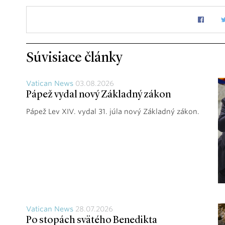
Súvisiace články
Vatican News
03.08.2026
Pápež vydal nový Základný zákon
Pápež Lev XIV. vydal 31. júla nový Základný zákon.
Vatican News
28.07.2026
Po stopách svätého Benedikta