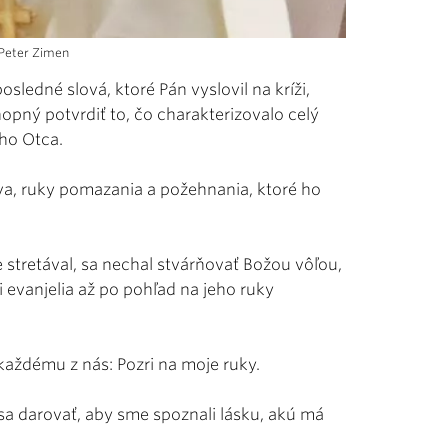
/Peter Zimen
sledné slová, ktoré Pán vyslovil na kríži,
pný potvrdiť to, čo charakterizovalo celý
jho Otca.
va, ruky pomazania a požehnania, ktoré ho
 stretával, sa nechal stvárňovať Božou vôľou,
 evanjelia až po pohľad na jeho ruky
každému z nás: Pozri na moje ruky.
 sa darovať, aby sme spoznali lásku, akú má