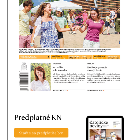
Predplatné KN
Staňte sa predplatiteľom