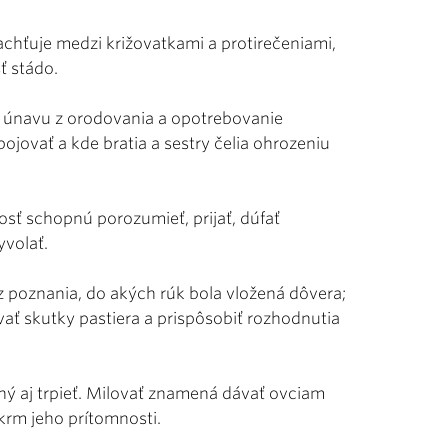
achťuje medzi križovatkami a protirečeniami,
ť stádo.
h únavu z orodovania a opotrebovanie
jovať a kde bratia a sestry čelia ohrozeniu
osť schopnú porozumieť, prijať, dúfať
yvolať.
 z poznania, do akých rúk bola vložená dôvera;
ať skutky pastiera a prispôsobiť rozhodnutia
ý aj trpieť. Milovať znamená dávať ovciam
krm jeho prítomnosti.