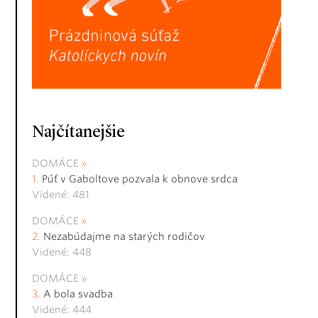
Najčítanejšie
DOMÁCE
Púť v Gaboltove pozvala k obnove srdca
Videné: 481
DOMÁCE
Nezabúdajme na starých rodičov
Videné: 448
DOMÁCE
A bola svadba
Videné: 444