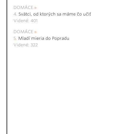
DOMÁCE
Svätci, od ktorých sa máme čo učiť
Videné: 401
DOMÁCE
Mladí mieria do Popradu
Videné: 322