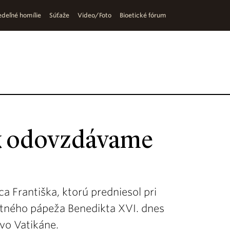
deľné homílie
Súťaže
Video/Foto
Bioetické fórum
úk odovzdávame
a Františka, ktorú predniesol pri
itného pápeža Benedikta XVI. dnes
 vo Vatikáne.