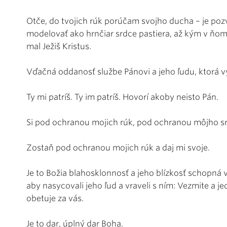
Otče, do tvojich rúk porúčam svojho ducha – je poz
modelovať ako hrnčiar srdce pastiera, až kým v ňo
mal Ježiš Kristus.
Vďačná oddanosť službe Pánovi a jeho ľudu, ktorá vy
Ty mi patríš. Ty im patríš. Hovorí akoby neisto Pán.
Si pod ochranou mojich rúk, pod ochranou môjho s
Zostaň pod ochranou mojich rúk a daj mi svoje.
Je to Božia blahosklonnosť a jeho blízkosť schopná v
aby nasycovali jeho ľud a vraveli s ním: Vezmite a jed
obetuje za vás.
Je to dar, úplný dar Boha.