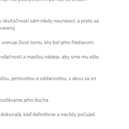
 v skutočnosti sám nikdy neuniesol, a preto sa
zverený.
 zveruje život tomu, kto bol jeho Pastierom.
u vďačnosti a masťou nádeje, aby sme mu ešte
ťou, jemnosťou a oddanosťou, s akou sa on
ovzdávame jeho ducha.
ť dokonalá, keď definitívne a navždy počuješ