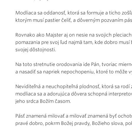
Modliaca sa oddanosť, ktorá sa formuje a ticho zošľ
ktorým musí pastier čeliť, a dôverným pozvaním pás
Rovnako ako Majster aj on nesie na svojich pleciac
pomazania pre svoj ľud najmä tam, kde dobro musí bo
svojej dôstojnosti.
Na toto stretnutie orodovania ide Pán, tvoriac miern
a nasadiť sa napriek nepochopeniu, ktoré to môže v
Neviditeľná a neuchopiteľná plodnosť, ktorá sa rodí
modliaca sa a adorujúca dôvera schopná interpretov
jeho srdca Božím časom.
Pásť znamená milovať a milovať znamená byť ochotn
pravé dobro, pokrm Božej pravdy, Božieho slova, po