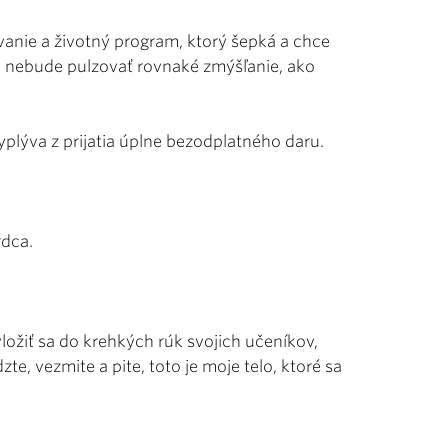
vanie a životný program, ktorý šepká a chce
m nebude pulzovať rovnaké zmýšľanie, ako
plýva z prijatia úplne bezodplatného daru.
rdca.
ložiť sa do krehkých rúk svojich učeníkov,
zte, vezmite a pite, toto je moje telo, ktoré sa