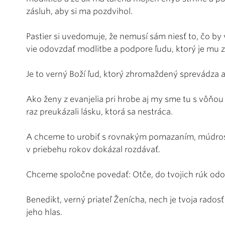
zásluh, aby si ma pozdvihol.
Pastier si uvedomuje, že nemusí sám niesť to, čo by
vie odovzdať modlitbe a podpore ľudu, ktorý je mu 
Je to verný Boží ľud, ktorý zhromaždený sprevádza a
Ako ženy z evanjelia pri hrobe aj my sme tu s vôňo
raz preukázali lásku, ktorá sa nestráca.
A chceme to urobiť s rovnakým pomazaním, múdros
v priebehu rokov dokázal rozdávať.
Chceme spoločne povedať: Otče, do tvojich rúk od
Benedikt, verný priateľ Ženícha, nech je tvoja rados
jeho hlas.