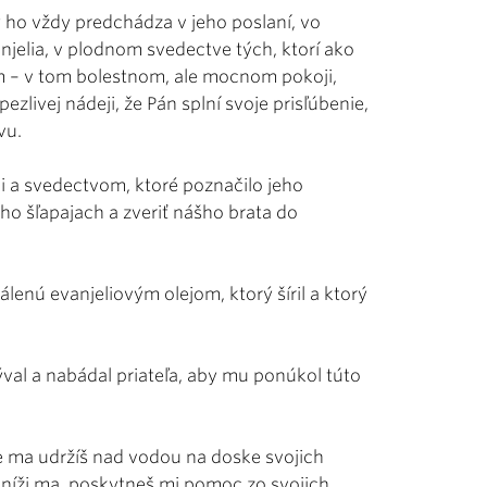
ho vždy predchádza v jeho poslaní, vo
jelia, v plodnom svedectve tých, ktorí ako
 – v tom bolestnom, ale mocnom pokoji,
ezlivej nádeji, že Pán splní svoje prisľúbenie,
vu.
 a svedectvom, ktoré poznačilo jeho
ho šľapajach a zveriť nášho brata do
lenú evanjeliovým olejom, ktorý šíril a ktorý
val a nabádal priateľa, aby mu ponúkol túto
e ma udržíš nad vodou na doske svojich
oníži ma, poskytneš mi pomoc zo svojich