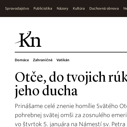
Spravodajstvo
Publicistika
Názory
Kultúra
Duchovná obnova
Ne
Domáce
Zahraničné
Vatikán
Otče, do tvojich r
jeho ducha
Prinášame celé znenie homílie Svätého Otc
pohrebnej svätej omši za zosnulého emer
vo štvrtok 5. januára na Námestí sv. Petra