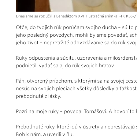
Dnes sme sa rozlúčili s Benediktom XVI. Ilustračná snímka: -TK KBS-
Otče, do tvojich rúk porúčam svojho ducha – sú to po
jeho posledný povzdych, mohli by sme povedať, scho
jeho život – nepretržité odovzdávanie sa do rúk svo
Ruky odpustenia a súcitu, uzdravenia a milosrdenst
podnietili vydať sa aj do rúk svojich bratov.
Pán, otvorený príbehom, s ktorými sa na svojej ceste
nesúc na svojich pleciach všetky dôsledky a ťažkosti
prebodnuté z lásky.
Pozri na moje ruky – povedal Tomášovi. A hovorí to 
Prebodnuté ruky, ktoré idú v ústrety a neprestávajú
Boh k nám, a uverili v ňu.