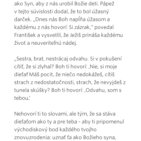
ako Syn, aby z nás urobil Božie deti. Pápež
v tejto súvislosti dodal, že to bol úžasný
darček. „Dnes nás Boh napĺňa úžasom a
každému z nás hovorí: Si zázrak,“ povedal
František a vysvetlil, že Ježiš prináša každému
život a neuveriteľnú nádej.
„Sestra, brat, nestrácaj odvahu. Si v pokušení
cítiť, že si zlyhal? Boh ti hovorí: ,Nie, si moje
dieťa!̒ Máš pocit, že niečo nedokážeš, cítiš
strach z nedostatočnosti, strach, že nevyjdeš z
tunela skúšky? Boh ti hovorí: ,Odvahu, som s
tebou.̒
Nehovorí ti to slovami, ale tým, že sa stáva
dieťaťom ako ty a pre teba - aby ti pripomenul
východiskový bod každého tvojho
znovuzrodenia: uznať ťa ako Božieho syna,