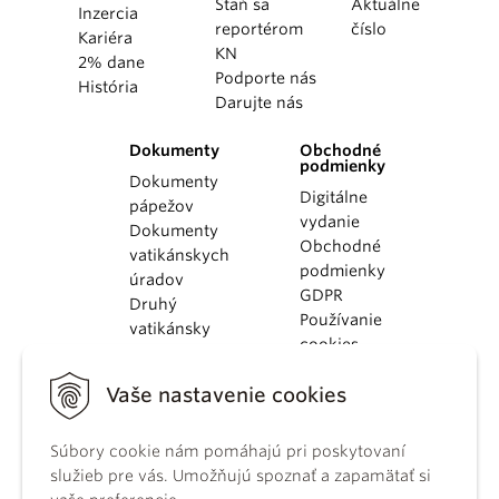
Staň sa
Aktuálne
Inzercia
reportérom
číslo
Kariéra
KN
2% dane
Podporte nás
História
Darujte nás
Dokumenty
Obchodné
podmienky
Dokumenty
Digitálne
pápežov
vydanie
Dokumenty
Obchodné
vatikánskych
podmienky
úradov
GDPR
Druhý
Používanie
vatikánsky
cookies
koncil
Dokumenty
Vaše nastavenie cookies
KBS
Kódex
kánonického
Súbory cookie nám pomáhajú pri poskytovaní
práva
služieb pre vás. Umožňujú spoznať a zapamätať si