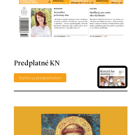
Predplatné KN
Staňte sa predplatiteľom