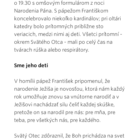
o 19.30 s omšovým formulárom z noci
Narodenia Pána. S pápežom Františkom
koncelebrovalo niekoľko kardinálov; pri oltári
katedry bolo prítomných približne sto
veriacich, medzi nimi aj deti. Všetci prítomní -
okrem Svätého Otca - mali po celý čas na
tvárach rúška alebo respirátory.
Sme jeho deti
V homílii pápež František pripomenul, že
narodenie Ježiša je novosťou, ktorá nám každý
rok umožňuje znovu sa vnútorne narodiť a v
Ježišovi nachádzať silu čeliť každej skúške,
pretože on sa narodil pre nás: pre mňa, pre
teba, pre všetkých nás, pre každého.
Svätý Otec zdôraznil, že Boh prichádza na svet