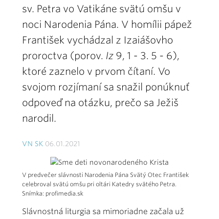
sv. Petra vo Vatikáne svätú omšu v
noci Narodenia Pána. V homílii pápež
František vychádzal z Izaiášovho
proroctva (porov.
Iz
9, 1 - 3. 5 - 6),
ktoré zaznelo v prvom čítaní. Vo
svojom rozjímaní sa snažil ponúknuť
odpoveď na otázku, prečo sa Ježiš
narodil.
VN SK
06.01.2021
V predvečer slávnosti Narodenia Pána Svätý Otec František
celebroval svätú omšu pri oltári Katedry svätého Petra.
Snímka: profimedia.sk
Slávnostná liturgia sa mimoriadne začala už