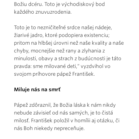
Božiu dcéru. Toto je východiskový bod
každého znuvuzrodenia.
Toto je to nezničiteľné srdce našej nádeje,
žiarivé jadro, ktoré podopiera existenciu;
pritom na hlbšej úrovni než naše kvality a naše
chyby, mocnejšie než rany a zlyhania z
minulosti, obavy a strach z budúcnosti je táto
pravda: sme milované deti,“ vyzdvihol vo
svojom príhovore pápež František.
Miluje nás na smrť
Pápež zdôraznil, že Božia láska k nám nikdy
nebude závisieť od nás samých, je to čistá
milosť. František položil v homílii aj otázku, či
nás Boh niekedy nepreceňuje.