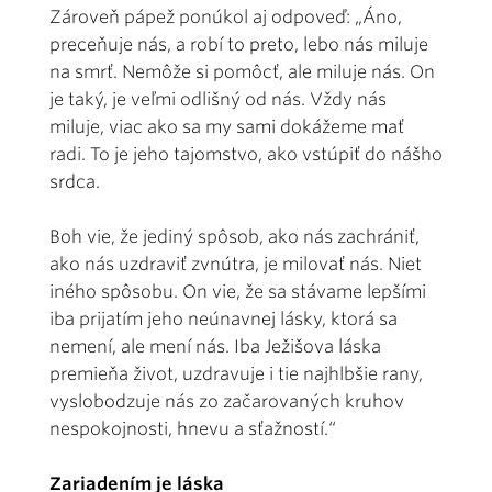
Zároveň pápež ponúkol aj odpoveď: „Áno,
preceňuje nás, a robí to preto, lebo nás miluje
na smrť. Nemôže si pomôcť, ale miluje nás. On
je taký, je veľmi odlišný od nás. Vždy nás
miluje, viac ako sa my sami dokážeme mať
radi. To je jeho tajomstvo, ako vstúpiť do nášho
srdca.
Boh vie, že jediný spôsob, ako nás zachrániť,
ako nás uzdraviť zvnútra, je milovať nás. Niet
iného spôsobu. On vie, že sa stávame lepšími
iba prijatím jeho neúnavnej lásky, ktorá sa
nemení, ale mení nás. Iba Ježišova láska
premieňa život, uzdravuje i tie najhlbšie rany,
vyslobodzuje nás zo začarovaných kruhov
nespokojnosti, hnevu a sťažností.“
Zariadením je láska