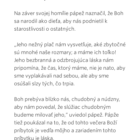
Na záver svojej homílie pápež naznačil, že Boh
sa narodil ako dieťa, aby nás podnietil k
starostlivosti o ostatných.
„Jeho nežný plač nám vysvetľuje, aké zbytočné
sú mnohé naše rozmary; a máme ich toľko!
Jeho bezbranná a odzbrojujúca láska nám
pripomína, že čas, ktorý máme, nie je nato, aby
sme vyplakávali nad sebou, ale aby sme
osúšali slzy tých, čo trpia.
Boh prebýva blízko nás, chudobný a núdzny,
aby nám povedal, že slúžiac chudobným
budeme milovať jeho,“ uviedol pápež. Pápže
tiež poukázal na to, že od tohto večera Boží
príbytok je vedľa môjho a zariadením tohto
príbytku je láska.