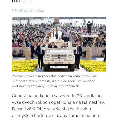
rodičmi.
VN SK
26.04.2022
Po dvoch rokoch sa generálna audiencia konala znovu na
Svätopeterskom námestí, ktoré ešte zdobili veľkonočné
kvetinové aranžmány. Snímka: profimedia.sk
Generálna audiencia sa v stredu 20. apríla po
vyše dvoch rokoch opäť konala na Námestí sv.
Petra. Svätý Otec sa v šiestej časti cyklu
o zmysle a hodnote staroby zameral na úctu