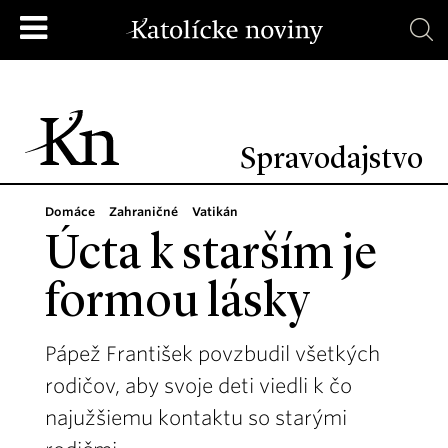
Spravodajstvo
Domáce
Zahraničné
Vatikán
Úcta k starším je
formou lásky
Pápež František povzbudil všetkých
rodičov, aby svoje deti viedli k čo
najužšiemu kontaktu so starými