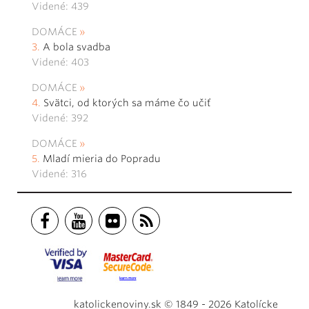
Videné: 439
DOMÁCE
A bola svadba
Videné: 403
DOMÁCE
Svätci, od ktorých sa máme čo učiť
Videné: 392
DOMÁCE
Mladí mieria do Popradu
Videné: 316
katolickenoviny.sk © 1849 - 2026 Katolícke