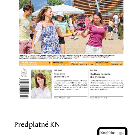
Predplatné KN