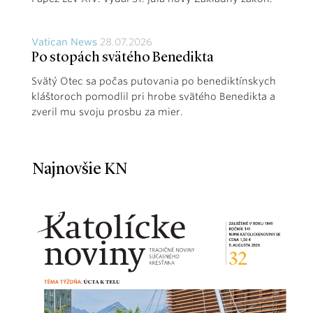
Vatican News
28.07.2026
Po stopách svätého Benedikta
Svätý Otec sa počas putovania po benediktínskych
kláštoroch pomodlil pri hrobe svätého Benedikta a
zveril mu svoju prosbu za mier.
Najnovšie KN