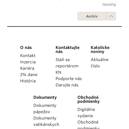
noviny
Archív
O nás
Kontaktujte
Katolícke
nás
noviny
Kontakt
Staň sa
Aktuálne
Inzercia
reportérom
číslo
Kariéra
KN
2% dane
Podporte nás
História
Darujte nás
Dokumenty
Obchodné
podmienky
Dokumenty
Digitálne
pápežov
vydanie
Dokumenty
Obchodné
vatikánskych
podmienky