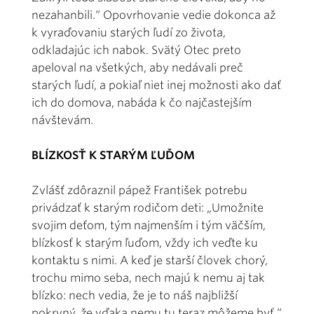
nezahanbili.“ Opovrhovanie vedie dokonca až
k vyraďovaniu starých ľudí zo života,
odkladajúc ich nabok. Svätý Otec preto
apeloval na všetkých, aby nedávali preč
starých ľudí, a pokiaľ niet inej možnosti ako dať
ich do domova, nabáda k čo najčastejším
návštevám.
BLÍZKOSŤ K STARÝM ĽUĎOM
Zvlášť zdôraznil pápež František potrebu
privádzať k starým rodičom deti: „Umožnite
svojim deťom, tým najmenším i tým väčším,
blízkosť k starým ľuďom, vždy ich veďte ku
kontaktu s nimi. A keď je starší človek chorý,
trochu mimo seba, nech majú k nemu aj tak
blízko: nech vedia, že je to náš najbližší
pokrvný, že vďaka nemu tu teraz môžeme byť.“