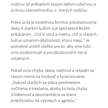
rodičov ísť príkladom svojim deťom vďačnou a
úctivou starostlivosťou o starých rodičov.
Práve úcta je osobitnou formou preukazovania
lásky k starším ľuďom a je spečatená Božím
prikázaním. „Ctiť si otca a matku, ctiť si starých
ľudí je uznaním dôstojnosti, ktorú majú.“ Je
potrebné urobiť všetko pre to, aby sme túto
úctu podporovali a povzbudzovali k nej aj
ostatných.
Pokiaľ úcta chýba, láska, nežnosť a rešpekt sa
razom menia na hrubosť a tyranizovanie.
„Slabosť starších sa stáva predmetom
vyčítania a trestania, akoby to bola chyba.
Zmätenosť a dezorientácia sa stanú
príležitosťou na výsmech a agresiu.“