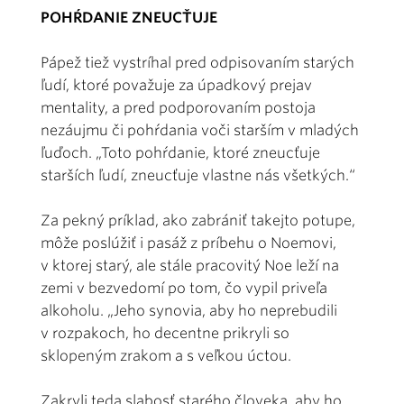
POHŔDANIE ZNEUCŤUJE
Pápež tiež vystríhal pred odpisovaním starých
ľudí, ktoré považuje za úpadkový prejav
mentality, a pred podporovaním postoja
nezáujmu či pohŕdania voči starším v mladých
ľuďoch. „Toto pohŕdanie, ktoré zneucťuje
starších ľudí, zneucťuje vlastne nás všetkých.“
Za pekný príklad, ako zabrániť takejto potupe,
môže poslúžiť i pasáž z príbehu o Noemovi,
v ktorej starý, ale stále pracovitý Noe leží na
zemi v bezvedomí po tom, čo vypil priveľa
alkoholu. „Jeho synovia, aby ho neprebudili
v rozpakoch, ho decentne prikryli so
sklopeným zrakom a s veľkou úctou.
Zakryli teda slabosť starého človeka, aby ho