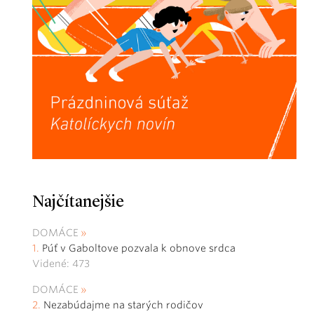
Najčítanejšie
DOMÁCE
Púť v Gaboltove pozvala k obnove srdca
Videné: 473
DOMÁCE
Nezabúdajme na starých rodičov