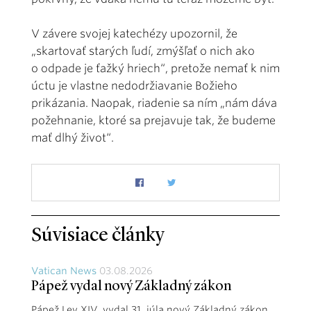
V závere svojej katechézy upozornil, že
„skartovať starých ľudí, zmýšľať o nich ako
o odpade je ťažký hriech“, pretože nemať k nim
úctu je vlastne nedodržiavanie Božieho
prikázania. Naopak, riadenie sa ním „nám dáva
požehnanie, ktoré sa prejavuje tak, že budeme
mať dlhý život“.
Súvisiace články
Vatican News
03.08.2026
Pápež vydal nový Základný zákon
Pápež Lev XIV. vydal 31. júla nový Základný zákon.