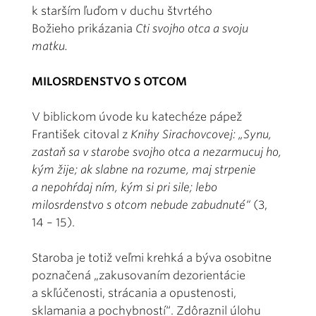
k starším ľuďom v duchu štvrtého
Božieho prikázania
Cti svojho otca a svoju
matku.
MILOSRDENSTVO S OTCOM
V biblickom úvode ku katechéze pápež
František citoval z
Knihy Sirachovcovej: „Synu,
zastaň sa v starobe svojho otca a nezarmucuj ho,
kým žije; ak slabne na rozume, maj strpenie
a nepohŕdaj ním, kým si pri sile; lebo
milosrdenstvo s otcom nebude zabudnuté“
(3,
14 – 15).
Staroba je totiž veľmi krehká a býva osobitne
poznačená „zakusovaním dezorientácie
a skľúčenosti, strácania a opustenosti,
sklamania a pochybností“. Zdôraznil úlohu