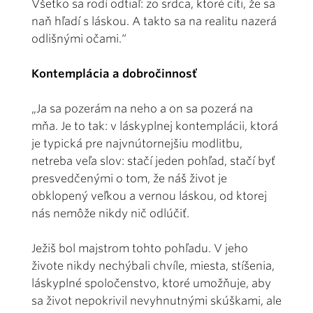
Všetko sa rodí odtiaľ: zo srdca, ktoré cíti, že sa
naň hľadí s láskou. A takto sa na realitu nazerá
odlišnými očami.“
Kontemplácia a dobročinnosť
„Ja sa pozerám na neho a on sa pozerá na
mňa. Je to tak: v láskyplnej kontemplácii, ktorá
je typická pre najvnútornejšiu modlitbu,
netreba veľa slov: stačí jeden pohľad, stačí byť
presvedčenými o tom, že náš život je
obklopený veľkou a vernou láskou, od ktorej
nás nemôže nikdy nič odlúčiť.
Ježiš bol majstrom tohto pohľadu. V jeho
živote nikdy nechýbali chvíle, miesta, stíšenia,
láskyplné spoločenstvo, ktoré umožňuje, aby
sa život nepokrivil nevyhnutnými skúškami, ale