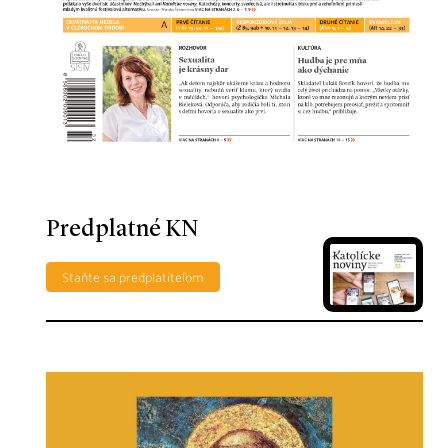
Predplatné KN
Staňte sa predplatiteľom