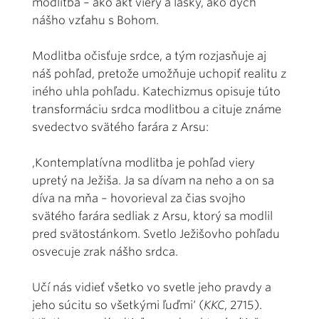
modlitba – ako akt viery a lásky, ako dych
nášho vzťahu s Bohom.
Modlitba očisťuje srdce, a tým rozjasňuje aj
náš pohľad, pretože umožňuje uchopiť realitu z
iného uhla pohľadu. Katechizmus opisuje túto
transformáciu srdca modlitbou a cituje známe
svedectvo svätého farára z Arsu:
,Kontemplatívna modlitba je pohľad viery
upretý na Ježiša. Ja sa dívam na neho a on sa
díva na mňa – hovorieval za čias svojho
svätého farára sedliak z Arsu, ktorý sa modlil
pred svätostánkom. Svetlo Ježišovho pohľadu
osvecuje zrak nášho srdca.
Učí nás vidieť všetko vo svetle jeho pravdy a
jeho súcitu so všetkými ľuďmi‘ (
KKC
, 2715).