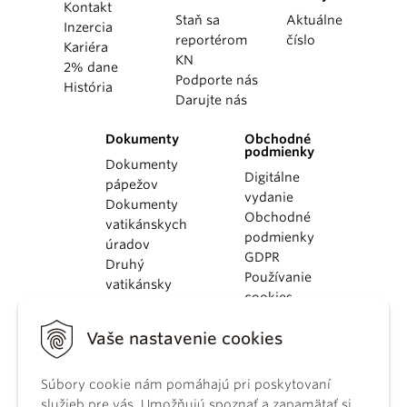
Kontakt
Staň sa
Aktuálne
Inzercia
reportérom
číslo
Kariéra
KN
2% dane
Podporte nás
História
Darujte nás
Dokumenty
Obchodné
podmienky
Dokumenty
Digitálne
pápežov
vydanie
Dokumenty
Obchodné
vatikánskych
podmienky
úradov
GDPR
Druhý
Používanie
vatikánsky
cookies
koncil
Dokumenty
Vaše nastavenie cookies
KBS
Kódex
Súbory cookie nám pomáhajú pri poskytovaní
kánonického
služieb pre vás. Umožňujú spoznať a zapamätať si
práva