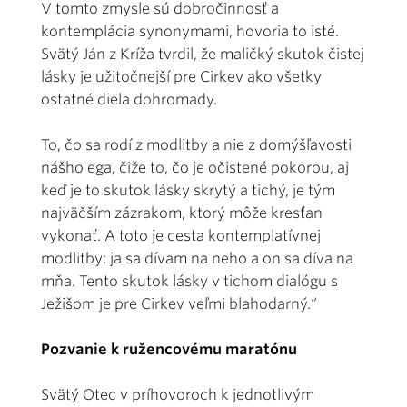
V tomto zmysle sú dobročinnosť a
kontemplácia synonymami, hovoria to isté.
Svätý Ján z Kríža tvrdil, že maličký skutok čistej
lásky je užitočnejší pre Cirkev ako všetky
ostatné diela dohromady.
To, čo sa rodí z modlitby a nie z domýšľavosti
nášho ega, čiže to, čo je očistené pokorou, aj
keď je to skutok lásky skrytý a tichý, je tým
najväčším zázrakom, ktorý môže kresťan
vykonať. A toto je cesta kontemplatívnej
modlitby: ja sa dívam na neho a on sa díva na
mňa. Tento skutok lásky v tichom dialógu s
Ježišom je pre Cirkev veľmi blahodarný.“
Pozvanie k ružencovému maratónu
Svätý Otec v príhovoroch k jednotlivým