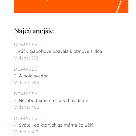
Najčítanejšie
DOMÁCE
Púť v Gaboltove pozvala k obnove srdca
Videné: 512
DOMÁCE
A bola svadba
Videné: 499
DOMÁCE
Nezabúdajme na starých rodičov
Videné: 485
DOMÁCE
Svätci, od ktorých sa máme čo učiť
Videné: 413