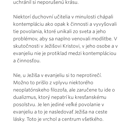
uchránil si neporušenú krásu.
Niektorí duchovní učitelia v minulosti chápali
kontempláciu ako opak k činnosti a vyvyšovali
tie povolania, ktoré unikali zo sveta a jeho
problémov, aby sa naplno venovali modlitbe. V
skutočnosti v Ježišovi Kristovi, v jeho osobe a v
evanjeliu nie je protiklad medzi kontempláciou
a činnosťou.
Nie, u Ježiša v evanjeliu si to neprotirečí.
Možno to prišlo z vplyvu niektorého
neoplatónskeho filozofa, ale zaručene tu ide o
dualizmus, ktorý nepatrí ku kresťanskému
posolstvu. Je len jediné veľké povolanie v
evanjeliu a to je nasledovať Ježiša na ceste
lásky. Toto je vrchol a centrum všetkého.