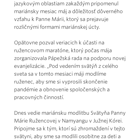
jazykovým oblastiam zakaždým pripomenul
mariánsky mesiac máj a dôležitosť dôverného
vzťahu k Panne Márii, ktorý sa prejavuje
rozličnými formami mariánskej úcty.
Opätovne pozval veriacich k účasti na
ružencovom maratóne, ktorý počas mája
zorganizovala Pápežská rada na podporu novej
evanjelizácie. „Pod vedením svätýň z celého
sveta sa v tomto mesiaci máji modlíme
ruženec, aby sme si vyprosili skončenie
pandémie a obnovenie spoločenských a
pracovných činností.
Dnes vedie mariánsku modlitbu Svätyňa Panny
Márie Ružencovej v Namyangu v Južnej Kórei.
Pripojme sa k tým, ktorí sú zhromaždení v tejto
svätyni, aby sme sa modlili osobitne za deti a