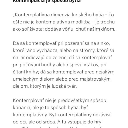
Kontemplácia je spôsob bytia
„Kontemplatívna dimenzia ľudského bytia – čo
ešte nie je kontemplatívna modlitba – je trochu
ako soľ života: dodáva vôňu, chuť našim dňom.
Dá sa kontemplovať pri pozeraní sa na slnko,
ktoré ráno vychádza, alebo na stromy, ktoré sa
na jar odievajú do zelene; dá sa kontemplovať
pri počúvaní hudby alebo spevu vtákov, pri
čítaní knihy; dá sa kontemplovať pred nejakým
umeleckým dielom alebo pred majstrovským
dielom, ktorým je ľudská tvár.
Kontemplovať nie je predovšetkým spôsob
konania, ale je to spôsob bytia: byť
kontemplatívny. Byť kontemplatívny nezávisí
od očí, ale od srdca. A tu vstupuje do hry