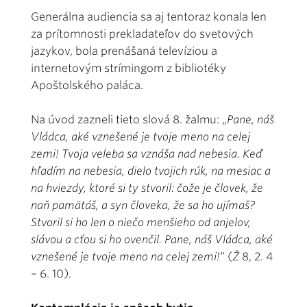
Generálna audiencia sa aj tentoraz konala len
za prítomnosti prekladateľov do svetových
jazykov, bola prenášaná televíziou a
internetovým strímingom z bibliotéky
Apoštolského paláca.
Na úvod zazneli tieto slová 8. žalmu: „
Pane, náš
Vládca, aké vznešené je tvoje meno na celej
zemi! Tvoja veleba sa vznáša nad nebesia. Keď
hľadím na nebesia, dielo tvojich rúk, na mesiac a
na hviezdy, ktoré si ty stvoril: čože je človek, že
naň pamätáš, a syn človeka, že sa ho ujímaš?
Stvoril si ho len o niečo menšieho od anjelov,
slávou a cťou si ho ovenčil. Pane, náš Vládca, aké
vznešené je tvoje meno na celej zemi!
“ (
Ž
8, 2. 4
– 6. 10).