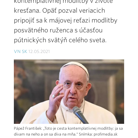
kontemplatívnej modlitby v živote
kresťana. Opäť pozval veriacich
pripojiť sa k májovej reťazi modlitby
posvätného ruženca s účasťou
pútnických svätýň celého sveta.
VN SK
12.05.2021
Pápež František: „Toto je cesta kontemplatívnej modlitby: ja sa
dívam na neho a on sa díva na mňa.“ Snímka: profimedia.sk