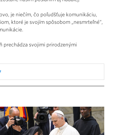
lovo, je niečím, čo poľudšťuje komunikáciu,
diom, ktoré je svojím spôsobom „nesmrteľné“,
munikácie.
veň prechádza svojimi prirodzenými