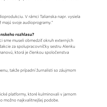
ioprodukciu. V rámci Talianska napr. vysiela
iež majú svoje audioprogramy.“
ánskeho rozhlasu?
hoci sme museli obmedziť okruh externých
akcie za spolupracovníčky sestru Alenku
manovú, ktorá je členkou spoločenstva
nu, takže prípadní žurnalisti so záujmom
ické platformy, ktoré kulminovali v jarnom
čo možno najkvalitnejšej podobe.