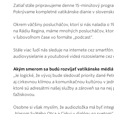
Zatiaľ stále pripravujeme denne 15-minútový prog
Pokrývame kompletné vatikánske dianie v slovensko
Okrem väčšiny poslucháčov, ktorí si nás naladia o 1
na Rádiu Regina, máme mnohých poslucháčov, ktorí
v ľubovoľnom čase vo formáte „podcast“.
Stále viac ľudí nás sleduje na internete cez smartfó
audiovysielanie a youtubové videá rozosielame cez 
Akým smerom sa budú rozvíjať vatikánske médiá 
„Je logické, že vývoj bude sledovať priority dané 
aj cirkevnou klímou a komunikačnou kultúrou v jedn
ktoré sú adresátmi našej služby a zároveň sa na nej 
ťažiskovou.
Osobne si však myslím, že audiozložka má byť integ
„hlasom Svätého Otca a Cirkvi v dialógu so svetom“