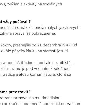
ws, zvýšenie aktivity na sociálnych
i vždy počúvali?
ybnená samotná existencia malých jazykových
pozitívna správa, že pokračujeme.
 rokov, presnejšie od 21. decembra 1947. Od
vôle pápeža Pia XI. na starosti jezuiti.
tatnou inštitúciou a hoci ako jezuiti stále
hlas už nie je pod vedením Spoločnosti
 tradícii a étosu komunikátora, ktoré sa
máme predstaviť?
pretransformoval na multimediálnu
užba pokračuje pod mediálnou značkou Vatican