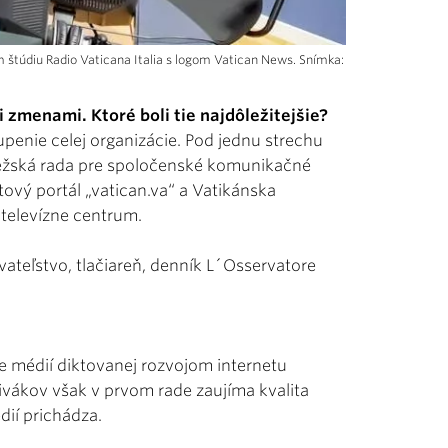
 štúdiu Radio Vaticana Italia s logom Vatican News. Snímka:
 zmenami. Ktoré boli tie najdôležitejšie?
penie celej organizácie. Pod jednu strechu
ápežská rada pre spoločenské komunikačné
etový portál „vatican.va“ a Vatikánska
 televízne centrum.
ateľstvo, tlačiareň, denník L´Osservatore
ie médií diktovanej rozvojom internetu
divákov však v prvom rade zaujíma kvalita
ií prichádza.