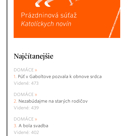
Najčítanejšie
DOMÁCE
Púť v Gaboltove pozvala k obnove srdca
Videné: 473
DOMÁCE
Nezabúdajme na starých rodičov
Videné: 439
DOMÁCE
A bola svadba
Videné: 402