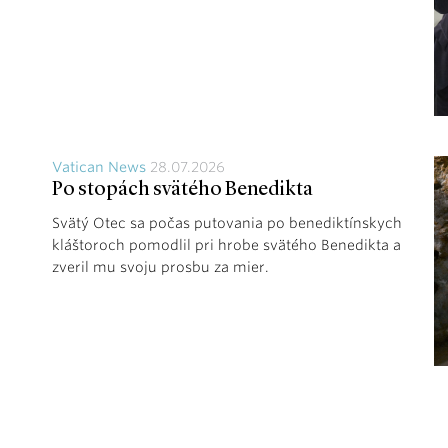
Vatican News
28.07.2026
Po stopách svätého Benedikta
Svätý Otec sa počas putovania po benediktínskych
kláštoroch pomodlil pri hrobe svätého Benedikta a
zveril mu svoju prosbu za mier.