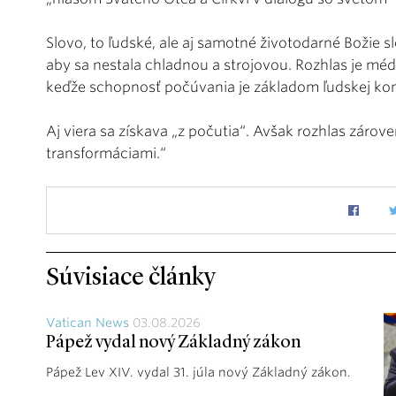
Slovo, to ľudské, ale aj samotné životodarné Božie s
aby sa nestala chladnou a strojovou. Rozhlas je mé
keďže schopnosť počúvania je základom ľudskej ko
Aj viera sa získava „z počutia“. Avšak rozhlas záro
transformáciami.“
Súvisiace články
Vatican News
03.08.2026
Pápež vydal nový Základný zákon
Pápež Lev XIV. vydal 31. júla nový Základný zákon.