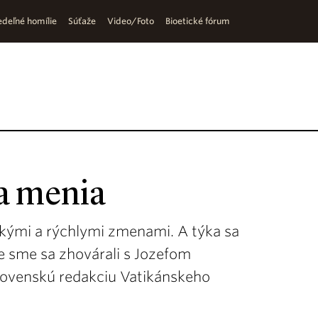
deľné homílie
Súťaže
Video/Foto
Bioetické fórum
a menia
kými a rýchlymi zmenami. A týka sa
me sme sa zhovárali s Jozefom
lovenskú redakciu Vatikánskeho