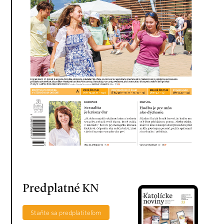
Predplatné KN
Staňte sa predplatiteľom