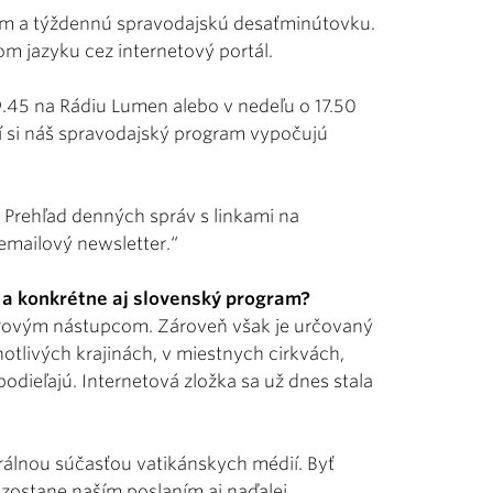
ram a týždennú spravodajskú desaťminútovku.
m jazyku cez internetový portál.
9.45 na Rádiu Lumen alebo v nedeľu o 17.50
 si náš spravodajský program vypočujú
n. Prehľad denných správ s linkami na
emailový newsletter.“
a konkrétne aj slovenský program?
Petrovým nástupcom. Zároveň však je určovaný
otlivých krajinách, v miestnych cirkvách,
podieľajú. Internetová zložka sa už dnes stala
rálnou súčasťou vatikánskych médií. Byť
 zostane naším poslaním aj naďalej.