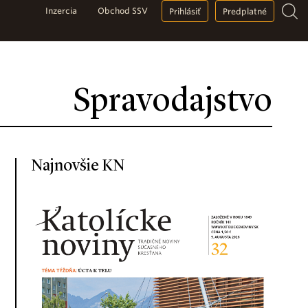
Inzercia
Obchod SSV
Prihlásiť
Predplatné
Spravodajstvo
Najnovšie KN