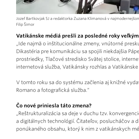
Jozef Bartkovjak SJ a redaktorka Zuzana Klimanová v najmodernejšom
Filip Šimor
Vatikánske médiá prešli za posledné roky veľkými
„Ide najmä o inštitucionálne zmeny, vnútorné presku
Dikastéria pre komunikáciu sa spojili niekdajšia P
prostriedky, Tlačové stredisko Svätej stolice, intern
internetová služba, Vatikánsky rozhlas a Vatikánske
V tomto roku sa do systému začlenia aj knižné vydav
Romano a fotografická služba.“
Čo nové priniesla táto zmena?
„Reštrukturalizácia sa deje v duchu tzv. konvergenc
a digitálnych technológií. Čitateľov, poslucháčov a 
ponúkaného obsahu, ktorý k nim z vatikánskych méd