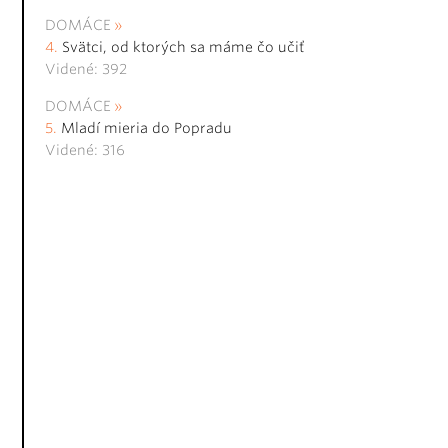
DOMÁCE
Svätci, od ktorých sa máme čo učiť
Videné: 392
DOMÁCE
Mladí mieria do Popradu
Videné: 316