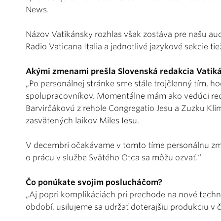
News.
Názov Vatikánsky rozhlas však zostáva pre našu aud
Radio Vaticana Italia a jednotlivé jazykové sekcie t
Akými zmenami prešla Slovenská redakcia Vatik
„Po personálnej stránke sme stále trojčlenný tím, 
spolupracovníkov. Momentálne mám ako vedúci red
Barvirčákovú z rehole Congregatio Jesu a Zuzku Kli
zasvätených laikov Miles Iesu.
V decembri očakávame v tomto tíme personálnu zme
o prácu v službe Svätého Otca sa môžu ozvať.“
Čo ponúkate svojim poslucháčom?
„Aj popri komplikáciách pri prechode na nové techn
období, usilujeme sa udržať doterajšiu produkciu v 