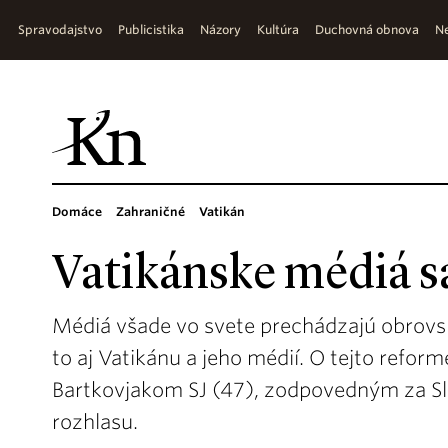
Spravodajstvo
Publicistika
Názory
Kultúra
Duchovná obnova
Ne
Domáce
Zahraničné
Vatikán
Vatikánske médiá s
Médiá všade vo svete prechádzajú obrovs
to aj Vatikánu a jeho médií. O tejto refor
Bartkovjakom SJ (47), zodpovedným za S
rozhlasu.