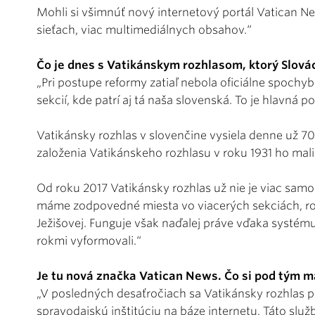
Mohli si všimnúť nový internetový portál Vatican Ne
sieťach, viac multimediálnych obsahov.“
Čo je dnes s Vatikánskym rozhlasom, ktorý Slovác
„Pri postupe reformy zatiaľ nebola oficiálne spoch
sekcií, kde patrí aj tá naša slovenská. To je hlavná 
Vatikánsky rozhlas v slovenčine vysiela denne už 70
založenia Vatikánskeho rozhlasu v roku 1931 ho mali z 
Od roku 2017 Vatikánsky rozhlas už nie je viac samos
máme zodpovedné miesta vo viacerých sekciách, roz
Ježišovej. Funguje však naďalej práve vďaka systému,
rokmi vyformovali.“
Je tu nová značka Vatican News. Čo si pod tým 
„V posledných desaťročiach sa Vatikánsky rozhlas 
spravodajskú inštitúciu na báze internetu. Táto sl