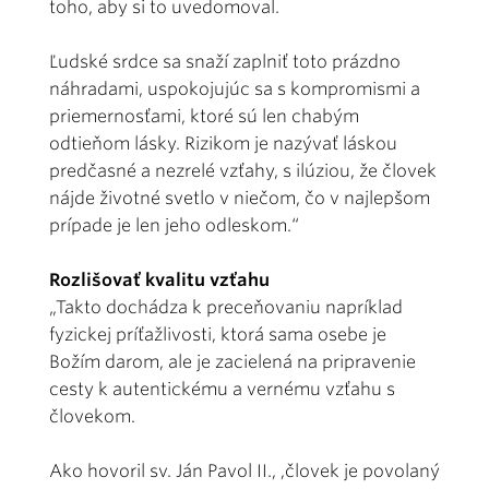
toho, aby si to uvedomoval.
Ľudské srdce sa snaží zaplniť toto prázdno
náhradami, uspokojujúc sa s kompromismi a
priemernosťami, ktoré sú len chabým
odtieňom lásky. Rizikom je nazývať láskou
predčasné a nezrelé vzťahy, s ilúziou, že človek
nájde životné svetlo v niečom, čo v najlepšom
prípade je len jeho odleskom.“
Rozlišovať kvalitu vzťahu
„Takto dochádza k preceňovaniu napríklad
fyzickej príťažlivosti, ktorá sama osebe je
Božím darom, ale je zacielená na pripravenie
cesty k autentickému a vernému vzťahu s
človekom.
Ako hovoril sv. Ján Pavol II., ,človek je povolaný