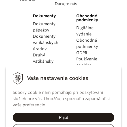
Darujte nás
Dokumenty
Obchodné
podmienky
Dokumenty
Digitálne
pápežov
vydanie
Dokumenty
Obchodné
vatikánskych
podmienky
úradov
GDPR
Druhý
Používanie
vatikánsky
cookies
koncil
Dokumenty
Vaše nastavenie cookies
KBS
Kódex
Súbory cookie nám pomáhajú pri poskytovaní
kánonického
služieb pre vás. Umožňujú spoznať a zapamätať si
práva
vaše preferencie.
Katechizmus
Katolíckej
Prijať
cirkvi