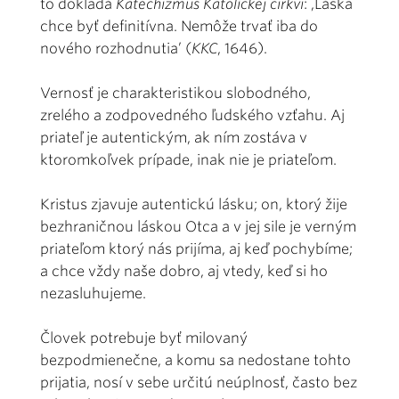
to dokladá
Katechizmus Katolíckej cirkvi
: ,Láska
chce byť definitívna. Nemôže trvať iba do
nového rozhodnutia’ (
KKC
, 1646).
Vernosť je charakteristikou slobodného,
zrelého a zodpovedného ľudského vzťahu. Aj
priateľ je autentickým, ak ním zostáva v
ktoromkoľvek prípade, inak nie je priateľom.
Kristus zjavuje autentickú lásku; on, ktorý žije
bezhraničnou láskou Otca a v jej sile je verným
priateľom ktorý nás prijíma, aj keď pochybíme;
a chce vždy naše dobro, aj vtedy, keď si ho
nezasluhujeme.
Človek potrebuje byť milovaný
bezpodmienečne, a komu sa nedostane tohto
prijatia, nosí v sebe určitú neúplnosť, často bez