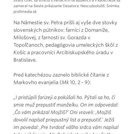
Svätý Otec sa stretol s veriacimi na audiencii a v katechéze sa
zameral na šieste prikázanie Desatora: Nescudzoložíš. Snímka:
profimedia.sk
Na Námestie sv. Petra prišli aj vyše dve stovky
slovenských pútnikov: farníci z Domaniže,
Milošovej, z farnosti sv. Gorazda v
Topoľčanoch, pedagógovia umeleckých škôl z
Košíc a pracovníci Arcibiskupského úradu v
Bratislave.
Pred katechézou zaznelo biblické čítanie z
Markovho evanjelia (
Mk
10, 2 - 9):
„I pristúpili farizeji a pokúšali ho. Pýtali sa ho, či
smie muž prepustiť manželku. On im odpovedal:
,Čo vám prikázal Mojžiš?’ Oni vraveli: ,Mojžiš
dovolil napísať priepustný list a prepustiť.’ Ježiš
im povedal: ,Pre tvrdosť vášho srdca vám napísal