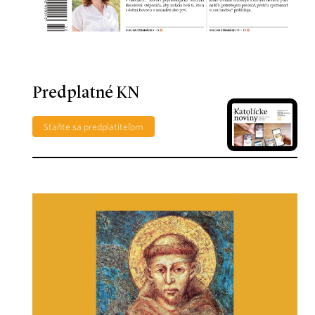
Predplatné KN
Staňte sa predplatiteľom