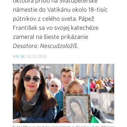
októbra prišlo na Svätopeterské
námestie do Vatikánu okolo 18-tisíc
pútnikov z celého sveta. Pápež
František sa vo svojej katechéze
zameral na šieste prikázanie
Desatora
:
Nescudzoložíš
.
VN SK
24.10.2018