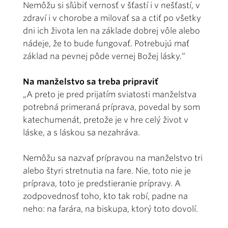
Nemôžu si sľúbiť vernosť v šťastí i v nešťastí, v
zdraví i v chorobe a milovať sa a ctiť po všetky
dni ich života len na základe dobrej vôle alebo
nádeje, že to bude fungovať. Potrebujú mať
základ na pevnej pôde vernej Božej lásky.“
Na manželstvo sa treba pripraviť
„A preto je pred prijatím sviatosti manželstva
potrebná primeraná príprava, povedal by som
katechumenát, pretože je v hre celý život v
láske, a s láskou sa nezahráva.
Nemôžu sa nazvať prípravou na manželstvo tri
alebo štyri stretnutia na fare. Nie, toto nie je
príprava, toto je predstieranie prípravy. A
zodpovednosť toho, kto tak robí, padne na
neho: na farára, na biskupa, ktorý toto dovolí.