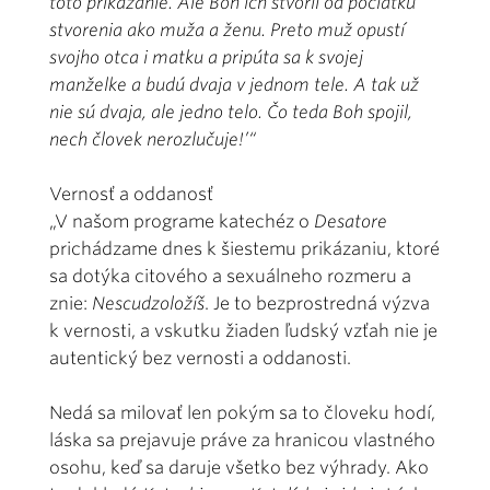
toto prikázanie. Ale Boh ich stvoril od počiatku
stvorenia ako muža a ženu. Preto muž opustí
svojho otca i matku a pripúta sa k svojej
manželke a budú dvaja v jednom tele. A tak už
nie sú dvaja, ale jedno telo. Čo teda Boh spojil,
nech človek nerozlučuje!’“
Vernosť a oddanosť
„V našom programe katechéz o
Desatore
prichádzame dnes k šiestemu prikázaniu, ktoré
sa dotýka citového a sexuálneho rozmeru a
znie:
Nescudzoložíš
. Je to bezprostredná výzva
k vernosti, a vskutku žiaden ľudský vzťah nie je
autentický bez vernosti a oddanosti.
Nedá sa milovať len pokým sa to človeku hodí,
láska sa prejavuje práve za hranicou vlastného
osohu, keď sa daruje všetko bez výhrady. Ako