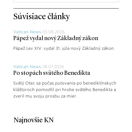
Súvisiace články
Vatican News
03.08.2026
Pápež vydal nový Základný zákon
Pápež Lev XIV. vydal 31. júla nový Základný zákon.
Vatican News
28.07.2026
Po stopách svätého Benedikta
Svätý Otec sa počas putovania po benediktínskych
kláštoroch pomodlil pri hrobe svätého Benedikta a
zveril mu svoju prosbu za mier.
Najnovšie KN