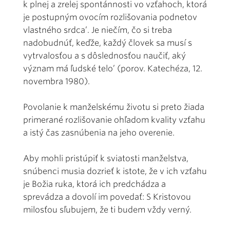
k plnej a zrelej spontánnosti vo vzťahoch, ktorá
je postupným ovocím rozlišovania podnetov
vlastného srdca’. Je niečím, čo si treba
nadobudnúť, keďže, každý človek sa musí s
vytrvalosťou a s dôslednosťou naučiť, aký
význam má ľudské telo’ (porov. Katechéza, 12.
novembra 1980).
Povolanie k manželskému životu si preto žiada
primerané rozlišovanie ohľadom kvality vzťahu
a istý čas zasnúbenia na jeho overenie.
Aby mohli pristúpiť k sviatosti manželstva,
snúbenci musia dozrieť k istote, že v ich vzťahu
je Božia ruka, ktorá ich predchádza a
sprevádza a dovolí im povedať: S Kristovou
milosťou sľubujem, že ti budem vždy verný.