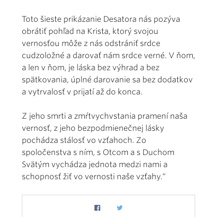
Toto šieste prikázanie Desatora nás pozýva
obrátiť pohľad na Krista, ktorý svojou
vernosťou môže z nás odstrániť srdce
cudzoložné a darovať nám srdce verné. V ňom,
a len v ňom, je láska bez výhrad a bez
spätkovania, úplné darovanie sa bez dodatkov
a vytrvalosť v prijatí až do konca.
Z jeho smrti a zmŕtvychvstania pramení naša
vernosť, z jeho bezpodmienečnej lásky
pochádza stálosť vo vzťahoch. Zo
spoločenstva s ním, s Otcom a s Duchom
Svätým vychádza jednota medzi nami a
schopnosť žiť vo vernosti naše vzťahy.“