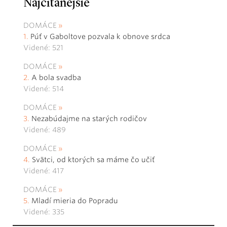
Najčítanejšie
DOMÁCE
Púť v Gaboltove pozvala k obnove srdca
Videné: 521
DOMÁCE
A bola svadba
Videné: 514
DOMÁCE
Nezabúdajme na starých rodičov
Videné: 489
DOMÁCE
Svätci, od ktorých sa máme čo učiť
Videné: 417
DOMÁCE
Mladí mieria do Popradu
Videné: 335