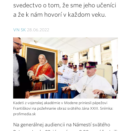
svedectvo o tom, že sme jeho učeníci
a že k nám hovorí v každom veku.
VN SK
28.06.2022
Kadeti z vojenskej akadémie v Modene priniesli pápežovi
Františkovi na požehnanie obraz svätého Jána XXIII. Snímka:
profimedia.sk
Na generálnej audiencii na Námestí svätého