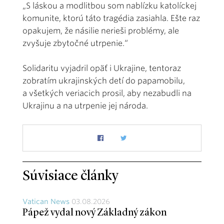
„S láskou a modlitbou som nablízku katolíckej
komunite, ktorú táto tragédia zasiahla. Ešte raz
opakujem, že násilie nerieši problémy, ale
zvyšuje zbytočné utrpenie.“
Solidaritu vyjadril opäť i Ukrajine, tentoraz
zobratím ukrajinských detí do papamobilu,
a všetkých veriacich prosil, aby nezabudli na
Ukrajinu a na utrpenie jej národa.
Súvisiace články
Vatican News
03.08.2026
Pápež vydal nový Základný zákon