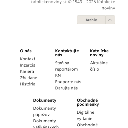
katolickenoviny.sk © 1849 - 2026 Katolícke
noviny
Archív
O nás
Kontaktujte
Katolícke
nás
noviny
Kontakt
Staň sa
Aktuálne
Inzercia
reportérom
číslo
Kariéra
KN
2% dane
Podporte nás
História
Darujte nás
Dokumenty
Obchodné
podmienky
Dokumenty
Digitálne
pápežov
vydanie
Dokumenty
Obchodné
vatikánskych