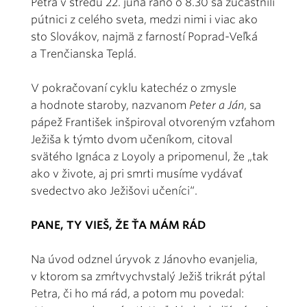
Petra v stredu 22. júna ráno o 8.30 sa zúčastnili
pútnici z celého sveta, medzi nimi i viac ako
sto Slovákov, najmä z farností Poprad-Veľká
a Trenčianska Teplá.
V pokračovaní cyklu katechéz o zmysle
a hodnote staroby, nazvanom
Peter a Ján
, sa
pápež František inšpiroval otvoreným vzťahom
Ježiša k týmto dvom učeníkom, citoval
svätého Ignáca z Loyoly a pripomenul, že „tak
ako v živote, aj pri smrti musíme vydávať
svedectvo ako Ježišovi učeníci“.
PANE, TY VIEŠ, ŽE ŤA MÁM RÁD
Na úvod odznel úryvok z Jánovho evanjelia,
v ktorom sa zmŕtvychvstalý Ježiš trikrát pýtal
Petra, či ho má rád, a potom mu povedal: