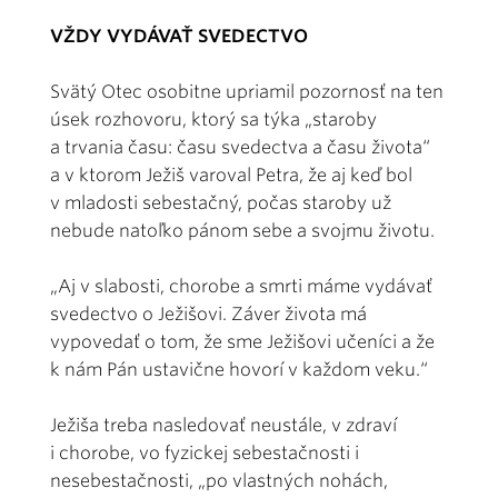
VŽDY VYDÁVAŤ SVEDECTVO
Svätý Otec osobitne upriamil pozornosť na ten
úsek rozhovoru, ktorý sa týka „staroby
a trvania času: času svedectva a času života“
a v ktorom Ježiš varoval Petra, že aj keď bol
v mladosti sebestačný, počas staroby už
nebude natoľko pánom sebe a svojmu životu.
„Aj v slabosti, chorobe a smrti máme vydávať
svedectvo o Ježišovi. Záver života má
vypovedať o tom, že sme Ježišovi učeníci a že
k nám Pán ustavične hovorí v každom veku.“
Ježiša treba nasledovať neustále, v zdraví
i chorobe, vo fyzickej sebestačnosti i
nesebestačnosti, „po vlastných nohách,