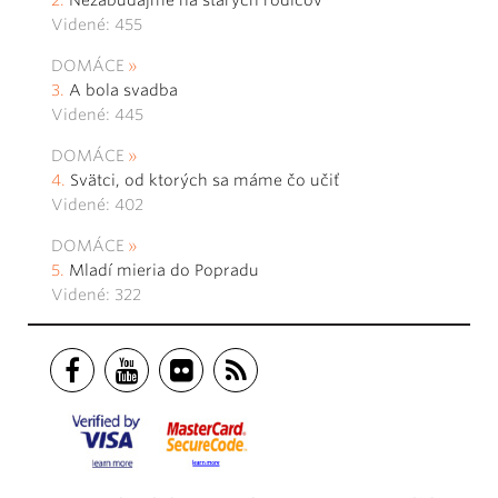
Nezabúdajme na starých rodičov
Videné: 455
DOMÁCE
A bola svadba
Videné: 445
DOMÁCE
Svätci, od ktorých sa máme čo učiť
Videné: 402
DOMÁCE
Mladí mieria do Popradu
Videné: 322