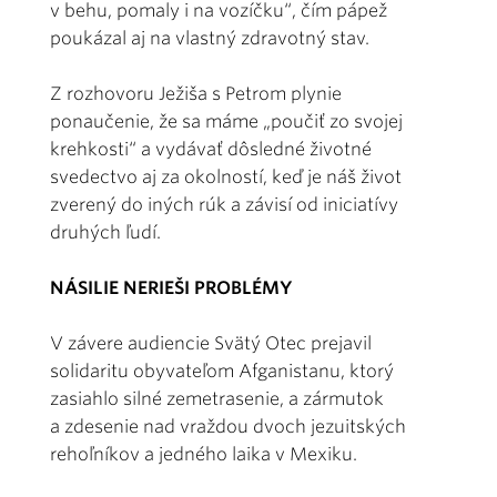
v behu, pomaly i na vozíčku“, čím pápež
poukázal aj na vlastný zdravotný stav.
Z rozhovoru Ježiša s Petrom plynie
ponaučenie, že sa máme „poučiť zo svojej
krehkosti“ a vydávať dôsledné životné
svedectvo aj za okolností, keď je náš život
zverený do iných rúk a závisí od iniciatívy
druhých ľudí.
NÁSILIE NERIEŠI PROBLÉMY
V závere audiencie Svätý Otec prejavil
solidaritu obyvateľom Afganistanu, ktorý
zasiahlo silné zemetrasenie, a zármutok
a zdesenie nad vraždou dvoch jezuitských
rehoľníkov a jedného laika v Mexiku.