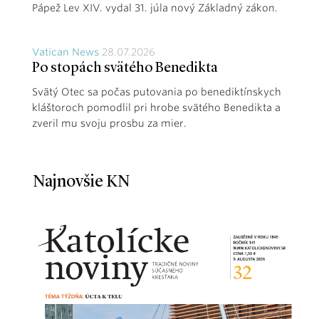
Pápež Lev XIV. vydal 31. júla nový Základný zákon.
Vatican News
28.07.2026
Po stopách svätého Benedikta
Svätý Otec sa počas putovania po benediktínskych
kláštoroch pomodlil pri hrobe svätého Benedikta a
zveril mu svoju prosbu za mier.
Najnovšie KN