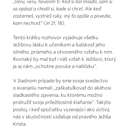
„Veru, veru, hovorím ti: Keď si bol mladší, sám si
sa opásal a chodil si, kade si chcel. Ale keď
zostarneš, vystrieš ruky, iný ťa opáše a povedie,
kam nechceš“ (Jn
21, 18).
Tento krátky rozhovor vyjadruje všetku
Ježišovu lásku k učeníkom a ľudskosť jeho
silného, priameho a otvoreného vzťahu k nim.
Rovnaký by mal byť i náš vzťah k Ježišovi, ktorý
je aj nám „ochotne poruke a nablízku“.
V žiadnom prípade by sme svoje svedectvo
o evanjeliu nemali „zaškatuľkovať do akéhosi
sladkastého zjavenia, ku ktorému možno
pridružiť svoje príležitostné klaňanie“. Takýto
postoj, i keď spočiatku vyzerajúci ako úctivý,
nás v skutočnosti vzďaľuje od pravého Ježiša
Krista.