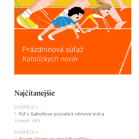
Najčítanejšie
DOMÁCE
Púť v Gaboltove pozvala k obnove srdca
Videné: 483
DOMÁCE