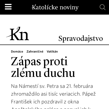
Spravodajstvo
Domáce
Zahraničné
Vatikán
Zápas proti
zlému duchu
Na Námestí sv. Petra sa 21. febru­ára
zhromaždilo asi tisíc veriacich. Pápež
František ich pozdravil z okna