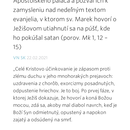
Apoštolského paláca a pozval ich k
zamysleniu nad nedeľným textom
evanjelia, v ktorom sv. Marek hovorí o
Ježišovom utiahnutí sa na púšť, kde
ho pokúšal satan (porov.
Mk
1, 12 –
15)
VN SK
22.02.2021
„Celé Kristovo účinkovanie je zá­pasom proti
zlému duchu v jeho mnohorakých prejavoch:
uzdravenia z chorôb, exorcizmy posadnutých,
odpustenie hriechov. Je to boj. Po prvej fáze, v
ktorej Ježiš dokazuje, že hovorí a koná Božou
mocou, zdá sa, akoby mal diabol navrch, keď je
Boží Syn odmietnutý, opustený a napokon
zajatý a odsú­dený na smrť.