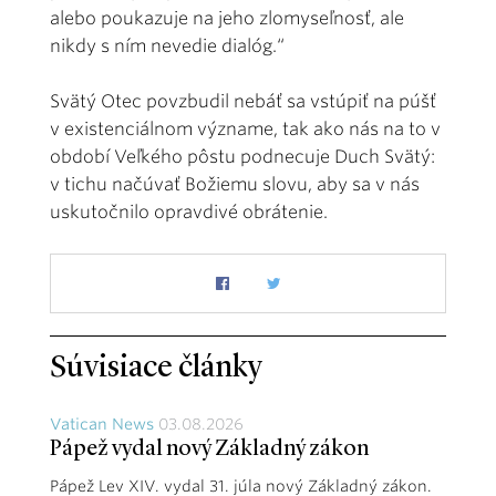
alebo poukazuje na jeho zlomyseľnosť, ale
nikdy s ním nevedie dialóg.“
Svätý Otec povzbudil nebáť sa vstúpiť na púšť
v existenciálnom význame, tak ako nás na to v
období Veľkého pôstu podnecuje Duch Svätý:
v tichu načúvať Bo­žiemu slovu, aby sa v nás
uskutočnilo opravdivé obrátenie.
Súvisiace články
Vatican News
03.08.2026
Pápež vydal nový Základný zákon
Pápež Lev XIV. vydal 31. júla nový Základný zákon.