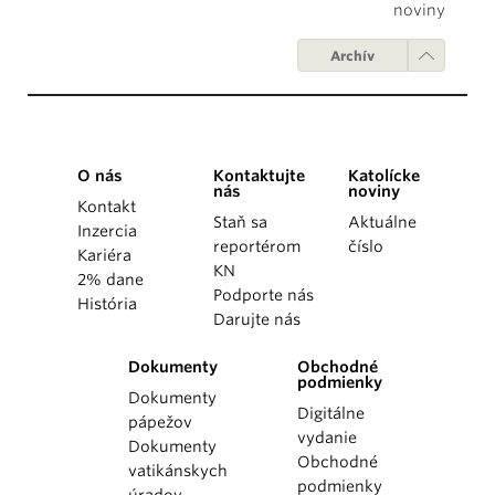
noviny
Archív
O nás
Kontaktujte
Katolícke
nás
noviny
Kontakt
Staň sa
Aktuálne
Inzercia
reportérom
číslo
Kariéra
KN
2% dane
Podporte nás
História
Darujte nás
Dokumenty
Obchodné
podmienky
Dokumenty
Digitálne
pápežov
vydanie
Dokumenty
Obchodné
vatikánskych
podmienky
úradov