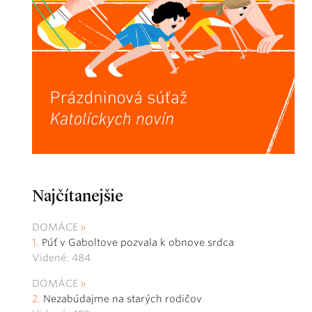
Najčítanejšie
DOMÁCE
Púť v Gaboltove pozvala k obnove srdca
Videné: 484
DOMÁCE
Nezabúdajme na starých rodičov