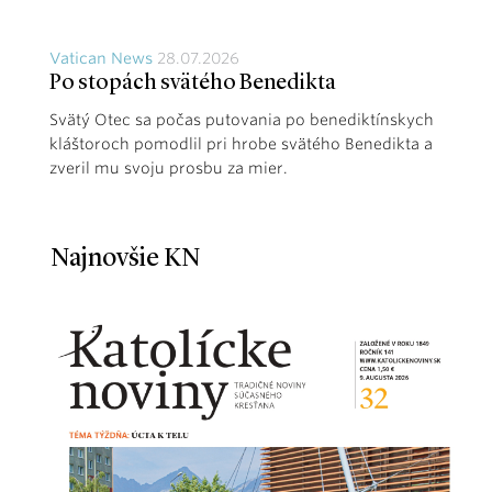
Vatican News
28.07.2026
Po stopách svätého Benedikta
Svätý Otec sa počas putovania po benediktínskych
kláštoroch pomodlil pri hrobe svätého Benedikta a
zveril mu svoju prosbu za mier.
Najnovšie KN