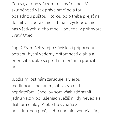
Zdá sa, akoby víťazom mal byť diabol. V
skutočnosti však práve smrť bola tou
poslednou púšťou, ktorou bolo treba prejsť na
definitívne porazenie satana a vyslobodenie
nás všetkých z jeho moci,“ povedal v príhovore
Svätý Otec.
Pápež František v tejto súvislosti pripomenul
potrebu byť si vedomý prítomnosti diabla a
pripraviť sa, ako sa pred ním brániť a poraziť
ho.
„Božia milosť nám zaručuje, s vierou,
modlitbou a pokáním, víťazstvo nad
nepriateľom. Chcel by som však zdôrazniť
jednu vec: v pokušeniach Ježiš nikdy nevedie s
diablom dialóg. Alebo ho vyháňa z
posadnutých preč, alebo nad ním vynáša súd,