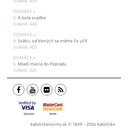
Videné: 459
DOMÁCE
A bola svadba
Videné: 445
DOMÁCE
Svätci, od ktorých sa máme čo učiť
Videné: 403
DOMÁCE
Mladí mieria do Popradu
Videné: 325
katolickenoviny.sk © 1849 - 2026 Katolícke