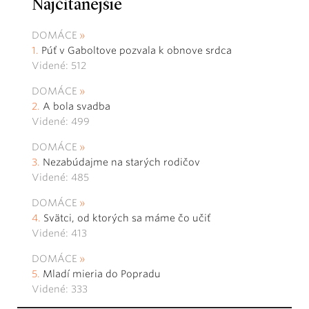
Najčítanejšie
DOMÁCE
Púť v Gaboltove pozvala k obnove srdca
Videné: 512
DOMÁCE
A bola svadba
Videné: 499
DOMÁCE
Nezabúdajme na starých rodičov
Videné: 485
DOMÁCE
Svätci, od ktorých sa máme čo učiť
Videné: 413
DOMÁCE
Mladí mieria do Popradu
Videné: 333