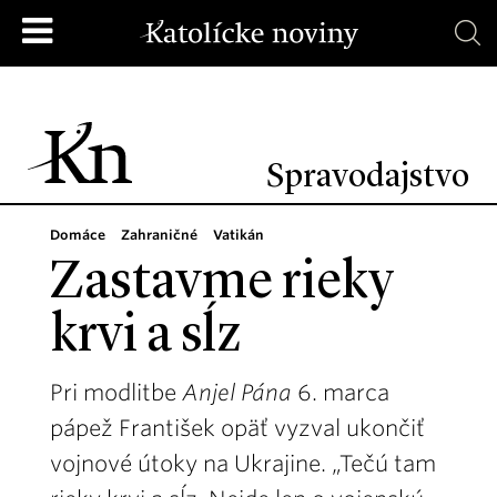
Spravodajstvo
Domáce
Zahraničné
Vatikán
Zastavme rieky
krvi a sĺz
Pri modlitbe
Anjel Pána
6. marca
pápež František opäť vyzval ukončiť
vojnové útoky na Ukrajine. „Tečú tam