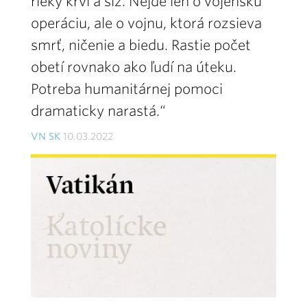
rieky krvi a sĺz. Nejde len o vojenskú
operáciu, ale o vojnu, ktorá rozsieva
smrť, ničenie a biedu. Rastie počet
obetí rovnako ako ľudí na úteku.
Potreba humanitárnej pomoci
dramaticky narastá.“
VN SK
10.03.2022