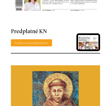
Predplatné KN
Staňte sa predplatiteľom