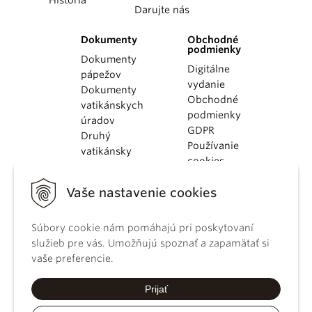
História
Darujte nás
Dokumenty
Obchodné
podmienky
Dokumenty
Digitálne
pápežov
vydanie
Dokumenty
Obchodné
vatikánskych
podmienky
úradov
GDPR
Druhý
Používanie
vatikánsky
cookies
koncil
Dokumenty
Vaše nastavenie cookies
KBS
Kódex
Súbory cookie nám pomáhajú pri poskytovaní
kánonického
služieb pre vás. Umožňujú spoznať a zapamätať si
práva
vaše preferencie.
Katechizmus
Katolíckej
Prijať
cirkvi