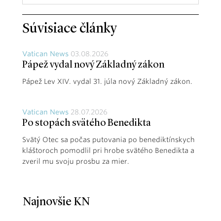
Súvisiace články
Vatican News
03.08.2026
Pápež vydal nový Základný zákon
Pápež Lev XIV. vydal 31. júla nový Základný zákon.
Vatican News
28.07.2026
Po stopách svätého Benedikta
Svätý Otec sa počas putovania po benediktínskych
kláštoroch pomodlil pri hrobe svätého Benedikta a
zveril mu svoju prosbu za mier.
Najnovšie KN