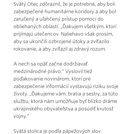
Svätý Otec zdôraznil, že je potrebné, aby boli
zabezpečené humanitárne koridory a aby bol
zaručený a uľahčený prístup pomoci do
obliehaných oblastí. „Ďakujem všetkým, ktorí
prijímajú utečencov. Naliehavo však prosím,
aby sa ukončili ozbrojené útoky a zvíťazilo
rokovanie, a aby zvíťazil aj zdravý rozum.
A nech sa opäť začne dodržiavať
medzinárodné právo.“ Vyslovil tiež
poďakovanie novinárom, ktorí pre
zabezpečenie informácií vystavujú riziku svoje
životy. „Ďakujeme vám, bratia a sestry, za túto
službu, ktorá nám umožňuje byť blízko dráme
ukrajinského obyvateľstva a posúdiť krutosť
vojny.“
Svätá stolica je podľa pápežových slov