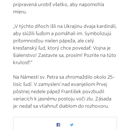
pripravená urobiť všetko, aby napomohla
mieru.
„V týchto dňoch išli na Ukrajinu dvaja kardináli,
aby slúžili ľuďom a pomáhali im. Symbolizujú
prítomnosťou nielen pápeža, ale celý
kresťanský ľud, ktorý chce povedať: Vojna je
šialenstvo! Zastavte sa, prosím! Pozrite na túto
krutosť!“
Na Námestí sv. Petra sa zhromaždilo okolo 25-
tisíc ľudí. V zamyslení nad evanjeliom Prvej
pôstnej nedele pápež František povzbudil
veriacich k jasnému postoju voči zlu. Zásada
je: nedať sa vtiahnuť diablom do rozhovoru.