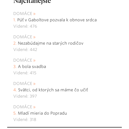
Najčítanejšie
DOMÁCE
Púť v Gaboltove pozvala k obnove srdca
Videné: 476
DOMÁCE
Nezabúdajme na starých rodičov
Videné: 442
DOMÁCE
A bola svadba
Videné: 415
DOMÁCE
Svätci, od ktorých sa máme čo učiť
Videné: 397
DOMÁCE
Mladí mieria do Popradu
Videné: 318