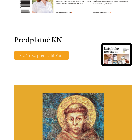
Predplatné KN
Staňte sa predplatiteľom