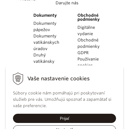
Darujte nás
Dokumenty
Obchodné
podmienky
Dokumenty
Digitálne
pápežov
vydanie
Dokumenty
Obchodné
vatikánskych
podmienky
úradov
GDPR
Druhý
Používanie
vatikánsky
cookies
koncil
Dokumenty
Vaše nastavenie cookies
KBS
Kódex
Súbory cookie nám pomáhajú pri poskytovaní
kánonického
služieb pre vás. Umožňujú spoznať a zapamätať si
práva
vaše preferencie.
Katechizmus
Katolíckej
Prijať
cirkvi