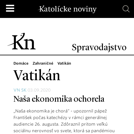
Spravodajstvo
Domáce
Zahraničné
Vatikán
Vatikán
VN SK
03.09.2020
Naša ekonomika ochorela
„Naša ekonomika je chorá“ - upozornil pápež
František počas katechézy v rámci generálnej
audiencie 26. augusta. Zdôraznil pritom veľkú
sociálnu nerovnosť vo svete, ktorá sa pandémiou