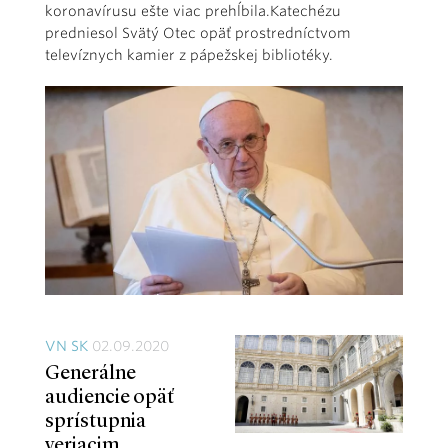
koronavírusu ešte viac prehĺbila.Katechézu
predniesol Svätý Otec opäť prostredníctvom
televíznych kamier z pápežskej bibliotéky.
VN SK
02.09.2020
Generálne
audiencie opäť
sprístupnia
veriacim