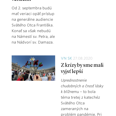
Od 2. septembra budú
mať veriaci opäť prístup
na generálne audiencie
Svätého Otca Františka.
Konať sa však nebudú
na Námestí sv. Petra, ale
na Nádvorí sv. Damaza.
VN SK
27.08.2020
Z krízy by sme mali
vyjsť lepší
Uprednostnenie
chudobných a čnosť lásky
k blížnemu
– to bola
téma tretej z katechéz
Svätého Otca
zameraných na
problém pandémie. Pri