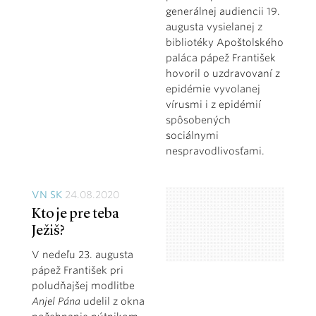
generálnej audiencii 19.
augusta vysielanej z
bibliotéky Apoštolského
paláca pápež František
hovoril o uzdravovaní z
epidémie vyvolanej
vírusmi i z epidémií
spôsobených
sociálnymi
nespravodlivosťami.
VN SK
24.08.2020
Kto je pre teba
Ježiš?
V nedeľu 23. augusta
pápež František pri
poludňajšej modlitbe
Anjel Pána
udelil z okna