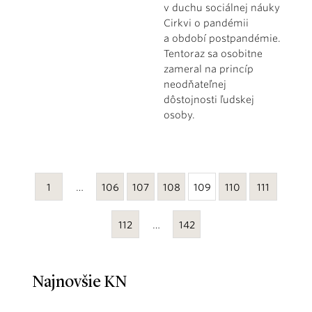
v duchu sociálnej náuky
Cirkvi o pandémii
a období postpandémie.
Tentoraz sa osobitne
zameral na princíp
neodňateľnej
dôstojnosti ľudskej
osoby.
1
…
106
107
108
109
110
111
112
…
142
Najnovšie KN