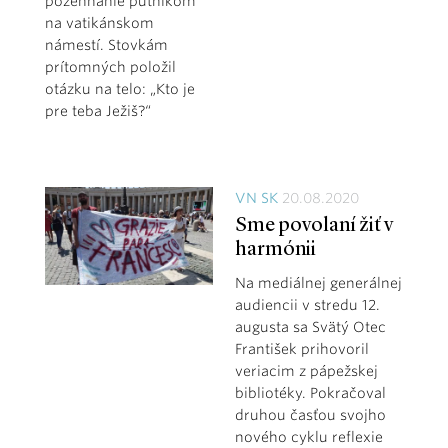
požehnanie pútnikom
na vatikánskom
námestí. Stovkám
prítomných položil
otázku na telo: „Kto je
pre teba Ježiš?“
VN SK
20.08.2020
Sme povolaní žiť v
harmónii
Na mediálnej generálnej
audiencii v stredu 12.
augusta sa Svätý Otec
František prihovoril
veriacim z pápežskej
bibliotéky. Pokračoval
druhou časťou svojho
nového cyklu reflexie