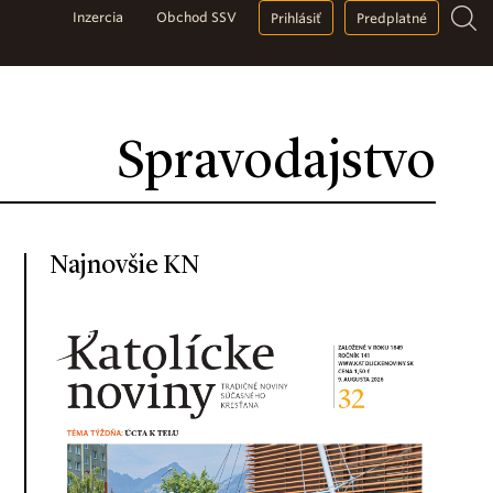
Inzercia
Obchod SSV
Prihlásiť
Predplatné
Spravodajstvo
Najnovšie KN