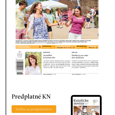
Predplatné KN
Staňte sa predplatiteľom