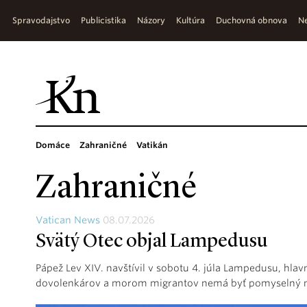
Spravodajstvo
Publicistika
Názory
Kultúra
Duchovná obnova
Ne
Domáce
Zahraničné
Vatikán
Zahraničné
Vatican News
08.07.2026
Svätý Otec objal Lampedusu
Pápež Lev XIV. navštívil v sobotu 4. júla Lampedusu, hl
dovolenkárov a morom migrantov nemá byť pomyselný 