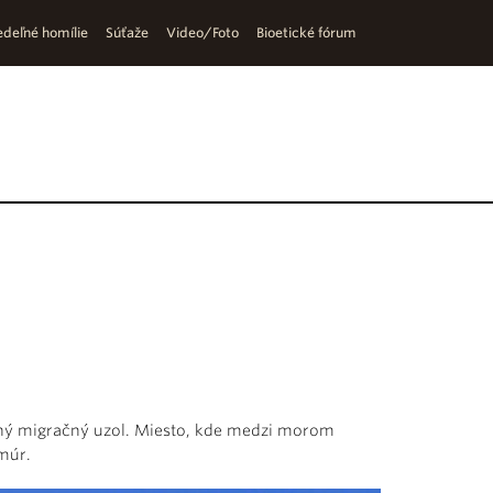
deľné homílie
Súťaže
Video/Foto
Bioetické fórum
avný migračný uzol. Miesto, kde medzi morom
múr.