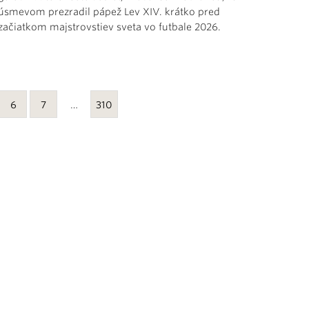
úsmevom prezradil pápež Lev XIV. krátko pred
začiatkom majstrovstiev sveta vo futbale 2026.
6
7
…
310