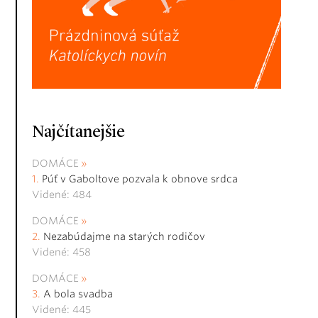
Najčítanejšie
DOMÁCE
Púť v Gaboltove pozvala k obnove srdca
Videné: 484
DOMÁCE
Nezabúdajme na starých rodičov
Videné: 458
DOMÁCE
A bola svadba
Videné: 445