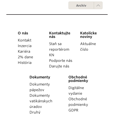
Archív
O nás
Kontaktujte
Katolícke
nás
noviny
Kontakt
Staň sa
Aktuálne
Inzercia
reportérom
číslo
Kariéra
KN
2% dane
Podporte nás
História
Darujte nás
Dokumenty
Obchodné
podmienky
Dokumenty
Digitálne
pápežov
vydanie
Dokumenty
Obchodné
vatikánskych
podmienky
úradov
GDPR
Druhý