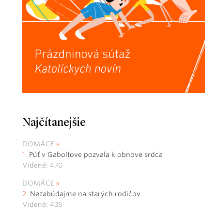
Najčítanejšie
DOMÁCE
Púť v Gaboltove pozvala k obnove srdca
Videné: 470
DOMÁCE
Nezabúdajme na starých rodičov
Videné: 435