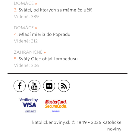
DOMÁCE
Svätci, od ktorých sa máme čo učiť
Videné: 389
DOMÁCE
Mladí mieria do Popradu
Videné: 312
ZAHRANIČNÉ
Svätý Otec objal Lampedusu
Videné: 306
katolickenoviny.sk © 1849 - 2026 Katolícke
noviny