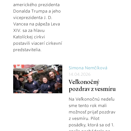
amerického prezidenta
Donalda Trumpa a jeho
viceprezidenta J. D.
Vancea na pápeža Leva
XIV. sa za hlavu
Katolíckej cirkvi
postavili viacerí cirkevní
predstavitelia.
Simona Nemčíková
14.04.2026
Veľkonočný
pozdrav z vesmíru
Na Veľkonočnú nedeľu
sme tento rok mali
možnosť prijať pozdrav
z vesmíru. Pilot
posádky, ktorá sa od 1.