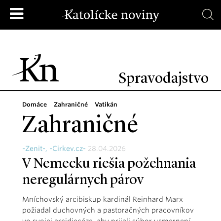
Spravodajstvo
Domáce
Zahraničné
Vatikán
Zahraničné
-Zenit-, -Cirkev.cz-
28.04.2026
V Nemecku riešia požehnania
neregulárnych párov
Mníchovský arcibiskup kardinál Reinhard Marx
požiadal duchovných a pastoračných pracovníkov