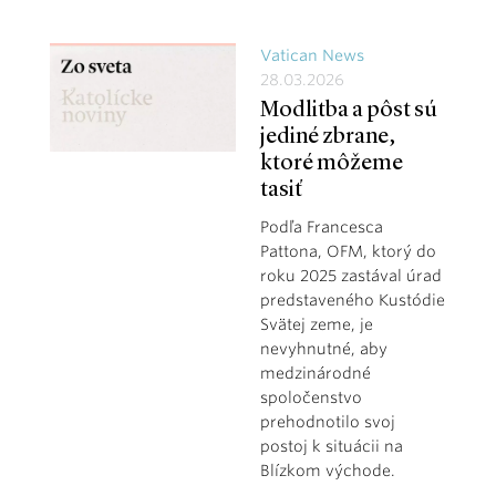
Vatican News
28.03.2026
Modlitba a pôst sú
jediné zbrane,
ktoré môžeme
tasiť
Podľa Francesca
Pattona, OFM, ktorý do
roku 2025 zastával úrad
predstaveného Kustódie
Svätej zeme, je
nevyhnutné, aby
medzinárodné
spoločenstvo
prehodnotilo svoj
postoj k situácii na
Blízkom východe.