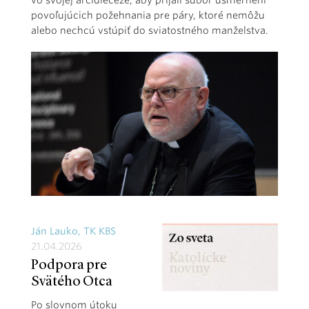
vo svojej arcidiecéze, aby prijali súbor usmernení
povoľujúcich požehnania pre páry, ktoré nemôžu
alebo nechcú vstúpiť do sviatostného manželstva.
Ján Lauko, TK KBS
21.04.2026
Podpora pre
Svätého Otca
Po slovnom útoku