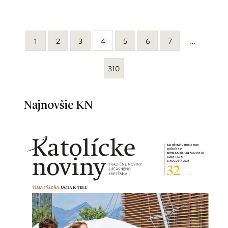
1
2
3
4
5
6
7
…
310
Najnovšie KN