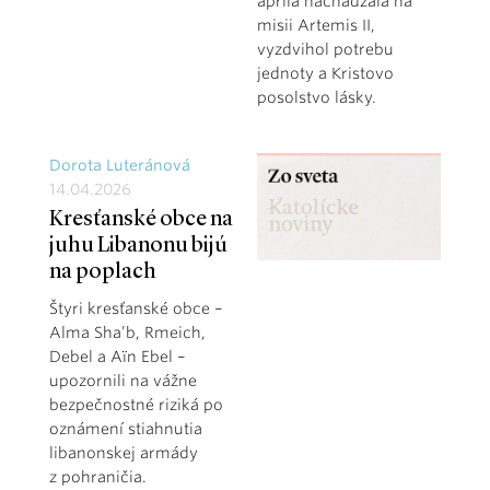
apríla nachádzala na
misii Artemis II,
vyzdvihol potrebu
jednoty a Kristovo
posolstvo lásky.
Dorota Luteránová
14.04.2026
Kresťanské obce na
juhu Libanonu bijú
na poplach
Štyri kresťanské obce –
Alma Sha’b, Rmeich,
Debel a Aïn Ebel –
upozornili na vážne
bezpečnostné riziká po
oznámení stiahnutia
libanonskej armády
z pohraničia.