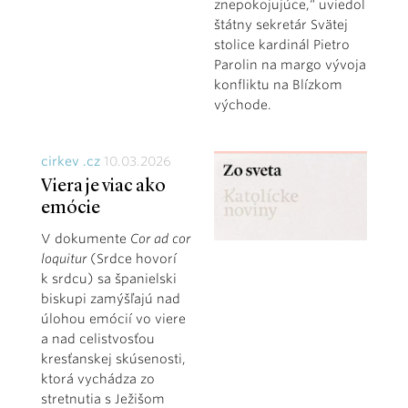
znepokojujúce,“ uviedol
štátny sekretár Svätej
stolice kardinál Pietro
Parolin na margo vývoja
konfliktu na Blízkom
východe.
cirkev .cz
10.03.2026
Viera je viac ako
emócie
V dokumente
Cor ad cor
loquitur
(Srdce hovorí
k srdcu) sa španielski
biskupi zamýšľajú nad
úlohou emócií vo viere
a nad celistvosťou
kresťanskej skúsenosti,
ktorá vychádza zo
stretnutia s Ježišom