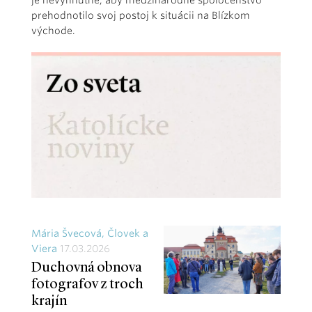
je nevyhnutné, aby medzinárodné spoločenstvo
prehodnotilo svoj postoj k situácii na Blízkom
východe.
Mária Švecová, Človek a
Viera
17.03.2026
Duchovná obnova
fotografov z troch
krajín