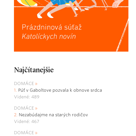
Najčítanejšie
DOMÁCE
Púť v Gaboltove pozvala k obnove srdca
Videné: 489
DOMÁCE
Nezabúdajme na starých rodičov
Videné: 467
DOMÁCE