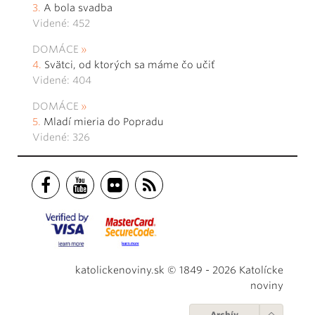
A bola svadba
Videné: 452
DOMÁCE
Svätci, od ktorých sa máme čo učiť
Videné: 404
DOMÁCE
Mladí mieria do Popradu
Videné: 326
katolickenoviny.sk © 1849 - 2026 Katolícke
noviny
Archív