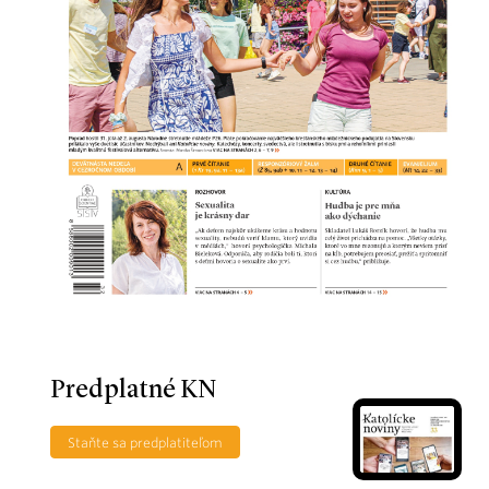
Predplatné KN
Staňte sa predplatiteľom