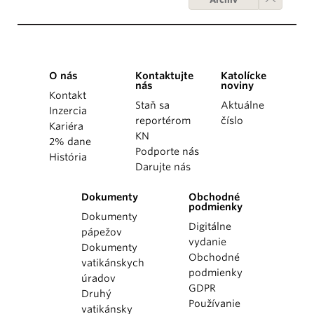
O nás
Kontaktujte
Katolícke
nás
noviny
Kontakt
Staň sa
Aktuálne
Inzercia
reportérom
číslo
Kariéra
KN
2% dane
Podporte nás
História
Darujte nás
Dokumenty
Obchodné
podmienky
Dokumenty
Digitálne
pápežov
vydanie
Dokumenty
Obchodné
vatikánskych
podmienky
úradov
GDPR
Druhý
Používanie
vatikánsky