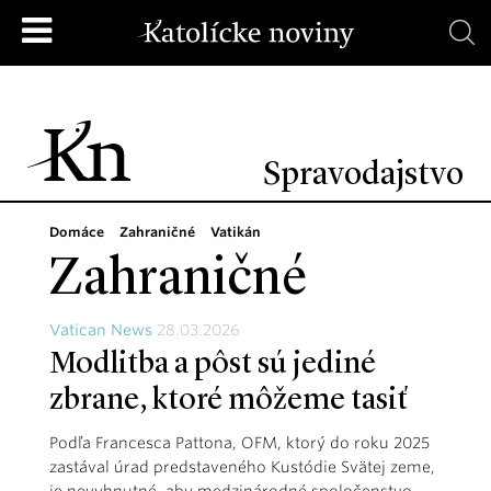
Spravodajstvo
Domáce
Zahraničné
Vatikán
Zahraničné
Vatican News
28.03.2026
Modlitba a pôst sú jediné
zbrane, ktoré môžeme tasiť
Podľa Francesca Pattona, OFM, ktorý do roku 2025
zastával úrad predstaveného Kustódie Svätej zeme,