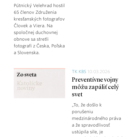
Pútnický Velehrad hostil
65 členov Združenia
kresťanských fotografov
Človek a Viera. Na
spoločnej duchovnej
obnove sa stretli
fotografi z Česka, Poľska
a Slovenska.
TK KBS
10.03.2026
Preventívne vojny
môžu zapáliť celý
svet
„To, že došlo k
porušeniu
medzinárodného práva
a že spravodlivosť
ustúpila sile, je