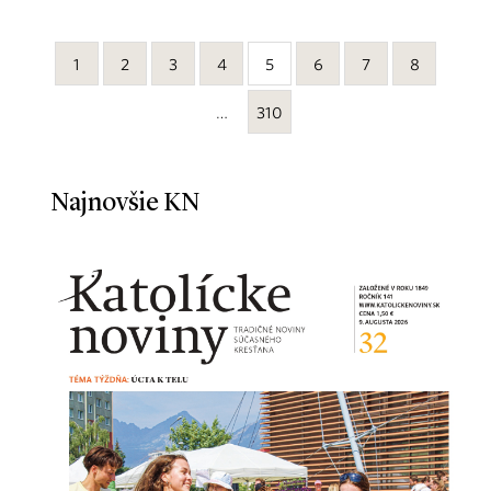
1
2
3
4
5
6
7
8
…
310
Najnovšie KN