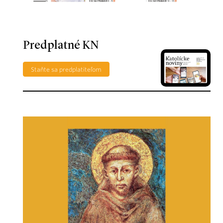
Predplatné KN
Staňte sa predplatiteľom