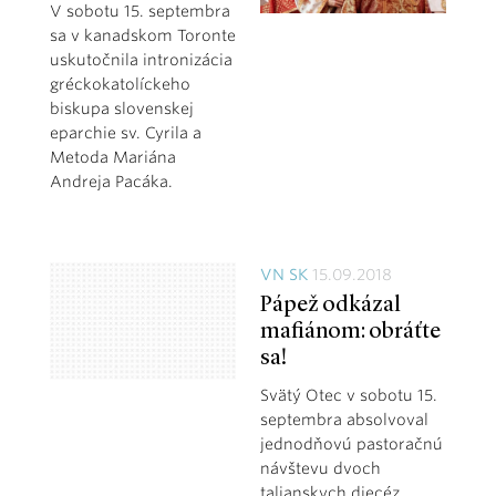
V sobotu 15. septembra
sa v kanadskom Toronte
uskutočnila intronizácia
gréckokatolíckeho
biskupa slovenskej
eparchie sv. Cyrila a
Metoda Mariána
Andreja Pacáka.
VN SK
15.09.2018
Pápež odkázal
mafiánom: obráťte
sa!
Svätý Otec v sobotu 15.
septembra absolvoval
jednodňovú pastoračnú
návštevu dvoch
talianskych diecéz,