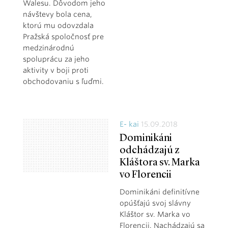
Walesu. Dôvodom jeho
návštevy bola cena,
ktorú mu odovzdala
Pražská spoločnosť pre
medzinárodnú
spoluprácu za jeho
aktivity v boji proti
obchodovaniu s ľuďmi.
E- kai
15.09.2018
Dominikáni
odchádzajú z
Kláštora sv. Marka
vo Florencii
Dominikáni definitívne
opúšťajú svoj slávny
Kláštor sv. Marka vo
Florencii. Nachádzajú sa