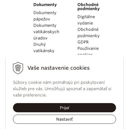
Dokumenty
Obchodné
podmienky
Dokumenty
Digitálne
pápežov
vydanie
Dokumenty
Obchodné
vatikánskych
podmienky
úradov
GDPR
Druhý
Používanie
vatikánsky
cookies
koncil
Dokumenty
Vaše nastavenie cookies
KBS
Kódex
kánonického
Súbory cookie nám pomáhajú pri poskytovaní
práva
služieb pre vás. Umožňujú spoznať a zapamätať si
Katechizmus
vaše preferencie.
Katolíckej
cirkvi
Prijať
Nastaviť