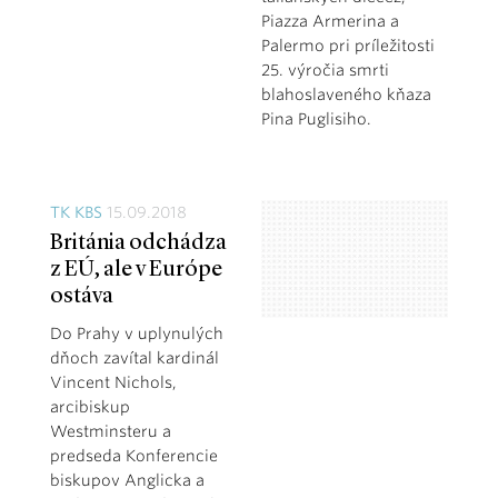
Piazza Armerina a
Palermo pri príležitosti
25. výročia smrti
blahoslaveného kňaza
Pina Puglisiho.
TK KBS
15.09.2018
Británia odchádza
z EÚ, ale v Európe
ostáva
Do Prahy v uplynulých
dňoch zavítal kardinál
Vincent Nichols,
arcibiskup
Westminsteru a
predseda Konferencie
biskupov Anglicka a