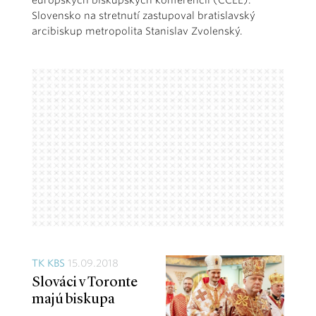
európskych biskupských konferencií (CCEE).
Slovensko na stretnutí zastupoval bratislavský
arcibiskup metropolita Stanislav Zvolenský.
TK KBS
15.09.2018
Slováci v Toronte
majú biskupa