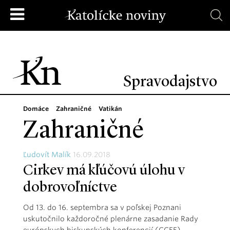
Spravodajstvo
Domáce
Zahraničné
Vatikán
Zahraničné
Ľudovít Malík
16.09.2018
Cirkev má kľúčovú úlohu v
dobrovoľníctve
Od 13. do 16. septembra sa v poľskej Poznani
uskutočnilo každoročné plenárne zasadanie Rady