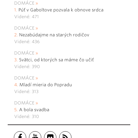
DOMÁCE
Púť v Gaboltove pozvala k obnove srdca
Videné: 471
DOMÁCE
Nezabúdajme na starých rodičov
Videné: 436
DOMÁCE
Svätci, od ktorých sa máme čo učiť
Videné: 390
DOMÁCE
Mladí mieria do Popradu
Videné: 313
DOMÁCE
A bola svadba
Videné: 310