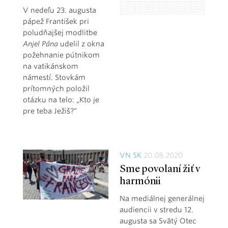
V nedeľu 23. augusta
pápež František pri
poludňajšej modlitbe
Anjel Pána
udelil z okna
požehnanie pútnikom
na vatikánskom
námestí. Stovkám
prítomných položil
otázku na telo: „Kto je
pre teba Ježiš?“
VN SK
20.08.2020
Sme povolaní žiť v
harmónii
Na mediálnej generálnej
audiencii v stredu 12.
augusta sa Svätý Otec