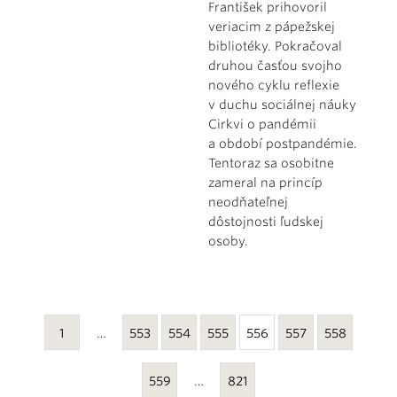
František prihovoril
veriacim z pápežskej
bibliotéky. Pokračoval
druhou časťou svojho
nového cyklu reflexie
v duchu sociálnej náuky
Cirkvi o pandémii
a období postpandémie.
Tentoraz sa osobitne
zameral na princíp
neodňateľnej
dôstojnosti ľudskej
osoby.
1
…
553
554
555
556
557
558
559
…
821