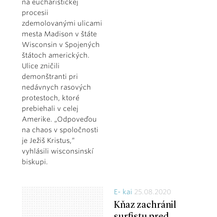
na eucharistickej
procesii
zdemolovanými ulicami
mesta Madison v štáte
Wisconsin v Spojených
štátoch amerických.
Ulice zničili
demonštranti pri
nedávnych rasových
protestoch, ktoré
prebiehali v celej
Amerike. „Odpoveďou
na chaos v spoločnosti
je Ježiš Kristus,“
vyhlásili wisconsinskí
biskupi.
E- kai
25.08.2020
Kňaz zachránil
surfistu pred