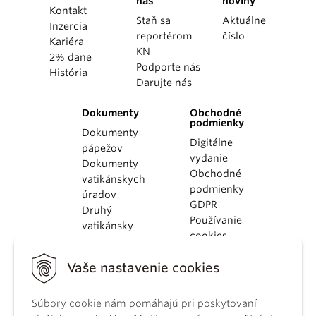
nás
noviny
Kontakt
Staň sa
Aktuálne
Inzercia
reportérom
číslo
Kariéra
KN
2% dane
Podporte nás
História
Darujte nás
Dokumenty
Obchodné
podmienky
Dokumenty
Digitálne
pápežov
vydanie
Dokumenty
Obchodné
vatikánskych
podmienky
úradov
GDPR
Druhý
Používanie
vatikánsky
cookies
koncil
Dokumenty
Vaše nastavenie cookies
KBS
Kódex
Súbory cookie nám pomáhajú pri poskytovaní
kánonického