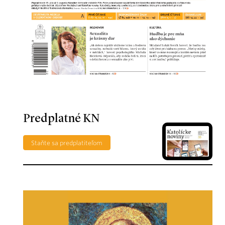
Predplatné KN
Staňte sa predplatiteľom