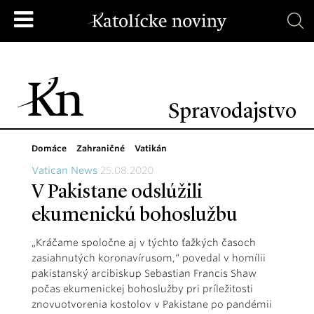
Spravodajstvo
Domáce
Zahraničné
Vatikán
Vatican News
25.08.2020
V Pakistane odslúžili
ekumenickú bohoslužbu
„Kráčame spoločne aj v týchto ťažkých časoch
zasiahnutých koronavírusom,“ povedal v homílii
pakistanský arcibiskup Sebastian Francis Shaw
počas ekumenickej bohoslužby pri príležitosti
znovuotvorenia kostolov v Pakistane po pandémii