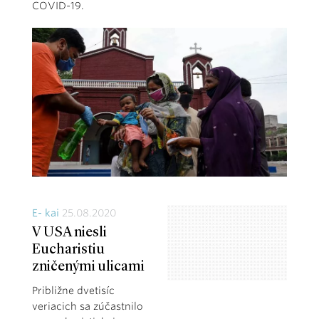
COVID-19.
E- kai
25.08.2020
V USA niesli
Eucharistiu
zničenými ulicami
Približne dvetisíc
veriacich sa zúčastnilo