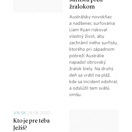
žralokom
Austrálsky novokňaz
a nadšenec surfovania
Liam Ryan riskoval
vlastný život, aby
zachránil iného surfistu,
ktorého pri západnom
pobreží Austrálie
napadol obrovský
žralok biely. Na druhý
deň sa vrátil na pláž,
kde sa incident odohral,
a odslúžil tam svätú
omšu.
VN SK
24.08.2020
Kto je pre teba
Ježiš?