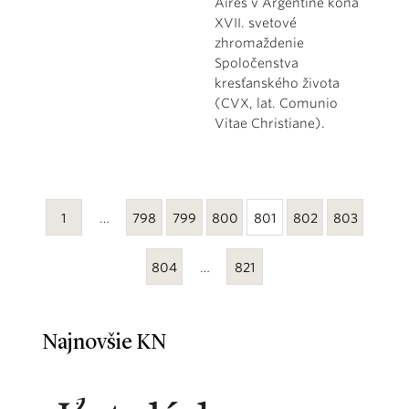
Aires v Argentíne koná
XVII. svetové
zhromaždenie
Spoločenstva
kresťanského života
(CVX, lat. Comunio
Vitae Christiane).
1
…
798
799
800
801
802
803
804
…
821
Najnovšie KN