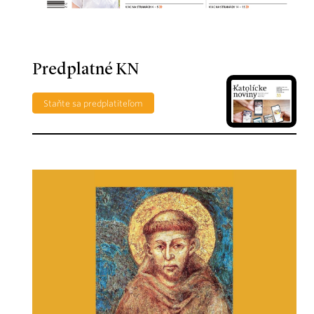
Predplatné KN
Staňte sa predplatiteľom