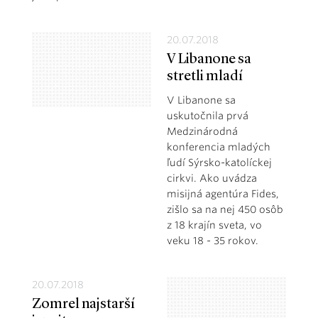
20.07.2018
V Libanone sa
stretli mladí
V Libanone sa
uskutočnila prvá
Medzinárodná
konferencia mladých
ľudí Sýrsko-katolíckej
cirkvi. Ako uvádza
misijná agentúra Fides,
zišlo sa na nej 450 osôb
z 18 krajín sveta, vo
veku 18 - 35 rokov.
20.07.2018
Zomrel najstarší