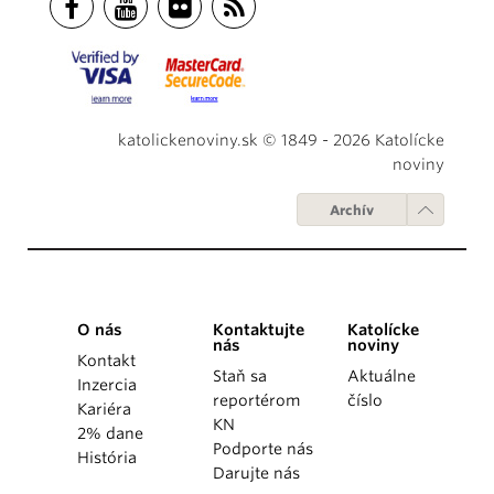
katolickenoviny.sk © 1849 - 2026 Katolícke
noviny
Archív
O nás
Kontaktujte
Katolícke
nás
noviny
Kontakt
Staň sa
Aktuálne
Inzercia
reportérom
číslo
Kariéra
KN
2% dane
Podporte nás
História
Darujte nás