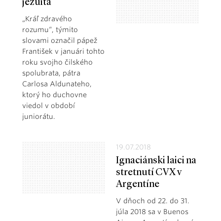
jezuita
„Kráľ zdravého
rozumu“, týmito
slovami označil pápež
František v januári tohto
roku svojho čilského
spolubrata, pátra
Carlosa Aldunateho,
ktorý ho duchovne
viedol v období
juniorátu.
19.07.2018
Ignaciánski laici na
stretnutí CVX v
Argentíne
V dňoch od 22. do 31.
júla 2018 sa v Buenos