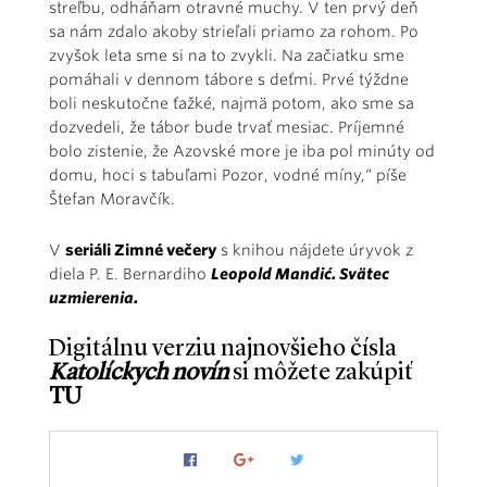
streľbu, odháňam otravné muchy. V ten prvý deň
sa nám zdalo akoby strieľali priamo za rohom. Po
zvyšok leta sme si na to zvykli. Na začiatku sme
pomáhali v dennom tábore s deťmi. Prvé týždne
boli neskutočne ťažké, najmä potom, ako sme sa
dozvedeli, že tábor bude trvať mesiac. Príjemné
bolo zistenie, že Azovské more je iba pol minúty od
domu, hoci s tabuľami Pozor, vodné míny,“ píše
Štefan Moravčík.
V
seriáli Zimné večery
s knihou nájdete úryvok z
diela P. E. Bernardiho
Leopold Mandić. Svätec
uzmierenia.
Digitálnu verziu najnovšieho čísla
Katolíckych novín
si môžete zakúpiť
TU