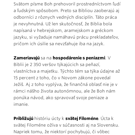
Svätom písme Boh prehovoril prostredníctvom ľudí
a ľudským spôsobom. Preto sa Bibliou zaoberajú aj
odborníci z rôznych vedných disciplín. Táto práca
je nevyhnutná. Už len skutočnosť, že Biblia bola
napísaná v hebrejskom, aramejskom a gréckom
jazyku, si vyžaduje namáhavú prácu prekladateľov,
pričom ich úsilie sa nevzťahuje iba na jazyk.
Zameriavajú
sa na
hospodárenie s peniazmi
. V
Biblii je 2 350 veršov týkajúcich sa peňazí,
vlastníctva a majetku. Týchto tém sa týka údajne až
15 percent z toho, čo v Novom zákone povedal
Ježiš. Aj z toho vyplýva, že finančná oblasť nie je v
rámci nášho života autonómnou, ale že Boh nám
ponúka návod, ako spravovať svoje peniaze a
imanie.
Približujú
históriu úcty k
svätej Filoméne
. Úcta k
svätej Filoméne ožíva v súčasnosti aj na Slovensku.
Napriek tomu, že niektorí pochybujú, či vôbec