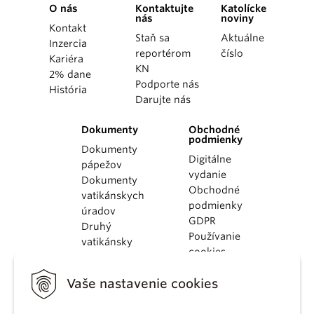
O nás
Kontaktujte
Katolícke
nás
noviny
Kontakt
Staň sa
Aktuálne
Inzercia
reportérom
číslo
Kariéra
KN
2% dane
Podporte nás
História
Darujte nás
Dokumenty
Obchodné
podmienky
Dokumenty
Digitálne
pápežov
vydanie
Dokumenty
Obchodné
vatikánskych
podmienky
úradov
GDPR
Druhý
Používanie
vatikánsky
cookies
koncil
Dokumenty
Vaše nastavenie cookies
KBS
Kódex