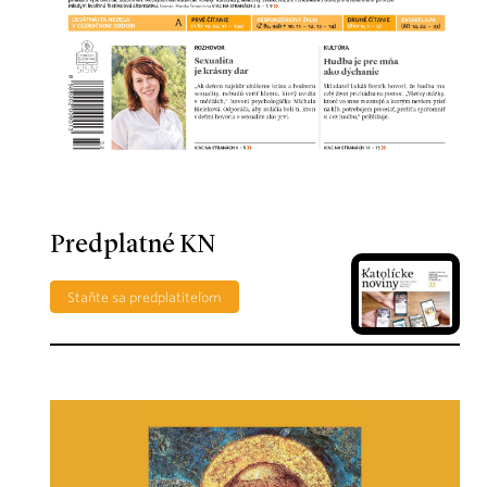
Predplatné KN
Staňte sa predplatiteľom