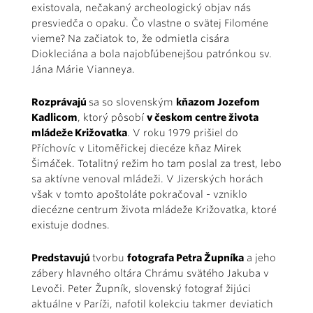
existovala, nečakaný archeologický objav nás
presviedča o opaku. Čo vlastne o svätej Filoméne
vieme? Na začiatok to, že odmietla cisára
Diokleciána a bola najobľúbenejšou patrónkou sv.
Jána Márie Vianneya.
Rozprávajú
sa so slovenským
kňazom Jozefom
Kadlicom
, ktorý pôsobí
v českom centre života
mládeže Križovatka
. V roku 1979 prišiel do
Příchovíc v Litoměřickej diecéze kňaz Mirek
Šimáček. Totalitný režim ho tam poslal za trest, lebo
sa aktívne venoval mládeži. V Jizerských horách
však v tomto apoštoláte pokračoval - vzniklo
diecézne centrum života mládeže Križovatka, ktoré
existuje dodnes.
Predstavujú
tvorbu
fotografa Petra Župníka
a jeho
zábery hlavného oltára Chrámu svätého Jakuba v
Levoči. Peter Župník, slovenský fotograf žijúci
aktuálne v Paríži, nafotil kolekciu takmer deviatich