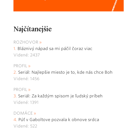
Najčítanejšie
ROZHOVOR
Bláznivý nápad sa mi páčil čoraz viac
Videné: 2437
PROFIL
Seriál: Najlepšie miesto je to, kde nás chce Boh
Videné: 1456
PROFIL
Seriál: Za každým spisom je ľudský príbeh
Videné: 1391
DOMÁCE
Púť v Gaboltove pozvala k obnove srdca
Videné: 522