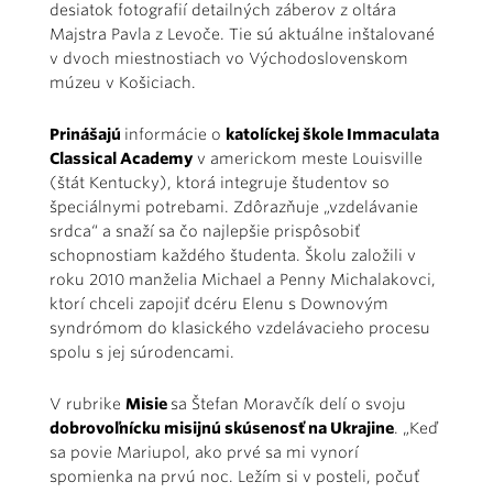
desiatok fotografií detailných záberov z oltára
Majstra Pavla z Levoče. Tie sú aktuálne inštalované
v dvoch miestnostiach vo Východoslovenskom
múzeu v Košiciach.
Prinášajú
informácie o
katolíckej škole Immaculata
Classical Academy
v americkom meste Louisville
(štát Kentucky), ktorá integruje študentov so
špeciálnymi potrebami. Zdôrazňuje „vzdelávanie
srdca“ a snaží sa čo najlepšie prispôsobiť
schopnostiam každého študenta. Školu založili v
roku 2010 manželia Michael a Penny Michalakovci,
ktorí chceli zapojiť dcéru Elenu s Downovým
syndrómom do klasického vzdelávacieho procesu
spolu s jej súrodencami.
V rubrike
Misie
sa Štefan Moravčík delí o svoju
dobrovoľnícku misijnú skúsenosť na Ukrajine
. „Keď
sa povie Mariupol, ako prvé sa mi vynorí
spomienka na prvú noc. Ležím si v posteli, počuť