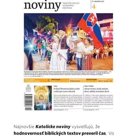
Najnovšie
Katolícke noviny
vysvetľujú, že
hodnovernosť biblických textov preveril čas
. Vo