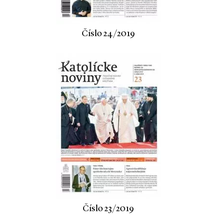
Číslo 24/2019
Číslo 23/2019