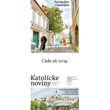
Číslo 26/2019