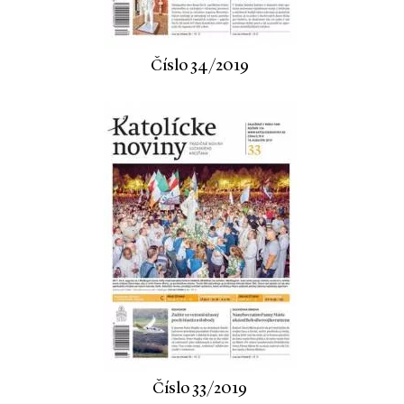
Číslo 34/2019
Číslo 33/2019