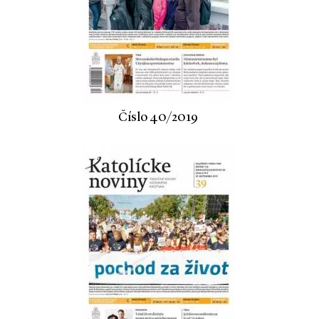
Číslo 40/2019