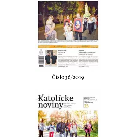
Číslo 36/2019