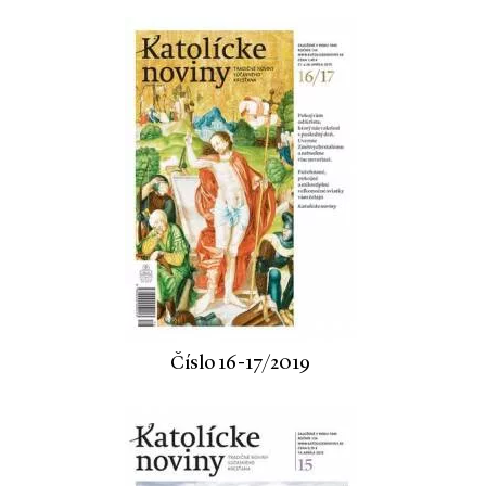
Číslo 16-17/2019