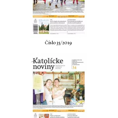
Číslo 35/2019