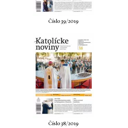
Číslo 39/2019
Číslo 38/2019