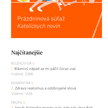
Najčítanejšie
ROZHOVOR
Bláznivý nápad sa mi páčil čoraz viac
Videné: 2388
KOMENTÁR
Zdravý realizmus a odzbrojené slová
Videné: 1436
PROFIL
Seriál: Najlepšie miesto je to, kde nás chce Boh