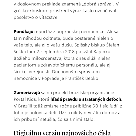
v doslovnom preklade znamená „dobrá správa“. V
grécko-rímskom prostredí výraz často označoval
posolstvo o víťazstve.
Ponúkajú
reportáž z popradskej nemocnice. Ak sa
tam náhodou ocitnete, bude postarané nielen o
vaše telo, ale aj o vašu dušu. Spišský biskup Štefan
Sečka tam 2. septembra 2018 posvätil Kaplnku
Božieho milosrdenstva, ktorá dnes slúži nielen
pacientom a zdravotníckemu personálu, ale aj
širokej verejnosti. Duchovným správcom
nemocnice v Poprade je František Bebko.
Zameriavajú
sa na projekt brazílskej organizácie
Portal Kids, ktorá
hľadá pravdu o stratených deťoch
.
V Brazílii totiž zmizne ročne približne 90-tisíc ľudí, z
toho je polovica detí. Už sa nikdy nevrátia domov a
ich príbuzní netušia, čo sa s nimi stalo.
Digitálnu verziu najnovšieho čísla