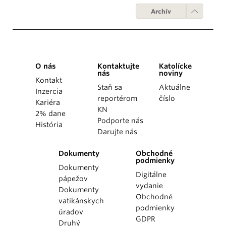
Archív
O nás
Kontaktujte
Katolícke
nás
noviny
Kontakt
Staň sa
Aktuálne
Inzercia
reportérom
číslo
Kariéra
KN
2% dane
Podporte nás
História
Darujte nás
Dokumenty
Obchodné
podmienky
Dokumenty
Digitálne
pápežov
vydanie
Dokumenty
Obchodné
vatikánskych
podmienky
úradov
GDPR
Druhý