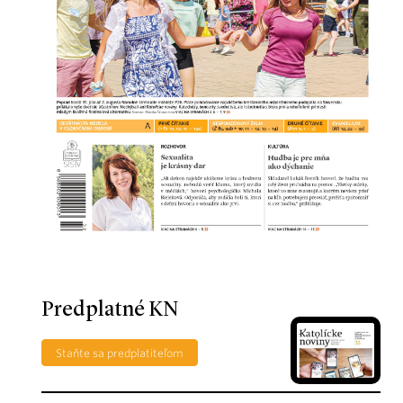
Predplatné KN
Staňte sa predplatiteľom