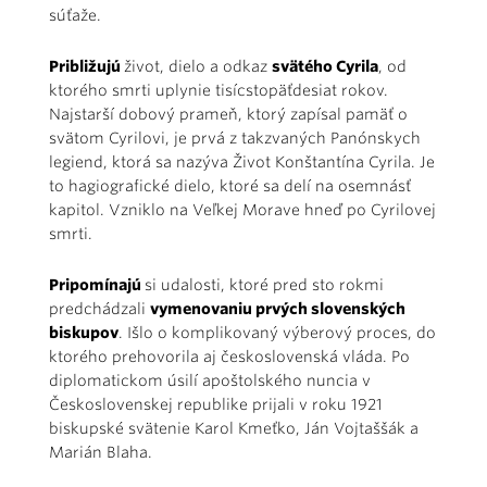
súťaže.
Približujú
život, dielo a odkaz
svätého Cyrila
, od
ktorého smrti uplynie tisícstopäťdesiat rokov.
Najstarší dobový prameň, ktorý zapísal pamäť o
svätom Cyrilovi, je prvá z takzvaných Panónskych
legiend, ktorá sa nazýva Život Konštantína Cyrila. Je
to hagiografické dielo, ktoré sa delí na osemnásť
kapitol. Vzniklo na Veľkej Morave hneď po Cyrilovej
smrti.
Pripomínajú
si udalosti, ktoré pred sto rokmi
predchádzali
vymenovaniu prvých slovenských
biskupov
. Išlo o komplikovaný výberový proces, do
ktorého prehovorila aj československá vláda. Po
diplomatickom úsilí apoštolského nuncia v
Československej republike prijali v roku 1921
biskupské svätenie Karol Kmeťko, Ján Vojtaššák a
Marián Blaha.