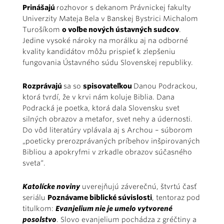
Prinášajú
rozhovor s dekanom Právnickej fakulty
Univerzity Mateja Bela v Banskej Bystrici Michalom
Turošíkom
o voľbe nových ústavných sudcov
.
Jedine vysoké nároky na morálku aj na odborné
kvality kandidátov môžu prispieť k zlepšeniu
fungovania Ústavného súdu Slovenskej republiky.
Rozprávajú
sa so
spisovateľkou
Danou Podrackou,
ktorá tvrdí, že v krvi nám koluje Biblia. Dana
Podracká je poetka, ktorá dala Slovensku svet
silných obrazov a metafor, svet nehy a údernosti.
Do vôd literatúry vplávala aj s Archou – súborom
„poeticky prerozprávaných príbehov inšpirovaných
Bibliou a apokryfmi v zrkadle obrazov súčasného
sveta“.
Katolícke noviny
uverejňujú záverečnú, štvrtú časť
seriálu
Poznávame biblické súvislosti
, tentoraz pod
titulkom:
Evanjelium nie je umelo vytvorené
posolstvo
. Slovo evanjelium pochádza z gréčtiny a