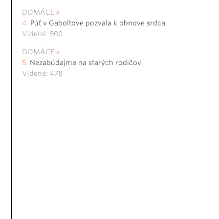
DOMÁCE
Púť v Gaboltove pozvala k obnove srdca
Videné: 500
DOMÁCE
Nezabúdajme na starých rodičov
Videné: 478