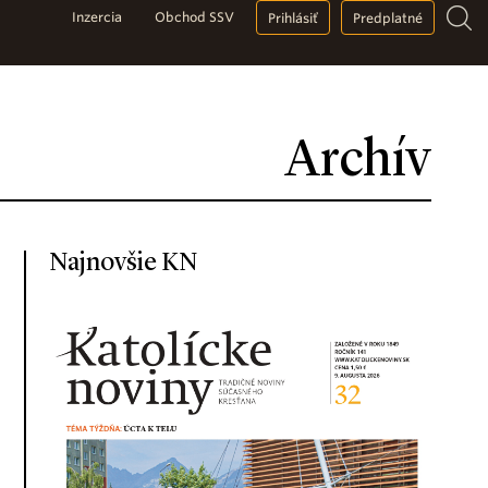
Inzercia
Obchod SSV
Prihlásiť
Predplatné
Archív
Najnovšie KN