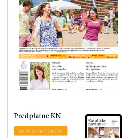
Predplatné KN
Staňte sa predplatiteľom