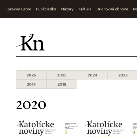
Spravodajstvo
Publicistika
Názory
Kultúra
Duchovná obnova
Ne
2026
2025
2024
2023
2019
2018
2020