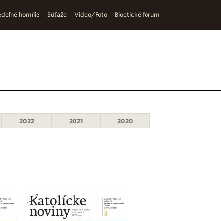
deľné homílie
Súťaže
Video/Foto
Bioetické fórum
2022
2021
2020