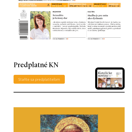
Predplatné KN
Staňte sa predplatiteľom