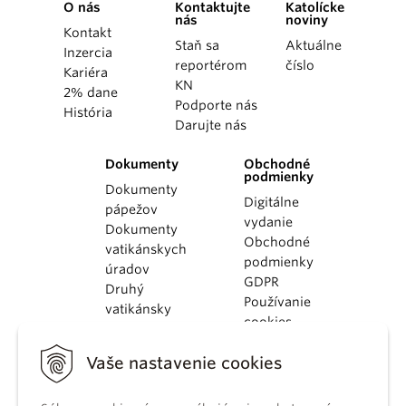
O nás
Kontaktujte
Katolícke
nás
noviny
Kontakt
Staň sa
Aktuálne
Inzercia
reportérom
číslo
Kariéra
KN
2% dane
Podporte nás
História
Darujte nás
Dokumenty
Obchodné
podmienky
Dokumenty
Digitálne
pápežov
vydanie
Dokumenty
Obchodné
vatikánskych
podmienky
úradov
GDPR
Druhý
Používanie
vatikánsky
cookies
koncil
Dokumenty
Vaše nastavenie cookies
KBS
Kódex