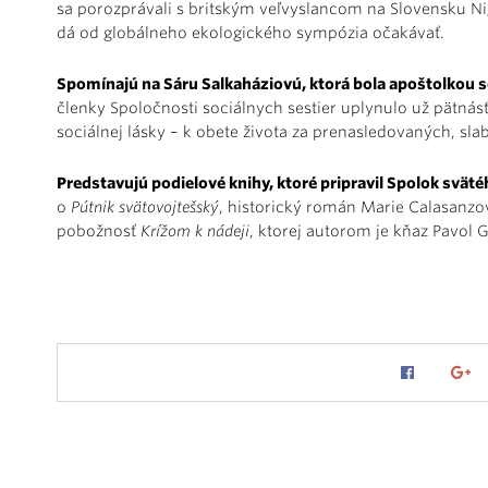
sa porozprávali s britským veľvyslancom na Slovensku Ni
dá od globálneho ekologického sympózia očakávať.
Spomínajú na Sáru Salkaháziovú, ktorá bola apoštolkou so
členky Spoločnosti sociálnych sestier uplynulo už pätnás
sociálnej lásky – k obete života za prenasledovaných, s
Predstavujú podielové knihy, ktoré pripravil Spolok sväté
o
Pútnik svätovojtešský
, historický román Marie Calasanzo
pobožnosť
Krížom k nádeji
, ktorej autorom je kňaz Pavol 