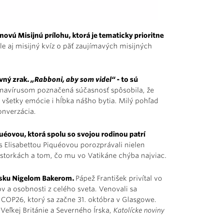
ovú Misijnú prílohu, ktorá je tematicky prioritne
e aj misijný kvíz o päť zaujímavých misijných
vný zrak.
„Rabboni, aby som videl“
- to sú
avírusom poznačená súčasnosť spôsobila, že
všetky emócie i hĺbka nášho bytia. Milý pohľad
onverzácia.
uéovou, ktorá spolu so svojou rodinou patrí
s Elisabettou Piquéovou porozprávali nielen
 historkách a tom, čo mu vo Vatikáne chýba najviac.
ensku Nigelom Bakerom.
Pápež František privítal vo
v a osobnosti z celého sveta. Venovali sa
OP26, ktorý sa začne 31. októbra v Glasgowe.
Veľkej Británie a Severného Írska,
Katolícke noviny