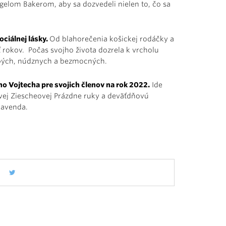
gelom Bakerom, aby sa dozvedeli nielen to, čo sa
ciálnej lásky.
Od blahorečenia košickej rodáčky a
ť rokov. Počas svojho života dozrela k vrcholu
labých, núdznych a bezmocných.
ho Vojtecha pre svojich členov na rok 2022.
Ide
vej Ziescheovej Prázdne ruky a deväťdňovú
Gavenda.