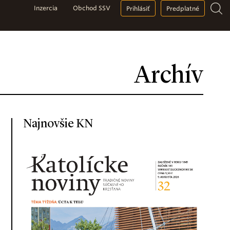
Inzercia
Obchod SSV
Prihlásiť
Predplatné
Archív
Najnovšie KN