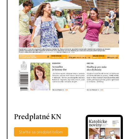
Predplatné KN
Staňte sa predplatiteľom