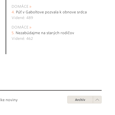
DOMÁCE
Púť v Gaboltove pozvala k obnove srdca
Videné: 489
DOMÁCE
Nezabúdajme na starých rodičov
Videné: 462
cke noviny
Archív