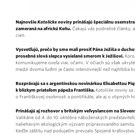
Najnovšie
Katolícke noviny
prinášajú špeciálnu osemstran
zameraná na africkú Keňu.
Čakajú vás podnetné články, al
cien.
Vysvetľujú, prečo by sme mali prosiť Pána Ježiša o ducho
prosebné slová slepca vysielané smerom k Ježišovi.
Koron
komunikujeme oveľa viac očami. V očiach sú však ukryté 
medzi dvoma ľuďmi je často intenzívnejší než najhlbšia k
Rozprávajú sa s argentínskou novinárkou Elisabettou Piq
k blízkym priateľom pápeža Františka.
Katolícke noviny
sa 
o Františkovej osobnosti a pontifikáte, ale aj o vtipných
Prinášajú aj rozhovor s britským veľvyslancom na Slov
Vatikáne od 4. do 10. októbra náboženských predstaviteľo
naliehavým ekologickým výzvam pripravovaného samitu C
Keďže záštitu nad podujatím prevzalo Spojené kráľovstvo 