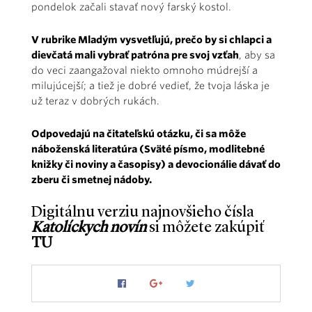
pondelok začali stavať nový farský kostol.
V rubrike Mladým vysvetľujú, prečo by si chlapci a
dievčatá mali vybrať patróna pre svoj vzťah
, aby sa
do veci zaangažoval niekto omnoho múdrejší a
milujúcejší; a tiež je dobré vedieť, že tvoja láska je
už teraz v dobrých rukách.
Odpovedajú na čitateľskú otázku, či sa môže
náboženská literatúra (Sväté písmo, modlitebné
knižky či noviny a časopisy) a devocionálie dávať do
zberu či smetnej nádoby.
Digitálnu verziu najnovšieho čísla
Katolíckych novín
si môžete zakúpiť
TU