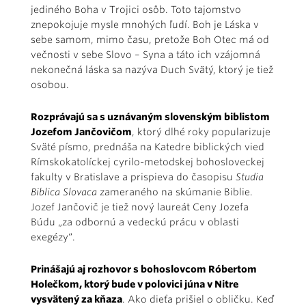
jediného Boha v Trojici osôb. Toto tajomstvo
znepokojuje mysle mnohých ľudí. Boh je Láska v
sebe samom, mimo času, pretože Boh Otec má od
večnosti v sebe Slovo – Syna a táto ich vzájomná
nekonečná láska sa nazýva Duch Svätý, ktorý je tiež
osobou.
Rozprávajú sa s uznávaným slovenským biblistom
Jozefom Jančovičom
, ktorý dlhé roky popularizuje
Sväté písmo, prednáša na Katedre biblických vied
Rímskokatolíckej cyrilo-metodskej bohosloveckej
fakulty v Bratislave a prispieva do časopisu
Studia
Biblica Slovaca
zameraného na skúmanie Biblie.
Jozef Jančovič je tiež nový laureát Ceny Jozefa
Búdu „za odbornú a vedeckú prácu v oblasti
exegézy“.
Prinášajú aj rozhovor s bohoslovcom Róbertom
Holečkom, ktorý bude v polovici júna v Nitre
vysvätený za kňaza
. Ako dieťa prišiel o obličku. Keď