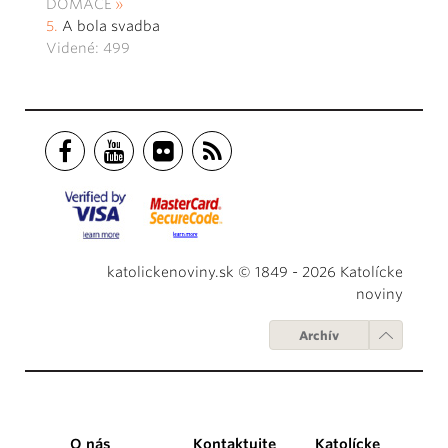
DOMÁCE
A bola svadba
Videné: 499
katolickenoviny.sk © 1849 - 2026 Katolícke
noviny
Archív
O nás
Kontaktujte
Katolícke