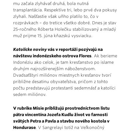
mu začala zlyhávať druhá, bola nutná
transplantácia. Respektíve tri, lebo prvé dva pokusy
zlyhali. Našťastie však uňho platilo to, čo v
rozprávkach – do tretice všetko dobré. Dnes je stav
25-ročného Róberta Holečku stabilizovaný a mladý
muž prijme 15. júna kňazskú vysviacku.
Katolícke noviny
vás v reportáži pozývajú na
návštevu indonézskeho ostrova Flores
. Ak berieme
Indonéziu ako celok, je tam kresťanstvo po islame
druhým najrozšírenejším náboženstvom.
Dvadsaťštyri miliónov miestnych kresťanov tvorí
približne desatinu obyvateľstva, pričom z tohto
počtu predstavujú protestanti sedemnásť a katolíci
sedem miliónov.
V rubrike Misie približujú prostredníctvom listu
pátra vincentína Jozefa Kudlu život vo farnosti
svätých Petra a Pavla a stavbu nového kostola v
Hondurase
. V Sangrelayi totiž na Veľkonočný