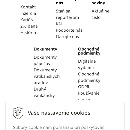
nás
noviny
Kontakt
Staň sa
Aktuálne
Inzercia
reportérom
číslo
Kariéra
KN
2% dane
Podporte nás
História
Darujte nás
Dokumenty
Obchodné
podmienky
Dokumenty
Digitálne
pápežov
vydanie
Dokumenty
Obchodné
vatikánskych
podmienky
úradov
GDPR
Druhý
Používanie
vatikánsky
cookies
koncil
Dokumenty
Vaše nastavenie cookies
KBS
Kódex
kánonického
Súbory cookie nám pomáhajú pri poskytovaní