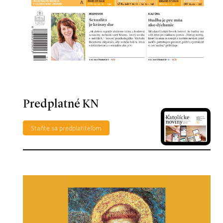
Predplatné KN
Staňte sa predplatiteľom