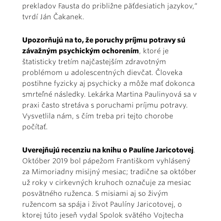
prekladov Fausta do približne päťdesiatich jazykov,“
tvrdí Ján Čakanek.
Upozorňujú na to, že poruchy príjmu potravy sú
závažným psychickým ochorením
, ktoré je
štatisticky tretím najčastejším zdravotným
problémom u adolescentných dievčat. Človeka
postihne fyzicky aj psychicky a môže mať dokonca
smrteľné následky. Lekárka Martina Paulinyová sa v
praxi často stretáva s poruchami príjmu potravy.
Vysvetlila nám, s čím treba pri tejto chorobe
počítať.
Uverejňujú recenziu na knihu o Paulíne Jaricotovej
.
Október 2019 bol pápežom Františkom vyhlásený
za Mimoriadny misijný mesiac; tradične sa október
už roky v cirkevných kruhoch označuje za mesiac
posvätného ruženca. S misiami aj so živým
ružencom sa spája i život Paulíny Jaricotovej, o
ktorej túto jeseň vydal Spolok svätého Vojtecha