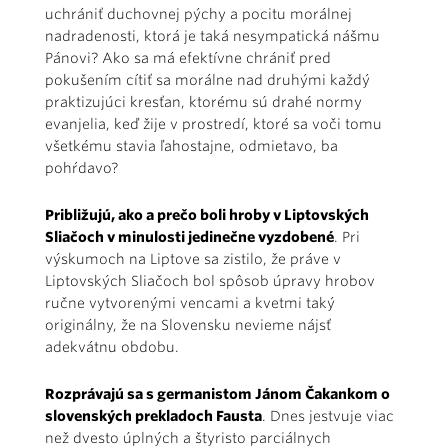
uchrániť duchovnej pýchy a pocitu morálnej
nadradenosti, ktorá je taká nesympatická nášmu
Pánovi? Ako sa má efektívne chrániť pred
pokušením cítiť sa morálne nad druhými každý
praktizujúci kresťan, ktorému sú drahé normy
evanjelia, keď žije v prostredí, ktoré sa voči tomu
všetkému stavia ľahostajne, odmietavo, ba
pohŕdavo?
Približujú, ako a prečo boli hroby v Liptovských
Sliačoch v minulosti jedinečne vyzdobené
. Pri
výskumoch na Liptove sa zistilo, že práve v
Liptovských Sliačoch bol spôsob úpravy hrobov
ručne vytvorenými vencami a kvetmi taký
originálny, že na Slovensku nevieme nájsť
adekvátnu obdobu.
Rozprávajú sa s germanistom Jánom Čakankom o
slovenských prekladoch Fausta
. Dnes jestvuje viac
než dvesto úplných a štyristo parciálnych