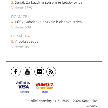
Seriál: Za každým spisom je ľudský príbeh
Videné: 1379
DOMÁCE
Púť v Gaboltove pozvala k obnove srdca
Videné: 509
DOMÁCE
A bola svadba
Videné: 491
katolickenoviny.sk © 1849 - 2026 Katolícke
noviny