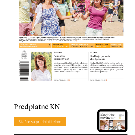
Predplatné KN
Staňte sa predplatiteľom