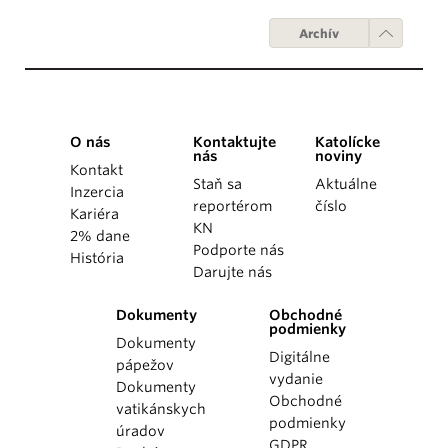
Archív
O nás
Kontaktujte
Katolícke
nás
noviny
Kontakt
Staň sa
Aktuálne
Inzercia
reportérom
číslo
Kariéra
KN
2% dane
Podporte nás
História
Darujte nás
Dokumenty
Obchodné
podmienky
Dokumenty
Digitálne
pápežov
vydanie
Dokumenty
Obchodné
vatikánskych
podmienky
úradov
GDPR