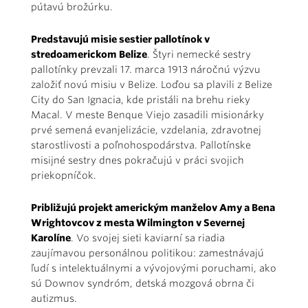
pútavú brožúrku.
Predstavujú misie sestier pallotínok v
stredoamerickom Belize
. Štyri nemecké sestry
pallotínky prevzali 17. marca 1913 náročnú výzvu
založiť novú misiu v Belize. Loďou sa plavili z Belize
City do San Ignacia, kde pristáli na brehu rieky
Macal. V meste Benque Viejo zasadili misionárky
prvé semená evanjelizácie, vzdelania, zdravotnej
starostlivosti a poľnohospodárstva. Pallotínske
misijné sestry dnes pokračujú v práci svojich
priekopníčok.
Približujú projekt americkým manželov Amy a Bena
Wrightovcov z mesta Wilmington v Severnej
Karolíne
. Vo svojej sieti kaviarní sa riadia
zaujímavou personálnou politikou: zamestnávajú
ľudí s intelektuálnymi a vývojovými poruchami, ako
sú Downov syndróm, detská mozgová obrna či
autizmus.