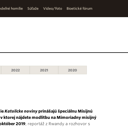
deľné homílie
Súťaže
Video/Foto
Bioetické fórum
2022
2021
2020
ie
Katolícke noviny
prinášajú špeciálnu
Misijnú
, v ktorej nájdete modlitbu na Mimoriadny misijný
október 2019
, reportáž z Rwandy a rozhovor s