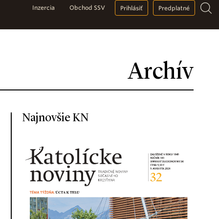
Inzercia
Obchod SSV
Prihlásiť
Predplatné
Archív
Najnovšie KN