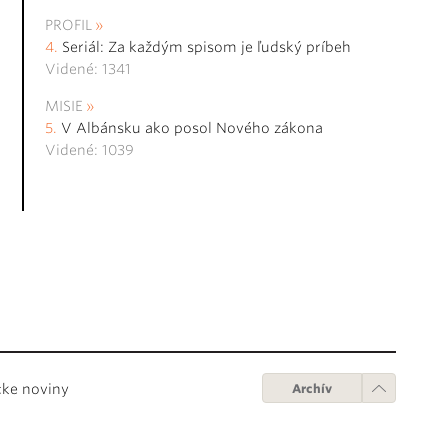
PROFIL
Seriál: Za každým spisom je ľudský príbeh
Videné: 1341
MISIE
V Albánsku ako posol Nového zákona
Videné: 1039
cke noviny
Archív