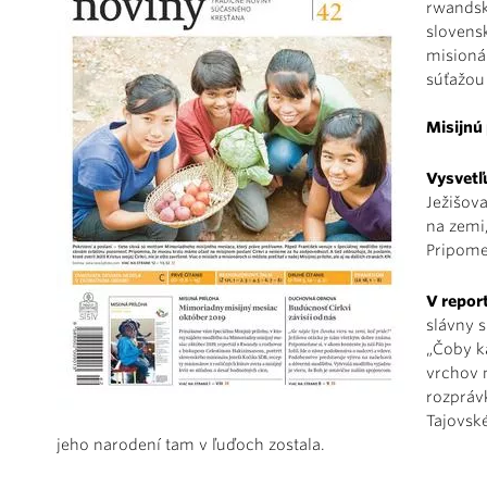
rwandsk
slovens
misionár
súťažou
Misijnú
Vysvetľu
Ježišova
na zemi
Pripome
V repor
slávny s
„Čoby k
vrchov 
rozpráv
Tajovsk
jeho narodení tam v ľuďoch zostala.