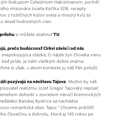
ým biskupom Celestinom Hakizimanom, portrét
kého misionára Jozefa Kočíka SDB, recepty
ov z rozličných kútov sveta a misijný kvíz so
 o desať hodnotných cien.
 prílohu
si môžete stiahnuť
TU
jú, prečo budúcnosť Cirkvi závisí i od nás
.
 znepokojujúca otázka, či nájde Syn človeka vieru
, keď príde, je nám všetkým dobre známa.
ňme si však, v akom kontexte ju náš Pán položil.
táži pozývajú na návštevu Tajova
. Možno by náš
pisovateľ realizmu Jozef Gregor Tajovský napísal:
ameňom dohodil v zovretom náručí Kremnických
neďaleko Banskej Bystrice sa nachádza
kovo romantická obec Tajov.“ Chceme priblížiť
ého človečinu a dobrotu, ktorá aj 145 rokov po