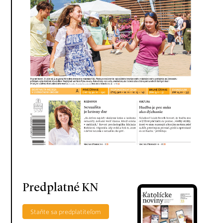
Predplatné KN
Staňte sa predplatiteľom