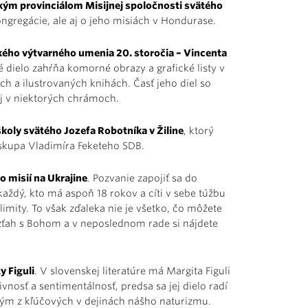
ým provinciálom Misijnej spoločnosti svätého
ongregácie, ale aj o jeho misiách v Hondurase.
kého výtvarného umenia 20. storočia – Vincenta
é dielo zahŕňa komorné obrazy a grafické listy v
h a ilustrovaných knihách. Časť jeho diel so
aj v niektorých chrámoch.
koly svätého Jozefa Robotníka v Žiline
, ktorý
iskupa Vladimíra Feketeho SDB.
o misií na Ukrajine
. Pozvanie zapojiť sa do
aždý, kto má aspoň 18 rokov a cíti v sebe túžbu
 limity. To však zďaleka nie je všetko, čo môžete
vzťah s Bohom a v neposlednom rade si nájdete
y Figuli
. V slovenskej literatúre má Margita Figuli
aivnosť a sentimentálnosť, predsa sa jej dielo radí
dným z kľúčových v dejinách nášho naturizmu.