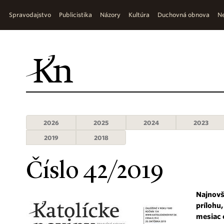
Spravodajstvo
Publicistika
Názory
Kultúra
Duchovná obnova
Ne
2026
2025
2024
2023
2019
2018
Číslo 42/2019
Najnovš
prílohu
mesiac 