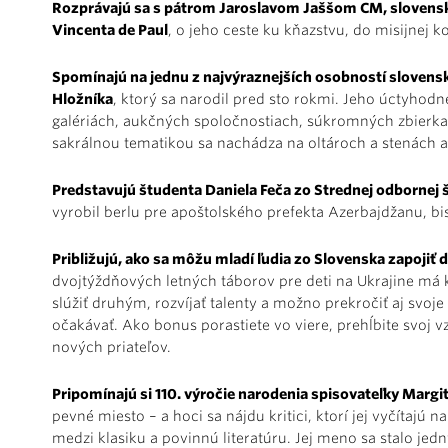
Rozprávajú sa s pátrom Jaroslavom Jaššom CM, slovensk
Vincenta de Paul
, o jeho ceste ku kňazstvu, do misijnej k
Spomínajú na jednu z najvýraznejších osobností slovens
Hložníka
, ktorý sa narodil pred sto rokmi. Jeho úctyhodn
galériách, aukčných spoločnostiach, súkromných zbierkac
sakrálnou tematikou sa nachádza na oltároch a stenách 
Predstavujú študenta Daniela Feča zo Strednej odbornej š
vyrobil berlu pre apoštolského prefekta Azerbajdžanu, b
Približujú, ako sa môžu mladí ľudia zo Slovenska zapojiť d
dvojtýždňových letných táborov pre deti na Ukrajine má k
slúžiť druhým, rozvíjať talenty a možno prekročiť aj svoje
očakávať. Ako bonus porastiete vo viere, prehĺbite svoj 
nových priateľov.
Pripomínajú si 110. výročie narodenia spisovateľky Margit
pevné miesto – a hoci sa nájdu kritici, ktorí jej vyčítajú n
medzi klasiku a povinnú literatúru. Jej meno sa stalo je