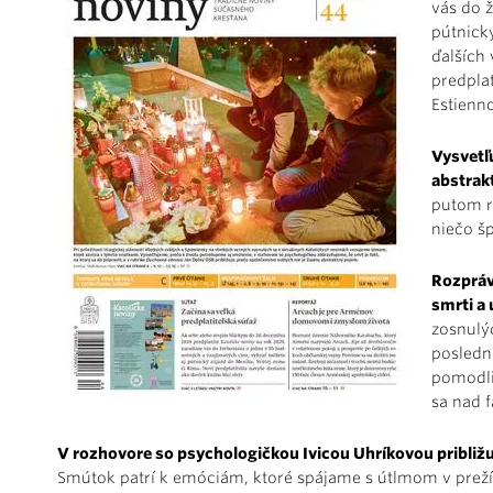
vás do 
pútnick
ďalších 
predpla
Estienn
Vysvetľ
abstrak
putom r
niečo šp
Rozpráv
smrti a
zosnulýc
posledn
pomodliť
sa nad 
V rozhovore so psychologičkou Ivicou Uhríkovou približu
Smútok patrí k emóciám, ktoré spájame s útlmom v preží