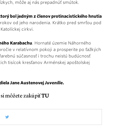
lízkych, môže aj nás prepadnúť smútok.
orý bol jedným z členov protinacistického hnutia
o rokov od jeho narodenia. Krátko pred smrťou pod
 Katolíckej cirkvi.
rného Karabachu
. Hornaté územie Náhorného
oročie v relatívnom pokoji a prosperite po ťažkých
 farebnú súčasnosť i trochu neistú budúcnosť
ich tisícok kresťanov Arménskej apoštolskej
 diela Jane Austenovej
Juvenílie
.
si môžete zakúpiť
TU