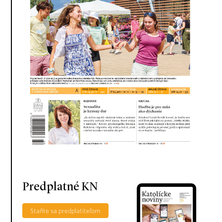
Predplatné KN
Staňte sa predplatiteľom