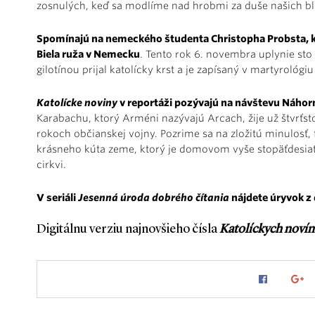
zosnulých, keď sa modlíme nad hrobmi za duše našich b
Spomínajú na nemeckého študenta Christopha Probsta, kt
Biela ruža v Nemecku
. Tento rok 6. novembra uplynie st
gilotínou prijal katolícky krst a je zapísaný v martyrológiu
Katolícke noviny
v reportáži pozývajú na návštevu Náho
Karabachu, ktorý Arméni nazývajú Arcach, žije už štvrťst
rokoch občianskej vojny. Pozrime sa na zložitú minulosť,
krásneho kúta zeme, ktorý je domovom vyše stopäťdesiat
cirkvi.
V seriáli
Jesenná úroda dobrého čítania
nájdete úryvok z
Digitálnu verziu najnovšieho čísla
Katolíckych novín