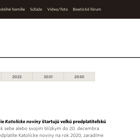
deľné homílie
Súťaže
Video/Foto
Bioetické fórum
2022
2021
2020
ie
Katolícke noviny
štartujú veľkú predplatiteľskú
Ak sebe alebo svojim blízkym do 20. decembra
edplatíte Katolícke noviny na rok 2020, zaradíme