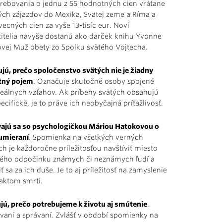
žrebovania o jednu z 55 hodnotných cien vrátane
ých zájazdov do Mexika, Svätej zeme a Ríma a
vecných cien za vyše 13-tisíc eur. Noví
titelia navyše dostanú ako darček knihu Yvonne
ovej Muž obety zo Spolku svätého Vojtecha.
ujú, prečo spoločenstvo svätých nie je žiadny
tný pojem
. Označuje skutočné osoby spojené
eálnych vzťahov. Ak príbehy svätých obsahujú
ecifické, je to práve ich neobyčajná príťažlivosť.
ajú sa so psychologičkou Máriou Hatokovou o
 umieraní
. Spomienka na všetkých verných
h je každoročne príležitosťou navštíviť miesto
ého odpočinku známych či neznámych ľudí a
 sa za ich duše. Je to aj príležitosť na zamyslenie
faktom smrti.
jú, prečo potrebujeme k životu aj smútenie
.
vaní a správaní. Zvlášť v období spomienky na