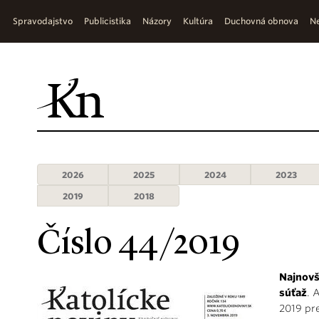
Spravodajstvo
Publicistika
Názory
Kultúra
Duchovná obnova
Ne
2026
2025
2024
2023
2019
2018
Číslo 44/2019
Najnovš
súťaž
. 
2019 pr