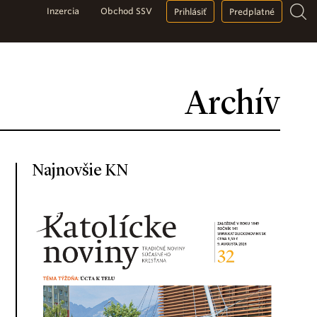
Inzercia
Obchod SSV
Prihlásiť
Predplatné
Archív
Najnovšie KN