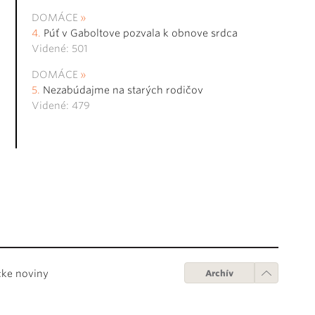
DOMÁCE
Púť v Gaboltove pozvala k obnove srdca
Videné: 501
DOMÁCE
Nezabúdajme na starých rodičov
Videné: 479
cke noviny
Archív