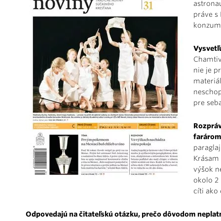
astrona
práve s
konzumá
Vysvetľ
Chamtiv
nie je 
materiál
neschop
pre seba
Rozpráv
farárom
paragla
Krásam 
výšok n
okolo 2
cíti ak
Odpovedajú na čitateľskú otázku, prečo dôvodom neplat