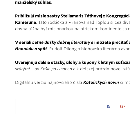
manželský súhlas
.
Približujú misie sestry Stellamaris Tóthovej z Kongregáci
Kamerune
. Táto rodáčka z Vranova nad Topľou si cez divad
dávna túžba byť misionárkou na africkom kontinente sa n
V seriáli
Letné dúšky dobrej literatúry
si môžete prečítať
Honolulu a späť
. Rudolf Dilong a hlohovská literárna ava
Uverejňujú ďalšie otázky, úlohy a kupóny k letným súťaž
svätými – od Košíc po Libanon
a k detskej prázdninovej súť
Digitálnu verziu najnovšieho čísla
Katolíckych novín
si mô