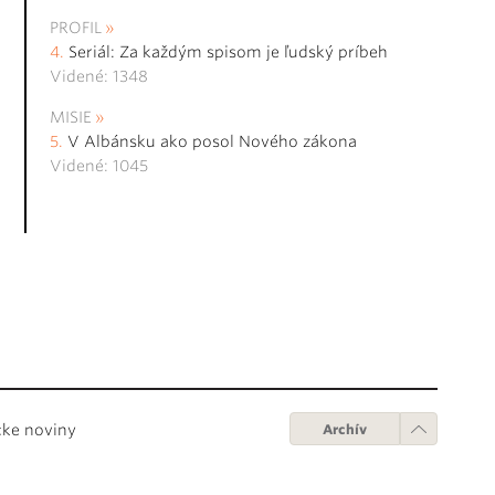
PROFIL
Seriál: Za každým spisom je ľudský príbeh
Videné: 1348
MISIE
V Albánsku ako posol Nového zákona
Videné: 1045
cke noviny
Archív