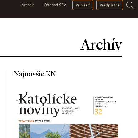
Inzercia
Obchod SSV
Prihlásiť
Predplatné
Archív
Najnovšie KN