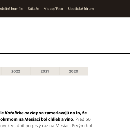
deľné homílie
Súťaže
Video/Foto
Bioetické fórum
2022
2021
2020
ie
Katolícke noviny
sa zameriavajú na to, že
okrmom na Mesiaci bol chlieb a víno
. Pred 50
lovek vstúpil po prvý raz na Mesiac. Prvým bol