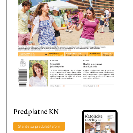
Predplatné KN
Staňte sa predplatiteľom