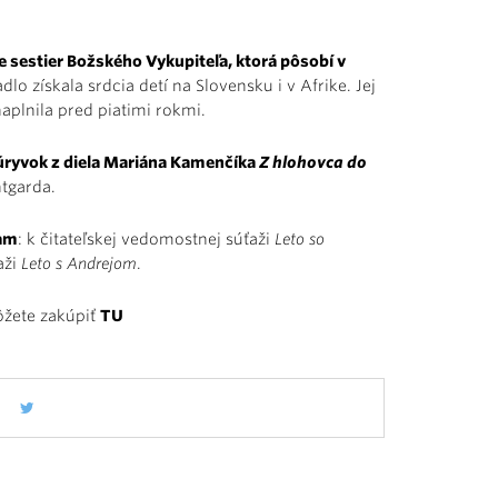
e sestier Božského Vykupiteľa, ktorá pôsobí v
lo získala srdcia detí na Slovensku i v Afrike. Jej
aplnila pred piatimi rokmi.
 úryvok z diela Mariána Kamenčíka
Z hlohovca do
ntgarda.
iam
: k čitateľskej vedomostnej súťaži
Leto so
aži
Leto s Andrejom
.
žete zakúpiť
TU