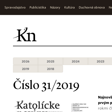
Spravodajstvo
Publicistika
Názory
Kultúra
Duchovná obnova
Ne
2026
2025
2024
2023
2019
2018
Číslo 31/2019
Najnovš
prvým p
rokmi č