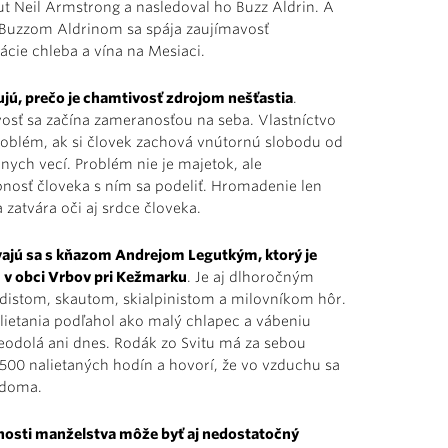
ut Neil Armstrong a nasledoval ho Buzz Aldrin. A
 Buzzom Aldrinom sa spája zaujímavosť
cie chleba a vína na Mesiaci.
ujú, prečo je chamtivosť zdrojom nešťastia
.
osť sa začína zameranosťou na seba. Vlastníctvo
problém, ak si človek zachová vnútornú slobodu od
nych vecí. Problém nie je majetok, ale
nosť človeka s ním sa podeliť. Hromadenie len
 zatvára oči aj srdce človeka.
ajú sa s kňazom Andrejom Legutkým, ktorý je
 v obci Vrbov pri Kežmarku
. Je aj dlhoročným
jdistom, skautom, skialpinistom a milovníkom hôr.
lietania podľahol ako malý chlapec a vábeniu
eodolá ani dnes. Rodák zo Svitu má za sebou
 500 nalietaných hodín a hovorí, že vo vzduchu sa
o doma.
nosti manželstva môže byť aj nedostatočný