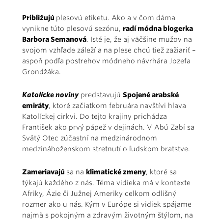
Približujú
plesovú etiketu. Ako a v čom dáma
vynikne túto plesovú sezónu,
radí módna blogerka
Barbora Semanová
. Isté je, že aj väčšine mužov na
svojom vzhľade záleží a na plese chcú tiež zažiariť –
aspoň podľa postrehov módneho návrhára Jozefa
Grondžáka.
Katolícke noviny
predstavujú
Spojené arabské
emiráty
, ktoré začiatkom februára navštívi hlava
Katolíckej cirkvi. Do tejto krajiny prichádza
František ako prvý pápež v dejinách. V Abú Zabí sa
Svätý Otec zúčastní na medzinárodnom
medzináboženskom stretnutí o ľudskom bratstve.
Zameriavajú
sa na
klimatické zmeny
, ktoré sa
týkajú každého z nás. Téma vidieka má v kontexte
Afriky, Ázie či Južnej Ameriky celkom odlišný
rozmer ako u nás. Kým v Európe si vidiek spájame
najmä s pokojným a zdravým životným štýlom, na