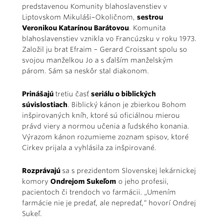
predstavenou Komunity blahoslavenstiev v
Liptovskom Mikuláši–Okoličnom,
sestrou
Veronikou Katarínou Barátovou
. Komunita
blahoslavenstiev vznikla vo Francúzsku v roku 1973.
Založil ju brat Efraim – Gerard Croissant spolu so
svojou manželkou Jo a s ďalším manželským
párom. Sám sa neskôr stal diakonom.
Prinášajú
tretiu časť
seriálu o biblických
súvislostiach
. Biblický kánon je zbierkou Bohom
inšpirovaných kníh, ktoré sú oficiálnou mierou
právd viery a normou učenia a ľudského konania.
Výrazom kánon rozumieme zoznam spisov, ktoré
Cirkev prijala a vyhlásila za inšpirované.
Rozprávajú
sa s prezidentom Slovenskej lekárnickej
komory
Ondrejom Sukeľom
o jeho profesii,
pacientoch či trendoch vo farmácii. „Umením
farmácie nie je predať, ale nepredať,“ hovorí Ondrej
Sukeľ.