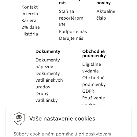
nás
noviny
Kontakt
Staň sa
Aktuálne
Inzercia
reportérom
číslo
Kariéra
KN
2% dane
Podporte nás
História
Darujte nás
Dokumenty
Obchodné
podmienky
Dokumenty
Digitálne
pápežov
vydanie
Dokumenty
Obchodné
vatikánskych
podmienky
úradov
GDPR
Druhý
Používanie
vatikánsky
cookies
koncil
Dokumenty
Vaše nastavenie cookies
KBS
Kódex
kánonického
Súbory cookie nám pomáhajú pri poskytovaní