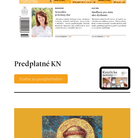
Predplatné KN
Staňte sa predplatiteľom