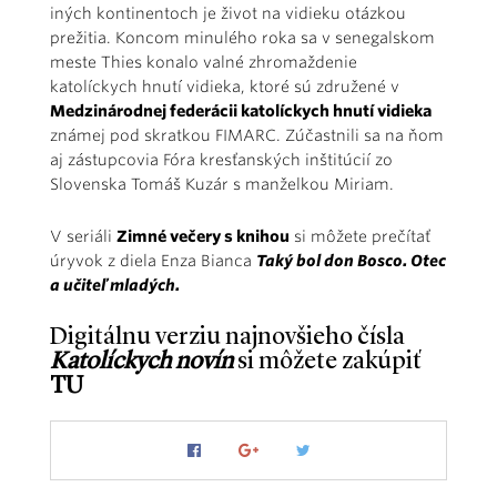
iných kontinentoch je život na vidieku otázkou
prežitia. Koncom minulého roka sa v senegalskom
meste Thies konalo valné zhromaždenie
katolíckych hnutí vidieka, ktoré sú združené v
Medzinárodnej federácii katolíckych hnutí vidieka
známej pod skratkou FIMARC. Zúčastnili sa na ňom
aj zástupcovia Fóra kresťanských inštitúcií zo
Slovenska Tomáš Kuzár s manželkou Miriam.
V seriáli
Zimné večery s knihou
si môžete prečítať
úryvok z diela Enza Bianca
Taký bol don Bosco. Otec
a učiteľ mladých.
Digitálnu verziu najnovšieho čísla
Katolíckych novín
si môžete zakúpiť
TU