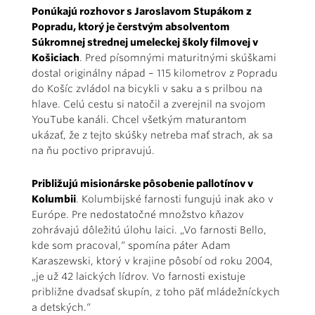
Ponúkajú rozhovor s Jaroslavom Stupákom z
Popradu, ktorý je čerstvým absolventom
Súkromnej strednej umeleckej školy filmovej v
Košiciach
. Pred písomnými maturitnými skúškami
dostal originálny nápad – 115 kilometrov z Popradu
do Košíc zvládol na bicykli v saku a s prilbou na
hlave. Celú cestu si natočil a zverejnil na svojom
YouTube kanáli. Chcel všetkým maturantom
ukázať, že z tejto skúšky netreba mať strach, ak sa
na ňu poctivo pripravujú.
Približujú misionárske pôsobenie pallotínov v
Kolumbii
. Kolumbijské farnosti fungujú inak ako v
Európe. Pre nedostatočné množstvo kňazov
zohrávajú dôležitú úlohu laici. „Vo farnosti Bello,
kde som pracoval,“ spomína páter Adam
Karaszewski, ktorý v krajine pôsobí od roku 2004,
„je už 42 laických lídrov. Vo farnosti existuje
približne dvadsať skupín, z toho päť mládežníckych
a detských.“