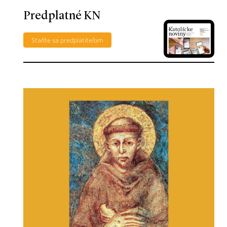
Predplatné KN
Staňte sa predplatiteľom