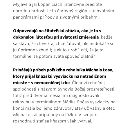
Myjave a jej kopaniciach intenzívne precítite
národnú hrdosť. Je to čarovný región s úchvatnými
panorámami prírody a životnými príbehmi.
Odpovedajú na čitateľskú otázku, ako je to s
dokonalou ľútosťou pri sviatosti zmierenia
, keďže
sa stáva, že človek aj chce ľutovať, ale nedokáže si
ju úprimne vzbudiť; a ak to urobí, cíti, že je to
formálne. Je potom svätá spoveď platná?
Prinášajú príbeh poľského rehoľníka Michala Łosa,
ktorý prijal kňazskú vysviacku na netradičnom
mieste – v nemocničnej izbe
. Členovi rehoľnej
spoločnosti s názvom Synovia Božej prozreteľnosti
totiž pred dvoma mesiacmi diagnostikovali
rakovinu v terminálnom štádiu. Počas vysviacky na
konci mája bol jeho zdravotný stav už vážny a otec
Michal ostal pripútaný na lôžko. V svojom
rozhodnutí stať sa kňazom však vytrval.