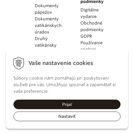
podmienky
Dokumenty
Digitálne
pápežov
vydanie
Dokumenty
Obchodné
vatikánskych
podmienky
úradov
GDPR
Druhý
Používanie
vatikánsky
cookies
koncil
Dokumenty
Vaše nastavenie cookies
KBS
Kódex
kánonického
Súbory cookie nám pomáhajú pri poskytovaní
práva
služieb pre vás. Umožňujú spoznať a zapamätať si
Katechizmus
vaše preferencie.
Katolíckej
cirkvi
Prijať
Nastaviť