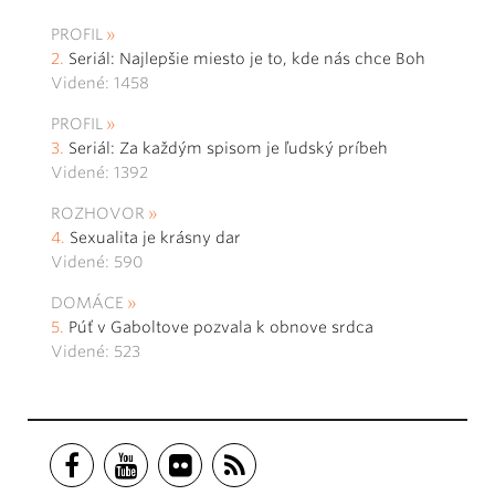
PROFIL
Seriál: Najlepšie miesto je to, kde nás chce Boh
Videné: 1458
PROFIL
Seriál: Za každým spisom je ľudský príbeh
Videné: 1392
ROZHOVOR
Sexualita je krásny dar
Videné: 590
DOMÁCE
Púť v Gaboltove pozvala k obnove srdca
Videné: 523