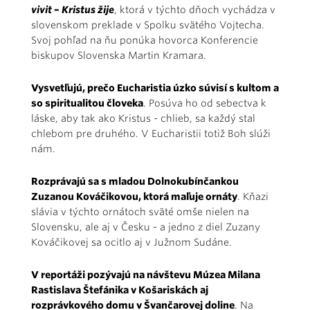
vivit
–
Kristus žije
, ktorá v týchto dňoch vychádza v
slovenskom preklade v Spolku svätého Vojtecha.
Svoj pohľad na ňu ponúka hovorca Konferencie
biskupov Slovenska Martin Kramara.
Vysvetľujú, prečo Eucharistia úzko súvisí s kultom a
so spiritualitou človeka
. Posúva ho od sebectva k
láske, aby tak ako Kristus - chlieb, sa každý stal
chlebom pre druhého. V Eucharistii totiž Boh slúži
nám.
Rozprávajú sa s mladou Dolnokubínčankou
Zuzanou Kováčikovou, ktorá maľuje ornáty
. Kňazi
slávia v týchto ornátoch sväté omše nielen na
Slovensku, ale aj v Česku - a jedno z diel Zuzany
Kováčikovej sa ocitlo aj v Južnom Sudáne.
V reportáži pozývajú na návštevu Múzea Milana
Rastislava Štefánika v Košariskách aj
rozprávkového domu v Švančarovej doline
. Na