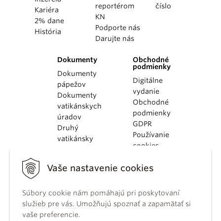
reportérom
číslo
Kariéra
KN
2% dane
Podporte nás
História
Darujte nás
Dokumenty
Obchodné
podmienky
Dokumenty
Digitálne
pápežov
vydanie
Dokumenty
Obchodné
vatikánskych
podmienky
úradov
GDPR
Druhý
Používanie
vatikánsky
cookies
koncil
Dokumenty
Vaše nastavenie cookies
KBS
Kódex
kánonického
Súbory cookie nám pomáhajú pri poskytovaní
práva
služieb pre vás. Umožňujú spoznať a zapamätať si
Katechizmus
vaše preferencie.