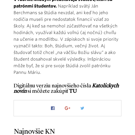
patrónmi študentov.
Napríklad svätý Ján
Berchmans sa štúdia nevzdal, ani keď ho jeho
rodičia museli pre nedostatok financií vziať zo
školy. Aj keď sa nemohol zúčastňovať na všetkých
hodinách, využíval každú voľnú (aj nočnú) chvíľu
na učenie a modlitbu. V zápiskoch si svoje priority
vyznačil takto: Boh, štúdium, večný život. Aj
študovať totiž chcel „na väčšiu Božiu slávu“ a ako
študent dosahoval skvelé výsledky. Inšpiráciou
môže byť, že si pre svoje štúdiá zvolil patrónku
Pannu Máriu.
Digitálnu verziu najnovšieho čísla
Katolíckych
novín
si môžete zakúpiť
TU
Najnovšie KN