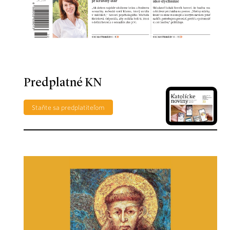
Predplatné KN
Staňte sa predplatiteľom