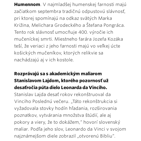
Humennom
. V najmladšej humenskej farnosti majú
začiatkom septembra tradičnú odpustovú slávnosť,
pri ktorej spomínajú na odkaz svätých Marka
Križina, Melichara Grodeckého a Štefana Pongráca.
Tento rok slávnosť umocňuje 400. výročie ich
mučeníckej smrti. Miestneho farára Jozefa Kozáka
teší, že veriaci z jeho farnosti majú vo veľkej úcte
košických mučeníkov, ktorých relikvie sa
nachádzajú aj v ich kostole.
Rozprávajú sa s akademickým maliarom
Stanislavom Lajdom, ktorého pozornosť už
desaťročia púta dielo Leonarda da Vinciho.
Stanislav Lajda desať rokov rekonštruoval da
Vinciho Poslednú večeru. „Táto rekonštrukcia si
vyžadovala stovky hodín hľadania, rozširovania
poznatkov, vytvárania množstva štúdií, ale aj
pokory a viery, že to dokážem,“ hovorí slovenský
maliar. Podľa jeho slov, Leonardo da Vinci v svojom
najznámejšom diele zobrazil „otvorenú Bibliu“.