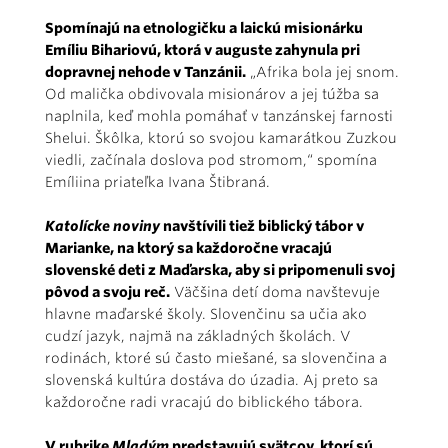
Spomínajú na etnologičku a laickú misionárku
Emíliu Bihariovú, ktorá v auguste zahynula pri
dopravnej nehode v Tanzánii.
„Afrika bola jej snom.
Od malička obdivovala misionárov a jej túžba sa
naplnila, keď mohla pomáhať v tanzánskej farnosti
Shelui. Škôlka, ktorú so svojou kamarátkou Zuzkou
viedli, začínala doslova pod stromom,“ spomína
Emíliina priateľka Ivana Štibraná.
Katolícke noviny
navštívili tiež biblický tábor v
Marianke, na ktorý sa každoročne vracajú
slovenské deti z Maďarska, aby si pripomenuli svoj
pôvod a svoju reč.
Väčšina detí doma navštevuje
hlavne maďarské školy. Slovenčinu sa učia ako
cudzí jazyk, najmä na základných školách. V
rodinách, ktoré sú často miešané, sa slovenčina a
slovenská kultúra dostáva do úzadia. Aj preto sa
každoročne radi vracajú do biblického tábora.
V rubrike
Mladým
predstavujú svätcov, ktorí sú