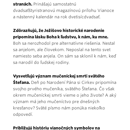
stranách.
Prinášajú samostatnú
dvadsaťštyristranovú magazínovú prílohu Vianoce
a nástenný kalendár na rok dvetisícdvadsať.
Zdôrazňujú, že Ježišovo historické narodenie
pripomína lásku Boha k ľudstvu, k nám, ku mne.
Boh sa nerozhodol pre alternatívne riešenia. Nestal
sa anjelom, ale človekom. Neposlal na tento svet
namiesto seba anjela. On sám sa sklonil k nám, keď
sa narodil do ľudskej rodiny.
Vysvetľujú význam mučeníckej smrti svätého
Štefana.
Deň po Narodení Pána si Cirkev pripomína
svojho prvého mučeníka, svätého Štefana. Čo však
okrem mučeníckej smrti vieme o jeho živote? A aký
význam má jeho mučeníctvo pre dnešných
kresťanov? Sväté písmo nám ponúka niekoľko
odpovedí.
Približujú históriu vianočných symbolov na