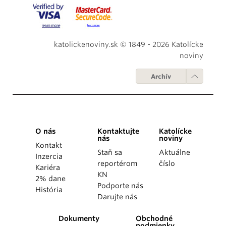
katolickenoviny.sk © 1849 - 2026 Katolícke
noviny
Archív
O nás
Kontaktujte
Katolícke
nás
noviny
Kontakt
Staň sa
Aktuálne
Inzercia
reportérom
číslo
Kariéra
KN
2% dane
Podporte nás
História
Darujte nás
Dokumenty
Obchodné
podmienky