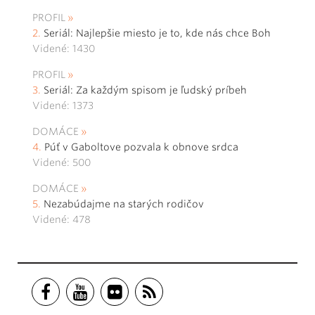
PROFIL
Seriál: Najlepšie miesto je to, kde nás chce Boh
Videné: 1430
PROFIL
Seriál: Za každým spisom je ľudský príbeh
Videné: 1373
DOMÁCE
Púť v Gaboltove pozvala k obnove srdca
Videné: 500
DOMÁCE
Nezabúdajme na starých rodičov
Videné: 478