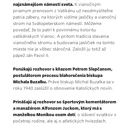
najznámejšom námestí sveta.
K vianočným
priamym prenosom z Vatikánu už neodmysliteľne
patria zábery, na ktorých vidíme jasličky a vianočný
strom na Svätopeterskom námestí. Môžeme
povedať, že to patrí k povinnému koloritu
vatikánskych Vianoc. A pritom tradícia stavania
vianočného stromu a budovania jasličiek na tomto
mieste nie je vôbec stáročná. Založil ju totiž až
pápež Ján Pavol II.
Ponúkajú rozhovor s kňazom Petrom Slepčanom,
postulátorom procesu blahorečenia biskupa
Michala Buzalku.
Práve biskup Michal Buzalka sa v
roku 1940 zaslúžil o obnovenie Katolíckych novín.
Prinášajú aj rozhovor so športovým komentátorom
a manažérom Alfonzom Juckom, ktorý má s
manželkou Monikou osem detí
, o slávení sviatkov v
početnej rodine, ale aj o atletických hviezdach.