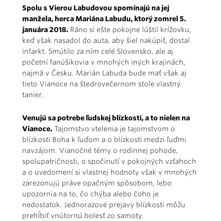
Spolu s Vierou Labudovou spomínajú na jej
manžela, herca Mariána Labudu, ktorý zomrel 5.
januára 2018.
Ráno si ešte pokojne lúštil krížovku,
keď však nasadol do auta, aby šiel nakúpiť, dostal
infarkt. Smútilo za ním celé Slovensko, ale aj
početní fanúšikovia v mnohých iných krajinách,
najmä v Česku. Marián Labuda bude mať však aj
tieto Vianoce na štedrovečernom stole vlastný
tanier.
Venujú sa potrebe ľudskej blízkosti, a to nielen na
Vianoce.
Tajomstvo vtelenia je tajomstvom o
blízkosti Boha k ľuďom a o blízkosti medzi ľuďmi
navzájom. Vianočné témy o rodinnej pohode,
spolupatričnosti, o spočinutí v pokojných vzťahoch
a o uvedomení si vlastnej hodnoty však v mnohých
zarezonujú práve opačným spôsobom, lebo
upozornia na to, čo chýba alebo čoho je
nedostatok. Jednorazové prejavy blízkosti môžu
prehĺbiť vnútornú bolesť zo samoty.