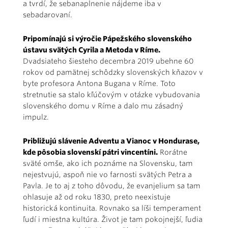
a tvrdí, že sebanaplnenie nájdeme iba v
sebadarovaní.
Pripomínajú si výročie Pápežského slovenského
ústavu svätých Cyrila a Metoda v Ríme.
Dvadsiateho šiesteho decembra 2019 ubehne 60
rokov od pamätnej schôdzky slovenských kňazov v
byte profesora Antona Bugana v Ríme. Toto
stretnutie sa stalo kľúčovým v otázke vybudovania
slovenského domu v Ríme a dalo mu zásadný
impulz.
Približujú slávenie Adventu a Vianoc v Hondurase,
kde pôsobia slovenskí pátri vincentíni.
Rorátne
sväté omše, ako ich poznáme na Slovensku, tam
nejestvujú, aspoň nie vo farnosti svätých Petra a
Pavla. Je to aj z toho dôvodu, že evanjelium sa tam
ohlasuje až od roku 1830, preto neexistuje
historická kontinuita. Rovnako sa líši temperament
ľudí i miestna kultúra. Život je tam pokojnejší, ľudia