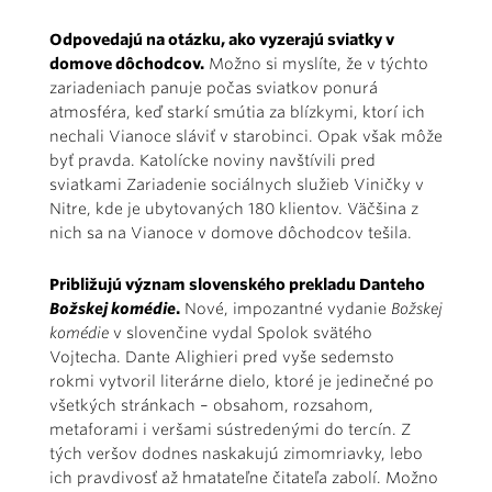
Odpovedajú na otázku, ako vyzerajú sviatky v
domove dôchodcov.
Možno si myslíte, že v týchto
zariadeniach panuje počas sviatkov ponurá
atmosféra, keď starkí smútia za blízkymi, ktorí ich
nechali Vianoce sláviť v starobinci. Opak však môže
byť pravda. Katolícke noviny navštívili pred
sviatkami Zariadenie sociálnych služieb Viničky v
Nitre, kde je ubytovaných 180 klientov. Väčšina z
nich sa na Vianoce v domove dôchodcov tešila.
Približujú význam slovenského prekladu Danteho
Božskej komédie
.
Nové, impozantné vydanie
Božskej
komédie
v slovenčine vydal Spolok svätého
Vojtecha. Dante Alighieri pred vyše sedemsto
rokmi vytvoril literárne dielo, ktoré je jedinečné po
všetkých stránkach – obsahom, rozsahom,
metaforami i veršami sústredenými do tercín. Z
tých veršov dodnes naskakujú zimomriavky, lebo
ich pravdivosť až hmatateľne čitateľa zabolí. Možno