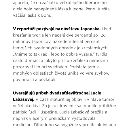
aj preto, že na začiatku veľkolepého literárneho
diela bola nenaplnená láska k jednej žene. A ešte
väčšia láska k Bohu.
V reportáži pozývajú na návštevu Japonska.
I keď
kresťania tvoria len necelé dve percentá zo 126
miliónov Japoncov, až sedemdesiat percent
tamojších svadobných obradov je kresťanských.
„Máme to tak radi, lebo to dobre vyzerá,“ tvrdia
často domáci a takýto prístup zďaleka nemožno
pozorovať len pri svadbách. Podstata tam v
mnohých oblastiach života uniká vo víre zvykov,
povinností a pozlátok.
Uverejňujú príbeh dvadsaťdeväťročnej Lucie
Labašovej.
V čase maturít jej objavili v hlave tumor
veľký ako kivi. Za jej uzdravenie sa modlilo približne
päťtisíc ľudí – úspešne. Lucia Labašová prežila a
napriek viacerým prekážkam vyštudovala
medicínu. Dlhodobo sa angažuje v prolife aktivitách